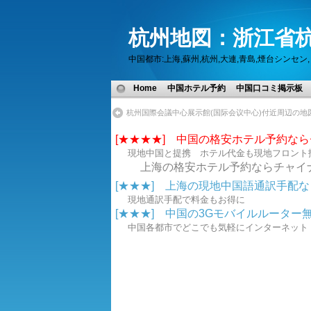
杭州地図：浙江省杭
中国都市:上海,蘇州,杭州,大連,青島,煙台シン
Home
中国ホテル予約
中国口コミ掲示板
杭州国際会議中心展示館(国际会议中心)付近周辺の地
[★★★★] 中国の格安ホテル予約な
現地中国と提携 ホテル代金も現地フロント
上海の格安ホテル予約ならチャイ
[★★★] 上海の現地中国語通訳手配なら.
現地通訳手配で料金もお得に
[★★★] 中国の3Gモバイルルーター無線
中国各都市でどこでも気軽にインターネ