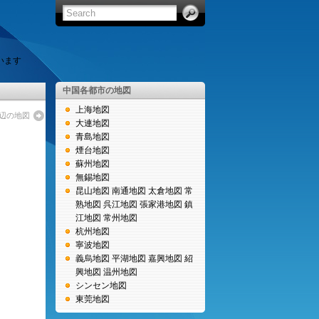
います
中国各都市の地図
上海地図
辺の地図
大連地図
青島地図
煙台地図
蘇州地図
無錫地図
昆山地図
南通地図
太倉地図
常
熟地図
呉江地図
張家港地図
鎮
江地図
常州地図
杭州地図
寧波地図
義烏地図
平湖地図
嘉興地図
紹
興地図
温州地図
シンセン地図
東莞地図