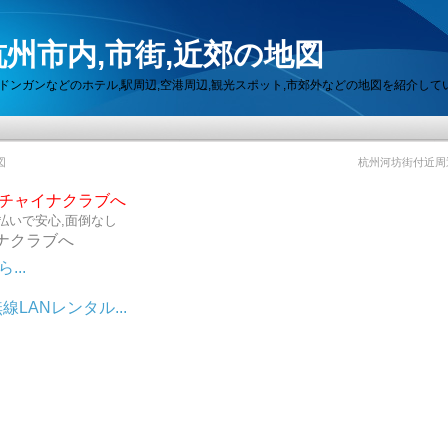
州市内,市街,近郊の地図
セン,ドンガンなどのホテル,駅周辺,空港周辺,観光スポット,市郊外などの地図を紹介して
図
杭州河坊街付近周
らチャイナクラブへ
払いで安心,面倒なし
ナクラブへ
..
LANレンタル...
ット