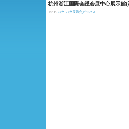
杭州浙江国際会議会展中心展示館(
Filed in:
杭州
,
杭州展示会,ビジネス