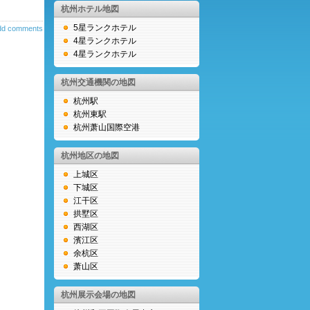
杭州ホテル地図
5星ランクホテル
dd comments
4星ランクホテル
4星ランクホテル
杭州交通機関の地図
杭州駅
杭州東駅
杭州萧山国際空港
杭州地区の地図
上城区
下城区
江干区
拱墅区
西湖区
濱江区
余杭区
萧山区
杭州展示会場の地図