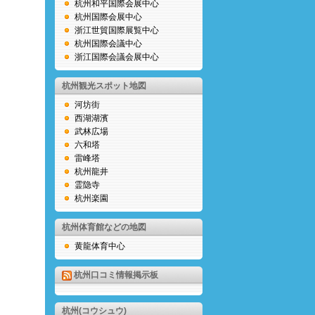
杭州和平国際会展中心
杭州国際会展中心
浙江世貿国際展覧中心
杭州国際会議中心
浙江国際会議会展中心
杭州観光スポット地図
河坊街
西湖湖濱
武林広場
六和塔
雷峰塔
杭州龍井
霊隐寺
杭州楽園
杭州体育館などの地図
黄龍体育中心
杭州口コミ情報掲示板
杭州(コウシュウ)