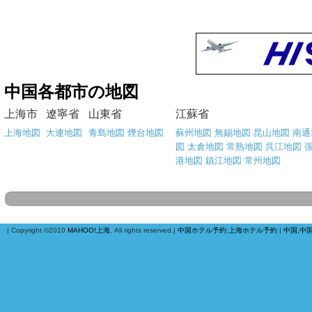
中国各都市の地図
上海市
遼寧省
山東省
江蘇省
上海地図
大連地図
青島地図
煙台地図
蘇州地図
無錫地図
昆山地図
南通
図
太倉地図
常熟地図
呉江地図
港地図
鎮江地図
常州地図
| Copyright ©2010
MAHOO!上海
, All rights reserved.|
中国ホテル予約
:
上海ホテル予約
|
中国,中