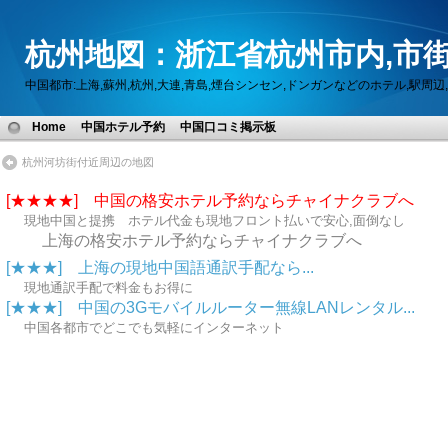
杭州地図：浙江省杭州市内,市街
中国都市:上海,蘇州,杭州,大連,青島,煙台シンセン,ドンガンなどのホテル,駅
Home
中国ホテル予約
中国口コミ掲示板
杭州河坊街付近周辺の地図
[★★★★] 中国の格安ホテル予約ならチャイナクラブへ
現地中国と提携 ホテル代金も現地フロント払いで安心,面倒なし
上海の格安ホテル予約ならチャイナクラブへ
[★★★] 上海の現地中国語通訳手配なら...
現地通訳手配で料金もお得に
[★★★] 中国の3Gモバイルルーター無線LANレンタル...
中国各都市でどこでも気軽にインターネット