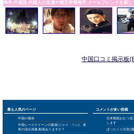
海外,外国語,外国人の友達や相互学習相手,メールフレンドを探し
中国口コミ掲示板(B
最も人気のページ
コメントが多い投稿
中国の風俗
日本製紙おむつ花
します
中国レースクイーンの翟凌(ジャイ・リン)、兽
兽の流出画像,動画ありますか？
ぼったくり注意(浦