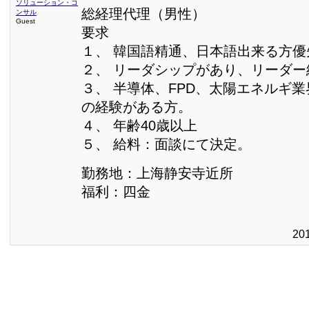
ソリューション・コ
総経理代理（男性）
ンサル
Guest
要求
１、 韓国語精通、日本語出来る方優
２、 リーダシップがあり、リーダ
３、 半導体、FPD、太陽エネルギ業
の経験がある方。
４、 年齢40歳以上
５、 給料：面談にて決定。
勤務地：上海静安寺近所
福利：四金
20