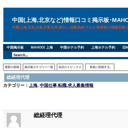
中国(上海,北京など)情報口コミ掲示板･MAH
中国(上海,北京,大連,天津,広州,深セン,成都,桂林,マカオ,香港等)の情報交
中国掲示板
MAHOO! 上海
中国ホテル予約
上海ホテル予約
旧M
最新の投稿
掲示板カテゴリー一覧
未読のトピックス
新規に投稿する。
総経理代理
カテゴリー：
上海
,
中国仕事,転職,求人募集情報
総経理代理