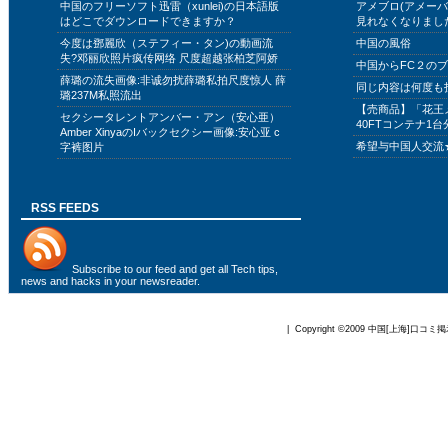
中国のフリーソフト迅雷（xunlei)の日本語版
アメブロ(アメー
はどこでダウンロードできますか？
見れなくなりまし
今度は鄧麗欣（ステフィー・タン)の動画流
中国の風俗
失?邓丽欣照片疯传网络 尺度超越张柏芝阿娇
中国からFC２の
薛璐の流失画像:非诚勿扰薛璐私拍尺度惊人 薛
同じ内容は何度も
璐237M私照流出
【売商品】「花王
セクシータレントアンバー・アン（安心亜）
40FTコンテナ1台
Amber XinyaのIバックセクシー画像:安心亚 c
希望与中国人交流
字裤图片
RSS FEEDS
Subscribe to
our feed
and get all Tech tips,
news and hacks in your newsreader.
| Copyright ©2009
中国[上海]口コミ掲