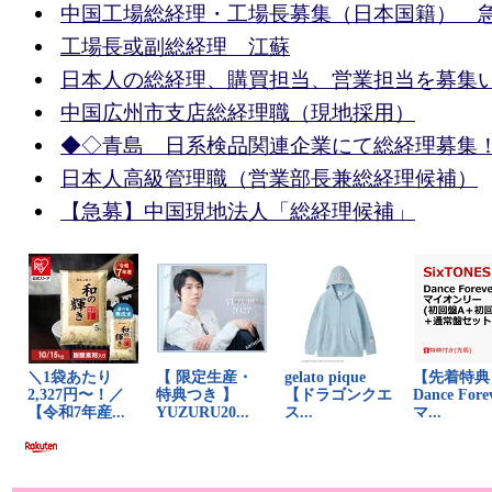
中国工場総経理・工場長募集（日本国籍） 
工場長或副総経理 江蘇
日本人の総経理、購買担当、営業担当を募集
中国広州市支店総経理職（現地採用）
◆◇青島 日系検品関連企業にて総経理募集
日本人高級管理職（営業部長兼総経理候補）
【急募】中国現地法人「総経理候補」