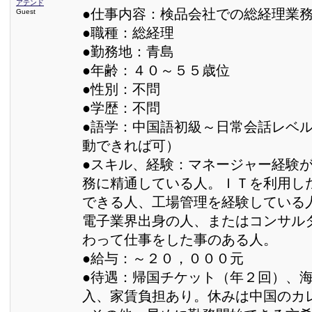
アテンド
●仕事内容：検品会社での総経理業
Guest
●職種：総経理
●勤務地：青島
●年齢：４０～５５歳位
●性別：不問
●学歴：不問
●語学：中国語初級～日常会話レベ
動できれば可）
●スキル、経験：マネージャー経験
務に精通している人。ＩＴを利用し
できる人、工場管理を経験している
電子業界出身の人、またはコンサル
わって仕事をした事のある人。
●給与：～２０，０００元
●待遇：帰国チケット（年２回）、
入、家賃負担あり。休みは中国のカ