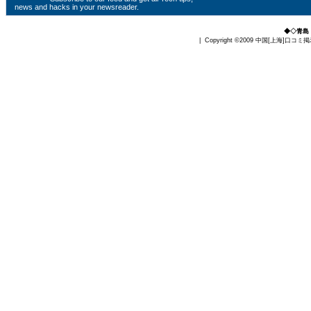
news and hacks in your newsreader.
◆◇青島
| Copyright ©2009
中国[上海]口コミ掲