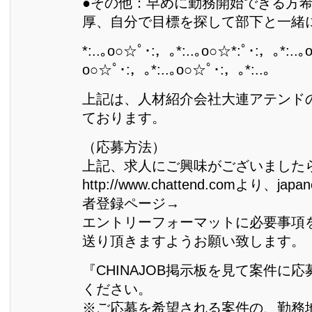
●その他：早めに勤務開始できる方
厚、自分で目標を探して部下と一緒
*:..｡o○☆ﾟ･:，｡*:..｡o○☆*:ﾟ･:，｡*:..｡
o○☆ﾟ･:，｡*:..｡o○☆ﾟ･:，｡*:..｡
上記は、人材紹介会社大連アテンド
ております。
（応募方法）
上記、求人にご興味がございました
http://www.chattend.comより、j
者登録ページ→
エントリーフォーマットに必要事項
送り頂きますようお願い致します。
『CHINAJOB掲示板を見て案件に
ください。
※ご応募を希望される案件の、勤務