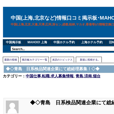
中国(上海,北京など)情報口コミ掲示板･MAH
中国(上海,北京,大連,天津,広州,深セン,成都,桂林,マカオ,香港等)の情報交
中国掲示板
MAHOO! 上海
中国ホテル予約
上海ホテル予約
旧M
最新の投稿
掲示板カテゴリー一覧
未読のトピックス
新規に投稿する。
◆◇青島 日系検品関連企業にて総経理募集！◇◆
カテゴリー：
中国仕事,転職,求人募集情報
,
青島,済南,烟台
◆◇青島 日系検品関連企業にて総