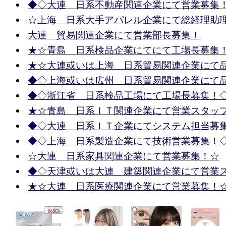
◆◇大連 日系不動産関連企業にて営業募集
☆上海 日系大手アパレル企業にて総経理助
大連 貿易関連企業にて営業部長募集！
★☆青島 日系検品企業にてにて工場長募集
★☆大連或いは上海 日系貿易関連企業にて
◆◇上海或いは広州 日系貿易関連企業にて
◆◇浙江省 日系検品工場にて工場長募集！
★☆青島 日系ＩＴ関連企業にて営業スタッ
◆◇大連 日系ＩＴ企業にてシステム担当募
◆◇上海 日系製造企業にて技術営業募集！
☆大連 日系家具関連企業にて営業募集！☆
◆◇天津或いは大連 建築関連企業にて営業
★☆大連 日系医療関連企業にて営業募集！