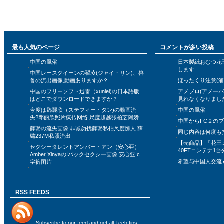
最も人気のページ
コメントが多い投稿
中国の風俗
日本製紙おむつ花
します
中国レースクイーンの翟凌(ジャイ・リン)、兽
兽の流出画像,動画ありますか？
ぼったくり注意(浦
中国のフリーソフト迅雷（xunlei)の日本語版
アメブロ(アメー
はどこでダウンロードできますか？
見れなくなりまし
今度は鄧麗欣（ステフィー・タン)の動画流
中国の風俗
失?邓丽欣照片疯传网络 尺度超越张柏芝阿娇
中国からFC２の
薛璐の流失画像:非诚勿扰薛璐私拍尺度惊人 薛
同じ内容は何度も
璐237M私照流出
【売商品】「花王
セクシータレントアンバー・アン（安心亜）
40FTコンテナ1台
Amber XinyaのIバックセクシー画像:安心亚 c
希望与中国人交流
字裤图片
RSS FEEDS
Subscribe to
our feed
and get all Tech tips,