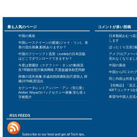
最も人気のページ
コメントが多い投稿
中国の風俗
日本製紙おむつ花
します
中国レースクイーンの翟凌(ジャイ・リン)、兽
兽の流出画像,動画ありますか？
ぼったくり注意(浦
中国のフリーソフト迅雷（xunlei)の日本語版
アメブロ(アメー
はどこでダウンロードできますか？
見れなくなりまし
今度は鄧麗欣（ステフィー・タン)の動画流
中国の風俗
失?邓丽欣照片疯传网络 尺度超越张柏芝阿娇
中国からFC２の
薛璐の流失画像:非诚勿扰薛璐私拍尺度惊人 薛
同じ内容は何度も
璐237M私照流出
【売商品】「花王
セクシータレントアンバー・アン（安心亜）
40FTコンテナ1台
Amber XinyaのIバックセクシー画像:安心亚 c
希望与中国人交流
字裤图片
RSS FEEDS
Subscribe to
our feed
and get all Tech tips,