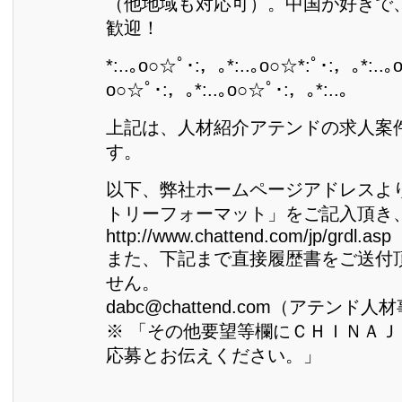
（他地域も対応可）。中国が好きで
歓迎！
*:..｡o○☆ﾟ･:，｡*:..｡o○☆*:ﾟ･:，｡*:..｡
o○☆ﾟ･:，｡*:..｡o○☆ﾟ･:，｡*:..｡
上記は、人材紹介アテンドの求人案
す。
以下、弊社ホームページアドレスよ
トリーフォーマット」をご記入頂き
http://www.chattend.com/jp/grdl.asp
また、下記まで直接履歴書をご送付
せん。
dabc@chattend.com（アテンド
※ 「その他要望等欄にＣＨＩＮＡ
応募とお伝えください。」