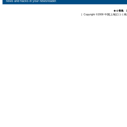
news and hacks in your newsreader.
★☆青島 
| Copyright ©2009
中国[上海]口コミ掲