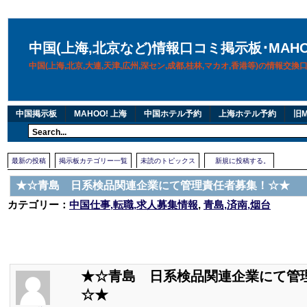
中国(上海,北京など)情報口コミ掲示板･MAH
中国(上海,北京,大連,天津,広州,深セン,成都,桂林,マカオ,香港等)の情報交
中国掲示板
MAHOO! 上海
中国ホテル予約
上海ホテル予約
旧M
最新の投稿
掲示板カテゴリー一覧
未読のトピックス
新規に投稿する。
★☆青島 日系検品関連企業にて管理責任者募集！☆★
カテゴリー：
中国仕事,転職,求人募集情報
,
青島,済南,烟台
★☆青島 日系検品関連企業にて管
☆★