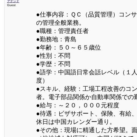
アテンド
Guest
●仕事内容：ＱＣ（品質管理）コン
の管理全般業務。
●職種：管理責任者
●勤務地：青島
●年齢：５０～６５歳位
●性別：不問
●学歴：不問
●語学：中国語日常会話レベル（１
度）
●スキル、経験：工場工程改善のコ
者。電子部品関係か自動車関係での
●給与：～２０，０００元程度
●待遇：ビザサポート、保険、有給
休日は中国カレンダー通り。
●その他：現場に精通した方希望。