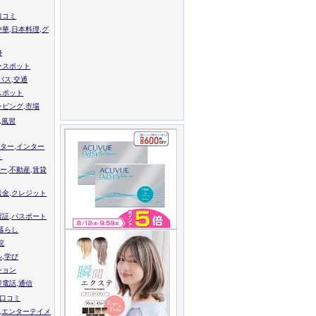
口コミ
中華,日本料理,グ
跡
ースポット
バス,交通
スポット
ッピング,市場
,風習
ター,インター
ト
ー,不動産,賃貸
送金,クレジット
留証,パスポート
,暮らし
院
ル,学び
ション
帯電話,通信
校口コミ
,エンターテイメ