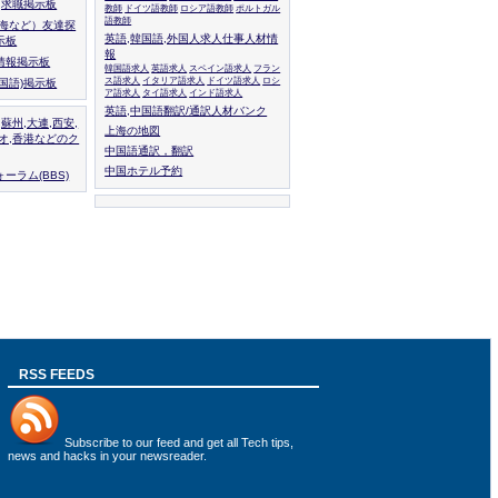
人,求職掲示板
教師
ドイツ語教師
ロシア語教師
ポルトガル
語教師
上海など）友達探
英語,韓国語,外国人求人仕事人材情
示板
報
情報掲示板
韓国語求人
英語求人
スペイン語求人
フラン
ス語求人
イタリア語求人
ドイツ語求人
ロシ
外国語)掲示板
ア語求人
タイ語求人
インド語求人
英語,中国語翻訳/通訳人材バンク
,蘇州,大連,西安,
上海の地図
カオ,香港などのク
中国語通訳，翻訳
中国ホテル予約
ーラム(BBS)
RSS FEEDS
Subscribe to
our feed
and get all Tech tips,
news and hacks in your newsreader.