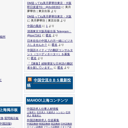
DM送ってね美月夢華坊東京・大阪
即日派遣TG：@An98363
に 美月
夢華坊｜東京出張 より
DM送ってね美月夢華坊東京・大阪
に 美月夢華坊｜東京出張 より
中国の風俗
に
1
より
清酒東京大阪高級出張 Telegram：
@top7341
に
匿名
より
,福州
日本在住の中国人の方一緒にビジネ
スしませんか？
に
匿名
より
中国語ネイティブの翻訳コンサルタ
ント（コーディネーター）を募集
に
匿名
より
「【募集】経験豊富な日本語の翻訳
者を探しています」
に
匿名
より
中国交流ＢＢＳ最新投
江
稿
MAHOO!上海コンテンツ
中国語求人仕事人材情報
!上海掲示板
上海求人
北京求人
大連求人
シンセン,広州
求人
香港求人
換,質問掲示板
外国語教師求人,生徒募集
中国語版)
中国語教師
韓国語教師
英語教師
日本語教師
スペイン語教師
フランス語教師
イタリア語