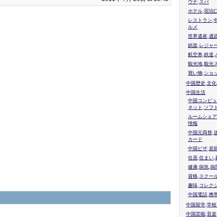
ウナ,スパ
ホテル,宿泊
レストラン,
ルメ
世界遺産,遺
娯楽,レジャ
航空券,鉄道,
観光地,観光
買い物,ショ
中国歴史,文化
中国生活
中国コンピュ
ネット,ソフ
ルームシェア
情報
中国元両替,
カード
中国ビザ,居
住居,住まい
健康,病気,病
資格,スクー
趣味,コレク
中国電話,携
中国留学,学
中国芸能,音楽