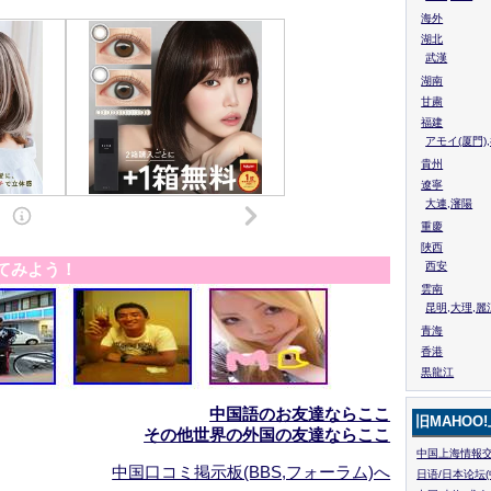
海外
湖北
武漢
湖南
甘粛
福建
アモイ(厦門)
貴州
遼寧
大連,瀋陽
重慶
陜西
てみよう！
西安
雲南
昆明,大理,麗
青海
香港
黒龍江
中国語のお友達ならここ
旧MAHOO
その他世界の外国の友達ならここ
中国上海情報交
中国口コミ掲示板(BBS,フォーラム)へ
日语/日本论坛(