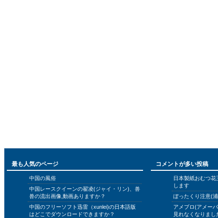
最も人気のページ
コメントが多い投稿
中国の風俗
日本製紙おむつ花
します
中国レースクイーンの翟凌(ジャイ・リン)、兽
兽の流出画像,動画ありますか？
ぼったくり注意(浦
中国のフリーソフト迅雷（xunlei)の日本語版
アメブロ(アメー
はどこでダウンロードできますか？
見れなくなりまし