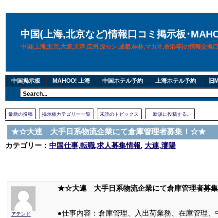
中国(上海,北京など)情報口コミ掲示板･MAH
中国(上海,北京,大連,天津,広州,深セン,成都,桂林,マカオ,香港等)の情報交
中国掲示板
MAHOO! 上海
中国ホテル予約
上海ホテル予約
旧M
最新の投稿
掲示板カテゴリー一覧
未読のトピックス
新規に投稿する。
★☆大連 大手日系物流企業にて倉庫管理者募集！☆★
カテゴリー：
中国仕事,転職,求人募集情報
,
大連,瀋陽
★☆大連 大手日系物流企業にて倉庫管理者募集
●仕事内容：倉庫管理、入出荷業務、在庫管理、
アテンド