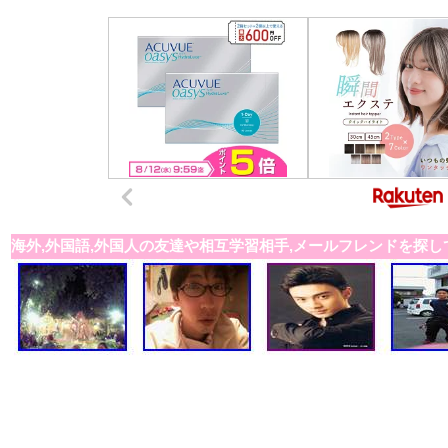
海外,外国語,外国人の友達や相互学習相手,メールフレンドを探し