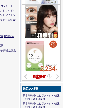
,コンサート
ント,アイドル
ント,アイドル
流,相互学習,友
験,HSK試験
試験
語教師,生徒募集
最近の投稿
日本外约叫小姐加我Telegram搜索
ID约妹：@chu8699
日本外约叫小姐加我Telegram搜索
ID约妹：@chu8699