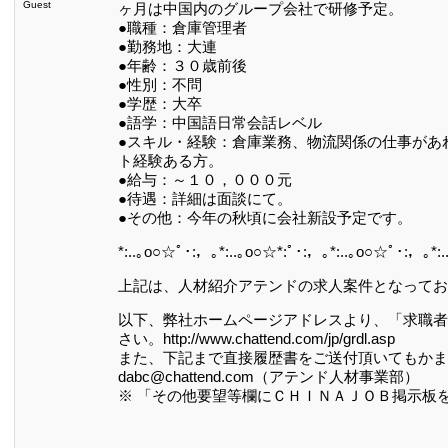
Guest
ヶ月は中国内のグループ会社で研修予定。
●職種：倉庫管理者
●勤務地：大連
●年齢：３０歳前後
●性別：不問
●学歴：大卒
●語学：中国語日常会話レベル
●スキル・経験：倉庫業務、物流関係の仕事があ
ト経験ある方。
●給与：～１０，０００元
●待遇：詳細は面談にて。
●その他：今年の秋頃に会社新設予定です。
*:..｡o○☆ﾟ･:，｡*:..｡o○☆*:ﾟ･:，｡*:..｡o○☆ﾟ･:，｡*:
上記は、人材紹介アテンドの求人案件となってお
以下、弊社ホームページアドレスより、「求職者
さい。http://www.chattend.com/jp/grdl.asp
また、下記まで直接履歴書をご送付頂いてもかま
dabc@chattend.com（アテンド人材事業部）
※ 「その他要望等欄にＣＨＩＮＡＪＯＢ掲示板