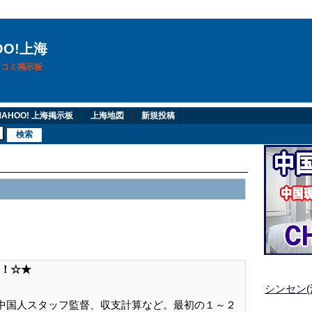
OO!上海
換口コミ掲示板
AHOO! 上海掲示板
上海地図
新規投稿
！☆★
シンセン
中国人スタッフ監督、収支計算など。最初の１～２