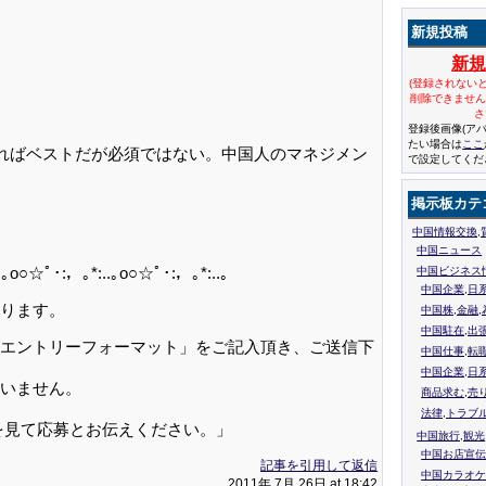
新規投稿
新
(登録されない
削除できませ
さ
登録後画像(ア
たい場合は
ここ
ればベストだが必須ではない。中国人のマネジメン
で設定してくだ
掲示板カテ
中国情報交換,
中国ニュース
..｡o○☆ﾟ･:，｡*:..｡o○☆ﾟ･:，｡*:..｡
中国ビジネス
中国企業,日
ります。
中国株,金融,
中国駐在,出
エントリーフォーマット」をご記入頂き、ご送信下
中国仕事,転
中国企業,日
いません。
商品求む,売
法律,トラブ
を見て応募とお伝えください。」
中国旅行,観光
中国お店宣伝
記事を引用して返信
中国カラオケ
2011年 7月 26日 at 18:42