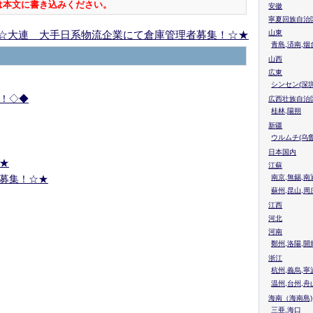
は本文に書き込みください。
安徽
寧夏回族自治
☆大連 大手日系物流企業にて倉庫管理者募集！☆★
山東
青島,済南,烟
山西
広東
シンセン(深圳
！◇◆
広西壮族自治
桂林,陽朔
新疆
ウルムチ(乌鲁
日本国内
★
江蘇
募集！☆★
南京,無錫,南
蘇州,昆山,周
江西
河北
河南
鄭州,洛陽,開
浙江
杭州,義烏,寧
温州,台州,舟
海南（海南島)
三亜,海口