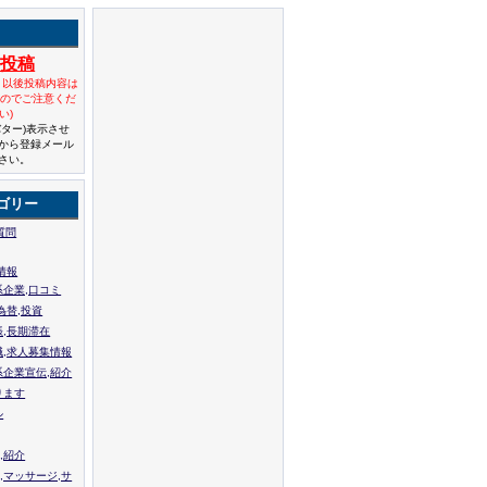
規投稿
と以後投稿内容は
んのでご注意くだ
い)
バター)表示させ
から登録メール
さい。
ゴリー
質問
情報
系企業,口コミ
為替,投資
張,長期滞在
職,求人募集情報
系企業宣伝,紹介
ります
ル
,紹介
,マッサージ,サ