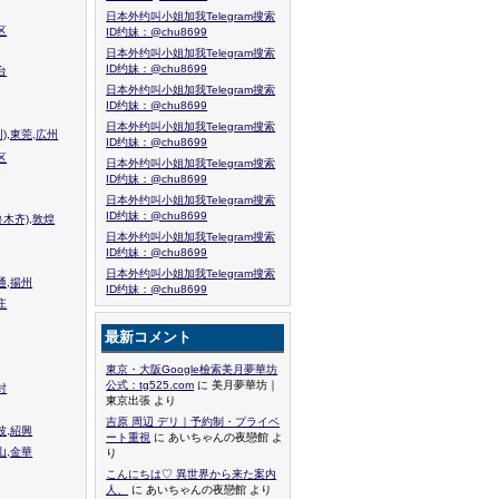
日本外约叫小姐加我Telegram搜索
区
ID约妹：@chu8699
日本外约叫小姐加我Telegram搜索
ID约妹：@chu8699
台
日本外约叫小姐加我Telegram搜索
ID约妹：@chu8699
日本外约叫小姐加我Telegram搜索
),東莞,広州
ID约妹：@chu8699
区
日本外约叫小姐加我Telegram搜索
ID约妹：@chu8699
日本外约叫小姐加我Telegram搜索
ID约妹：@chu8699
木齐),敦煌
日本外约叫小姐加我Telegram搜索
ID约妹：@chu8699
日本外约叫小姐加我Telegram搜索
通,揚州
ID约妹：@chu8699
庄
最新コメント
東京・大阪Google檢索美月夢華坊
公式：tg525.com
に 美月夢華坊｜
封
東京出張 より
吉原 周辺 デリ｜予約制・プライベ
波,紹興
ート重視
に あいちゃんの夜戀館 よ
山,金華
り
こんにちは♡ 異世界から来た案内
人、
に あいちゃんの夜戀館 より