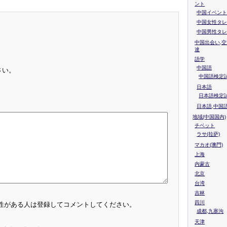
ント
中国イベント
中国女性タレ
中国男性タレ
中国出会い,交
達
語学
中国語
さい。
中国語検定試
日本語
日本語検定
日本語,中国
地域(中国国内)
チベット
ラサ(拉萨)
マカオ(澳門)
上海
内蒙古
北京
台湾
吉林
四川
性がある人は登録してコメントしてください。
成都,九寨沟
天津