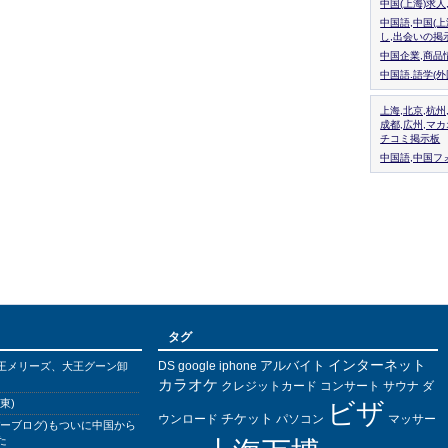
中国(上海)求
中国語,中国(
し,出会いの掲
中国企業,商品
中国語.語学(
上海,北京,杭州
成都,広州,マ
チコミ掲示板
中国語,中国フォ
タグ
インターネット
アルバイト
DS
王メリーズ、大王グーン卸
google
iphone
カラオケ
クレジットカード
コンサート
サウナ
ダ
東)
ビザ
チケット
ウンロード
パソコン
マッサー
バーブログ)もついに中国から
た