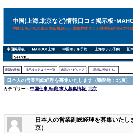
中国(上海,北京など)情報口コミ掲示板･MAH
中国(上海,北京,大連,天津,広州,深セン,成都,桂林,マカオ,香港等)の情報交
中国掲示板
MAHOO! 上海
中国ホテル予約
上海ホテル予約
旧M
最新の投稿
掲示板カテゴリー一覧
未読のトピックス
新規に投稿する。
日本人の営業副総経理を募集いたします（勤務地：北京）
カテゴリー：
中国仕事,転職,求人募集情報
,
北京
日本人の営業副総経理を募集いたし
京）