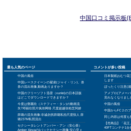
中国口コミ掲示板(B
最も人気のページ
コメントが多い投稿
中国の風俗
日本製紙おむつ花
します
中国レースクイーンの翟凌(ジャイ・リン)、兽
兽の流出画像,動画ありますか？
ぼったくり注意(浦
中国のフリーソフト迅雷（xunlei)の日本語版
アメブロ(アメー
はどこでダウンロードできますか？
見れなくなりまし
今度は鄧麗欣（ステフィー・タン)の動画流
中国の風俗
失?邓丽欣照片疯传网络 尺度超越张柏芝阿娇
中国からFC２の
薛璐の流失画像:非诚勿扰薛璐私拍尺度惊人 薛
同じ内容は何度も
璐237M私照流出
【売商品】「花王
セクシータレントアンバー・アン（安心亜）
40FTコンテナ1台
Amber XinyaのIバックセクシー画像:安心亚 c