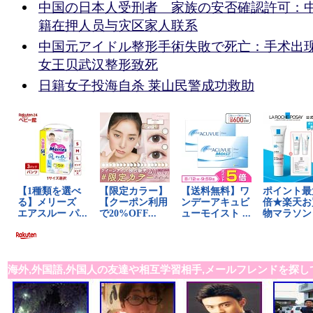
中国の日本人受刑者 家族の安否確認許可：
籍在押人员与灾区家人联系
中国元アイドル整形手術失敗で死亡：手术出现
女王贝武汉整形致死
日籍女子投海自杀 莱山民警成功救助
海外,外国語,外国人の友達や相互学習相手,メールフレンドを探し