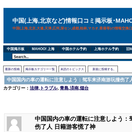
中国(上海,北京など)情報口コミ掲示板･MAH
中国(上海,北京,大連,天津,広州,深セン,成都,桂林,マカオ,香港等)の情報交
中国掲示板
MAHOO! 上海
中国ホテル予約
上海ホテル予約
旧M
最新の投稿
掲示板カテゴリー一覧
未読のトピックス
新規に投稿する。
中国国内の車の運転に注意しよう：驾车来济南游玩撞伤了人
カテゴリー：
法律,トラブル
,
青島,済南,烟台
中国国内の車の運転に注意しよう：
伤了人 日籍游客慌了神