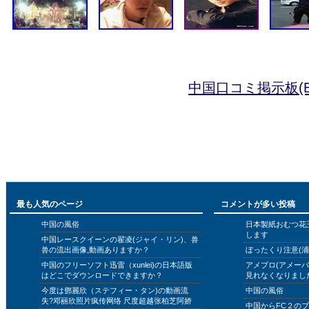
中国口コミ掲示板(B
最も人気のページ
コメントが多い投稿
中国の風俗
日本製紙おむつ花
します
中国レースクイーンの翟凌(ジャイ・リン)、兽
兽の流出画像,動画ありますか？
ぼったくり注意(浦
中国のフリーソフト迅雷（xunlei)の日本語版
アメブロ(アメー
はどこでダウンロードできますか？
見れなくなりまし
今度は鄧麗欣（ステフィー・タン)の動画流
中国の風俗
失?邓丽欣照片疯传网络 尺度超越张柏芝阿娇
中国からFC２の