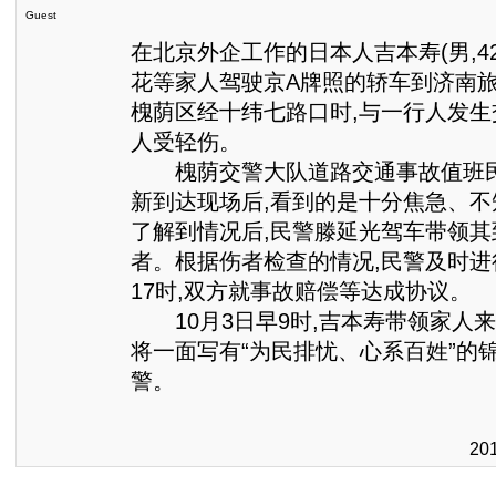
Guest
在北京外企工作的日本人吉本寿(男,4
花等家人驾驶京A牌照的轿车到济南旅
槐荫区经十纬七路口时,与一行人发生
人受轻伤。
槐荫交警大队道路交通事故值班民
新到达现场后,看到的是十分焦急、
了解到情况后,民警滕延光驾车带领
者。根据伤者检查的情况,民警及时进行
17时,双方就事故赔偿等达成协议。
10月3日早9时,吉本寿带领家人来
将一面写有“为民排忧、心系百姓”的
警。
20