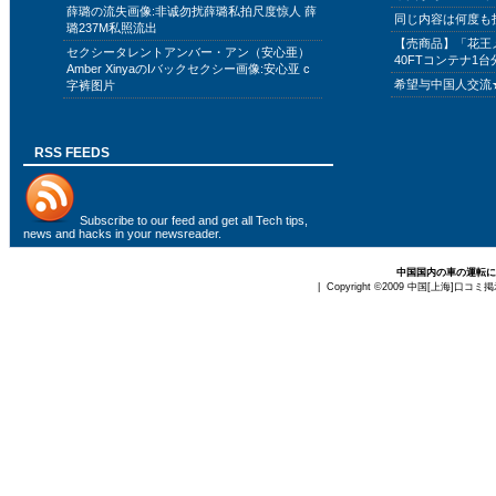
薛璐の流失画像:非诚勿扰薛璐私拍尺度惊人 薛
同じ内容は何度も
璐237M私照流出
【売商品】「花王
セクシータレントアンバー・アン（安心亜）
40FTコンテナ1台
Amber XinyaのIバックセクシー画像:安心亚 c
希望与中国人交流
字裤图片
RSS FEEDS
Subscribe to
our feed
and get all Tech tips,
news and hacks in your newsreader.
中国国内の車の運転に
| Copyright ©2009
中国[上海]口コミ掲