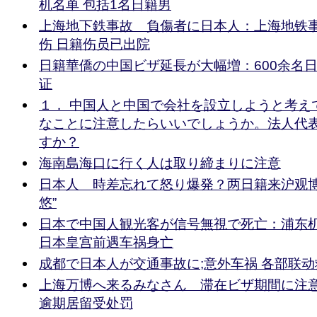
机名单 包括1名日籍男
上海地下鉄事故 負傷者に日本人：上海地铁
伤 日籍伤员已出院
日籍華僑の中国ビザ延長が大幅増：600余名
证
１． 中国人と中国で会社を設立しようと考え
なことに注意したらいいでしょうか。法人代
すか？
海南島海口に行く人は取り締まりに注意
日本人 時差忘れて怒り爆発？两日籍来沪观博
悠”
日本で中国人観光客が信号無視で死亡：浦东
日本皇宫前遇车祸身亡
成都で日本人が交通事故に;意外车祸 各部联
上海万博へ来るみなさん 滞在ビザ期間に注意
逾期居留受处罚