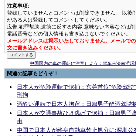
注意事項:
登録していませんとコメントは削除できません。 以後
がある人は登録してコメントしてください。
広告,犯罪幇助,道徳に反する内容,意味ない内容などは
電話番号などの個人情報も書き込まないでください。
メールアドレスは掲示いたしておりません。メールでの
文に書き込みください。
中国国内の車の運転に注意しよう：驾车来济南游玩
関連の記事もどうぞ！
日本人が危険運転で逮捕：东莞首位”危险驾驶”
刑拘
酒酔い運転で日本人拘留：日籍男子醉酒驾驶
日本人が交通事故ひき逃げで逮捕：日籍男子
审
中国で日本人が終身自動車禁止処分に:深圳公