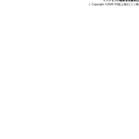
マンションの物業管理費未払
| Copyright ©2009
中国[上海]口コミ掲