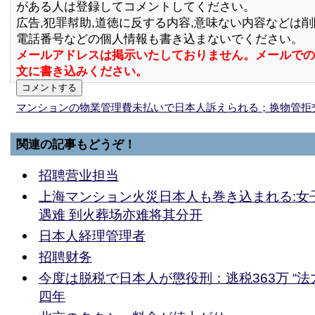
がある人は登録してコメントしてください。
広告,犯罪幇助,道徳に反する内容,意味ない内容などは
電話番号などの個人情報も書き込まないでください。
メールアドレスは掲示いたしておりません。メールでの
文に書き込みください。
マンションの物業管理費未払いで日本人訴えられる；换物管拒
関連の記事もどうぞ！
招聘营业担当
上海マンション火災日本人も巻き込まれる:女
遇难 到火葬场亦难将其分开
日本人経理管理者
招聘财务
今度は脱税で日本人が懲役刑：逃税363万 “法
四年