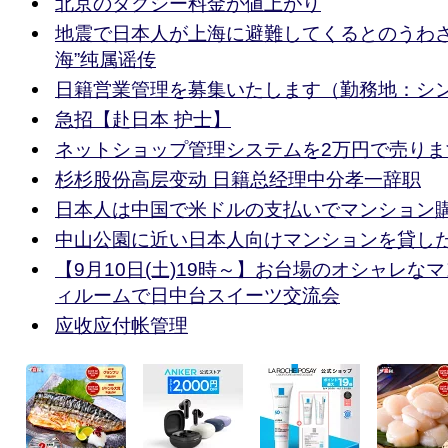
北京のタクシー料金が値上がり
地震で日本人が上海に避難してくるとのうわさ
海”纯属谣传
日籍営業管理を募集いたします（勤務地：シ
急招【赴日本 护士】
ネットショップ管理システムを2万円で売りま
杉杉股份高层变动 日籍总经理中分孝一辞职
日本人は中国で米ドルの支払いでマンション
中山公園に近い日本人向けマンションを貸し
【9月10日(土)19時～】お台場のオシャレな
ィルームで日中台スイーツ交流会
应收应付帐管理