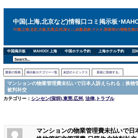
中国(上海,北京など)情報口コミ掲示板･MAH
中国(上海,北京,大連,天津,広州,深セン,成都,桂林,マカオ,香港等)の情報交
中国掲示板
MAHOO! 上海
中国ホテル予約
上海ホテル予約
旧M
最新の投稿
掲示板カテゴリー一覧
未読のトピックス
新規に投稿する。
マンションの物業管理費未払いで日本人訴えられる；换物管
被判补交
カテゴリー：
シンセン(深圳),東莞,広州
,
法律,トラブル
マンションの物業管理費未払いで日