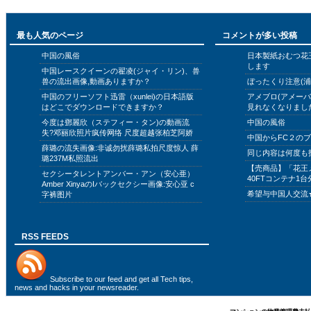
最も人気のページ
コメントが多い投稿
中国の風俗
日本製紙おむつ花
します
中国レースクイーンの翟凌(ジャイ・リン)、兽
兽の流出画像,動画ありますか？
ぼったくり注意(浦
中国のフリーソフト迅雷（xunlei)の日本語版
アメブロ(アメー
はどこでダウンロードできますか？
見れなくなりまし
今度は鄧麗欣（ステフィー・タン)の動画流
中国の風俗
失?邓丽欣照片疯传网络 尺度超越张柏芝阿娇
中国からFC２の
薛璐の流失画像:非诚勿扰薛璐私拍尺度惊人 薛
同じ内容は何度も
璐237M私照流出
【売商品】「花王
セクシータレントアンバー・アン（安心亜）
40FTコンテナ1台
Amber XinyaのIバックセクシー画像:安心亚 c
希望与中国人交流
字裤图片
RSS FEEDS
Subscribe to
our feed
and get all Tech tips,
news and hacks in your newsreader.