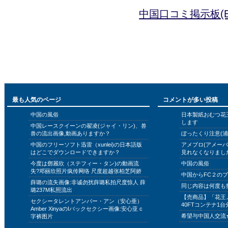
中国口コミ掲示板(B
最も人気のページ
コメントが多い投稿
中国の風俗
日本製紙おむつ花
します
中国レースクイーンの翟凌(ジャイ・リン)、兽
兽の流出画像,動画ありますか？
ぼったくり注意(浦
中国のフリーソフト迅雷（xunlei)の日本語版
アメブロ(アメー
はどこでダウンロードできますか？
見れなくなりまし
今度は鄧麗欣（ステフィー・タン)の動画流
中国の風俗
失?邓丽欣照片疯传网络 尺度超越张柏芝阿娇
中国からFC２の
薛璐の流失画像:非诚勿扰薛璐私拍尺度惊人 薛
同じ内容は何度も
璐237M私照流出
【売商品】「花王
セクシータレントアンバー・アン（安心亜）
40FTコンテナ1台
Amber XinyaのIバックセクシー画像:安心亚 c
希望与中国人交流
字裤图片