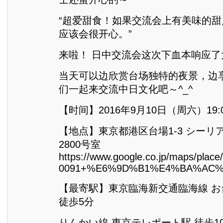
“超爱甜食！如果交流会上有美味的
应该会很开心。”
来啦！ 日中交流会这次下血本响应
当天可以边欣赏台场独特的夜景，边
们一起来交流中日文化吧～^_^
【时间】2016年9月10日（周六）19:0
【地点】東京都港区台場1-3 シーリ
2800号室
https://www.google.co.jp/maps/pl
0091+%E6%9D%B1%E4%BA%AC%E9%
【最寄駅】東京臨海新交通臨海線 
徒歩5分
りんかい線 東京テレポート駅 徒歩1