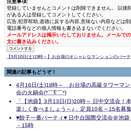
注意事項:
登録していませんとコメントは削除できません。 以後
がある人は登録してコメントしてください。
広告,犯罪幇助,道徳に反する内容,意味ない内容などは
電話番号などの個人情報も書き込まないでください。
メールアドレスは掲示いたしておりません。メールでの
文に書き込みください。
【9月10日(土)19時～】お台場のオシャレなマンションのパー
関連の記事もどうぞ！
4月16日(土)18時～ お台場の高級タワーマ
会の火鍋会(*￣∇￣*)
「【池袋】3月13日(日)20時～ 日中交流会
楽しく食べましょう～♪」定員10名～15名募
♥︎餃子一番パーティ♥︎ 日中台国際交流会＠池袋 
－15時