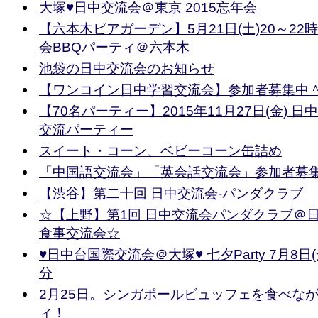
大塚♥︎日中交流会＠東京 2015忘年会
【六本木ビアガーデン】5月21日(土)20～22時
会BBQパーティ＠六本木
池袋の日中交流会のお知らせ
【ワンコイン日中学習交流会】参加者募集中
【70名パーティー】2015年11月27日(金) 
交流パーティー
スイート・コーン、ベビーコーン缶詰め
「中国語交流会」「英会話交流会」参加者募
【渋谷】第二十回 日中交流会-パンダクラブ
☆【上野】第1回 日中交流会パンダクラブ＠
食事交流会☆
♥︎日中台国際交流会＠大塚♥︎ 七夕Party 7月8日(
分
2月25日。シンガポールビュッフェを食べな
ィ！