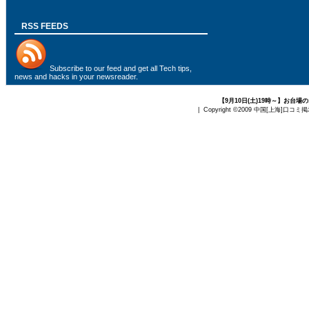
RSS FEEDS
Subscribe to
our feed
and get all Tech tips,
news and hacks in your newsreader.
【9月10日(土)19時～】お
| Copyright ©2009
中国[上海]口コミ掲