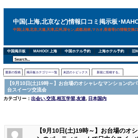
中国(上海,北京など)情報口コミ掲示板･MAH
中国(上海,北京,大連,天津,広州,深セン,成都,桂林,マカオ,香港等)の情報交
中国掲示板
MAHOO! 上海
中国ホテル予約
上海ホテル予約
旧M
最新の投稿
掲示板カテゴリー一覧
未読のトピックス
新規に投稿する。
【9月10日(土)19時～】お台場のオシャレなマンションの
台スイーツ交流会
カテゴリー：
出会い,交流,相互学習,友達
,
日本国内
【9月10日(土)19時～】お台場の