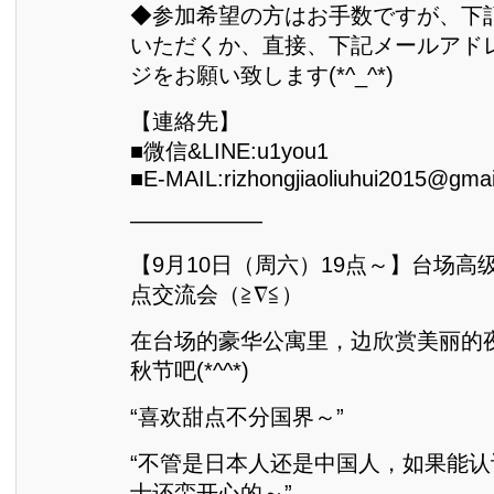
◆参加希望の方はお手数ですが、下
いただくか、直接、下記メールアド
ジをお願い致します(*^_^*)
【連絡先】
■微信&LINE:u1you1
■E-MAIL:rizhongjiaoliuhui2015@gma
――――――
【9月10日（周六）19点～】台场高
点交流会（≧∇≦）
在台场的豪华公寓里，边欣赏美丽的
秋节吧(*^^*)
“喜欢甜点不分国界～”
“不管是日本人还是中国人，如果能
士还蛮开心的～”