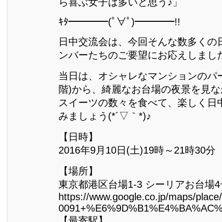
ら喜ぶ女子は多いと思う♪」
ｷﾀ━━━━(ﾟ∀ﾟ)━━━━!!
日中交流会は、今回そんな数多くの
ンバーたちのご要望にお応えしまし
当日は、オシャレなマンションのパー
階)から、綺麗なお台場の夜景を見
スイーツの数々を食べて、楽しく日
みましょう(*´▽｀*)♪
【日時】
2016年9月10日(土)19時～21時30分
【場所】
東京都港区台場1-3 シーリアお台場4号
https://www.google.co.jp/maps/pl
0091+%E6%9D%B1%E4%BA%AC%E9%
【最寄駅】