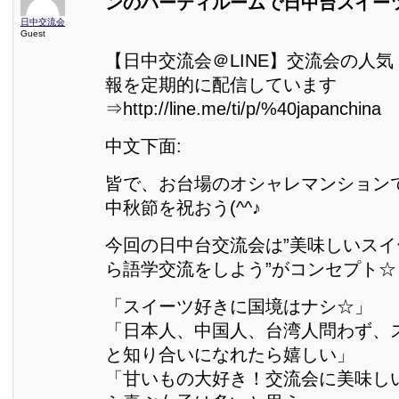
ンのパーティルームで日中台スイー
日中交流会
Guest
【日中交流会＠LINE】交流会の人
報を定期的に配信しています
⇒http://line.me/ti/p/%40japanchina
中文下面:
皆で、お台場のオシャレマンション
中秋節を祝おう(^^♪
今回の日中台交流会は”美味しいス
ら語学交流をしよう”がコンセプト☆
「スイーツ好きに国境はナシ☆」
「日本人、中国人、台湾人問わず、
と知り合いになれたら嬉しい」
「甘いもの大好き！交流会に美味し