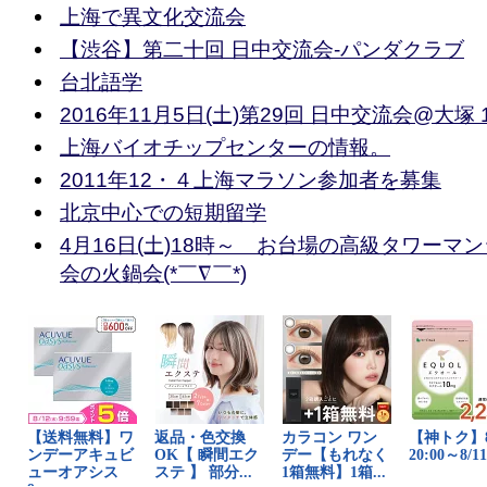
上海で異文化交流会
【渋谷】第二十回 日中交流会-パンダクラブ
台北語学
2016年11月5日(土)第29回 日中交流会@大塚 
上海バイオチップセンターの情報。
2011年12・４上海マラソン参加者を募集
北京中心での短期留学
4月16日(土)18時～ お台場の高級タワーマ
会の火鍋会(*￣∇￣*)