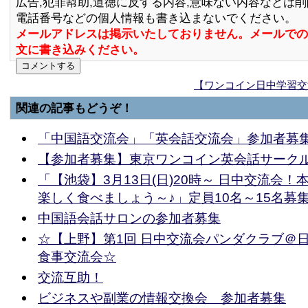
広告,犯罪幇助,道徳に反する内容,意味ない内容などは
電話番号などの個人情報も書き込まないでください。
メールアドレスは掲示いたしておりません。メールでの
文に書き込みください。
【ワンコイン日中学習交
関連の記事もどうぞ！
「中国語交流会」「英会話交流会」参加者募
【参加者募集】東京ワンコイン英会話サーク
「【池袋】3月13日(日)20時～ 日中交流会
楽しく食べましょう～♪」定員10名～15名募
中国語会話サロンの参加者募集
☆【上野】第1回 日中交流会パンダクラブ＠
食事交流会☆
交流互助！
ビジネスや副業の情報交換会 参加者募集