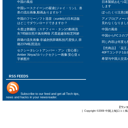
中国の風俗
日本製紙おむつ花
します
中国レースクイーンの翟凌(ジャイ・リン)、兽
兽の流出画像,動画ありますか？
ぼったくり注意(浦
中国のフリーソフト迅雷（xunlei)の日本語版
アメブロ(アメー
はどこでダウンロードできますか？
見れなくなりまし
今度は鄧麗欣（ステフィー・タン)の動画流
中国の風俗
失?邓丽欣照片疯传网络 尺度超越张柏芝阿娇
中国からFC２の
薛璐の流失画像:非诚勿扰薛璐私拍尺度惊人 薛
同じ内容は何度も
璐237M私照流出
【売商品】「花王
セクシータレントアンバー・アン（安心亜）
40FTコンテナ1台
Amber XinyaのIバックセクシー画像:安心亚 c
希望与中国人交流
字裤图片
RSS FEEDS
Subscribe to
our feed
and get all Tech tips,
news and hacks in your newsreader.
【ワン
| Copyright ©2009
中国[上海]口コミ掲