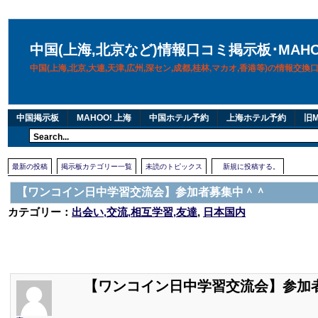
中国(上海,北京など)情報口コミ掲示板･MAH
中国(上海,北京,大連,天津,広州,深セン,成都,桂林,マカオ,香港等)の情報交
中国掲示板
MAHOO! 上海
中国ホテル予約
上海ホテル予約
旧M
最新の投稿
掲示板カテゴリー一覧
未読のトピックス
新規に投稿する。
【ワンコイン日中学習交流会】参加者募集中＾＾
カテゴリー：
出会い,交流,相互学習,友達
,
日本国内
【ワンコイン日中学習交流会】参加