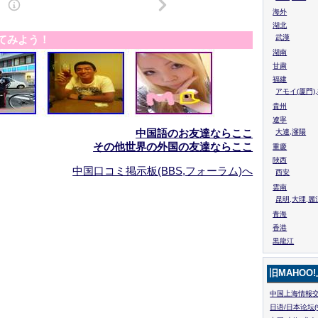
海外
湖北
てみよう！
武漢
湖南
甘粛
福建
アモイ(厦門)
貴州
遼寧
中国語のお友達ならここ
大連,瀋陽
その他世界の外国の友達ならここ
重慶
陜西
中国口コミ掲示板(BBS,フォーラム)へ
西安
雲南
昆明,大理,麗
青海
香港
黒龍江
旧MAHOO
中国上海情報交
日语/日本论坛(