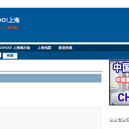
OO!上海
換口コミ掲示板
AHOO! 上海掲示板
上海地図
新規投稿
シンセン