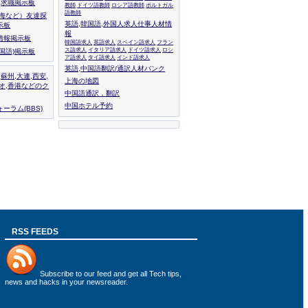
人,求職掲示板
教師
ドイツ語教師
ロシア語教師
ポルトガル
語教師
上海など）友達探
英語,韓国語,外国人求人仕事人材情
示板
報
情報掲示板
韓国語求人
英語求人
スペイン語求人
フラン
ス語求人
イタリア語求人
ドイツ語求人
ロシ
外国語)掲示板
ア語求人
タイ語求人
インド語求人
英語,中国語翻訳/通訳人材バンク
,蘇州,大連,西安,
上海の地図
カオ,香港などのク
中国語通訳，翻訳
中国ホテル予約
ーラム(BBS)
RSS FEEDS
Subscribe to
our feed
and get all Tech tips,
news and hacks in your newsreader.