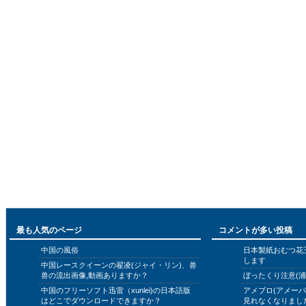
最も人気のページ
コメントが多い投稿
中国の風俗
日本製紙おむつ花
します
中国レースクイーンの翟凌(ジャイ・リン)、兽
兽の流出画像,動画ありますか？
ぼったくり注意(浦
中国のフリーソフト迅雷（xunlei)の日本語版
アメブロ(アメー
はどこでダウンロードできますか？
見れなくなりまし