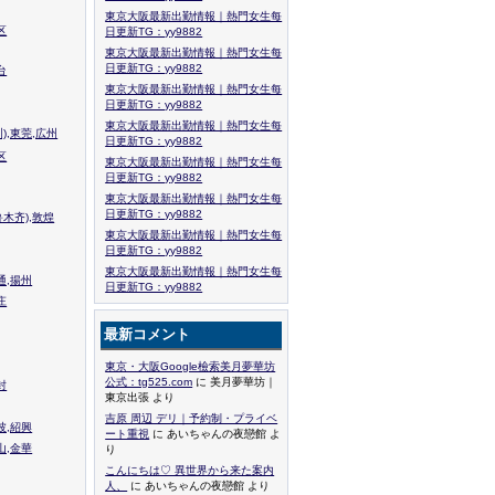
東京大阪最新出勤情報｜熱門女生每
区
日更新TG：yy9882
東京大阪最新出勤情報｜熱門女生每
日更新TG：yy9882
台
東京大阪最新出勤情報｜熱門女生每
日更新TG：yy9882
東京大阪最新出勤情報｜熱門女生每
),東莞,広州
日更新TG：yy9882
区
東京大阪最新出勤情報｜熱門女生每
日更新TG：yy9882
東京大阪最新出勤情報｜熱門女生每
日更新TG：yy9882
木齐),敦煌
東京大阪最新出勤情報｜熱門女生每
日更新TG：yy9882
東京大阪最新出勤情報｜熱門女生每
通,揚州
日更新TG：yy9882
庄
最新コメント
東京・大阪Google檢索美月夢華坊
公式：tg525.com
に 美月夢華坊｜
封
東京出張 より
吉原 周辺 デリ｜予約制・プライベ
波,紹興
ート重視
に あいちゃんの夜戀館 よ
山,金華
り
こんにちは♡ 異世界から来た案内
人、
に あいちゃんの夜戀館 より