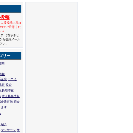
規投稿
と以後投稿内容は
んのでご注意くだ
い)
バター)表示させ
から登録メール
さい。
ゴリー
質問
情報
系企業,口コミ
為替,投資
張,長期滞在
職,求人募集情報
系企業宣伝,紹介
ります
ル
,紹介
,マッサージ,サ