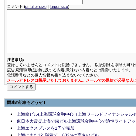
コメント (
smaller size
|
larger size
)
注意事項:
登録していませんとコメントは削除できません。 以後削除を削除の可能
広告,犯罪幇助,道徳に反する内容,意味ない内容などは削除いたします。
電話番号などの個人情報も書き込まないでください。
メールアドレスは掲示いたしておりません。メールでの返信が必要な人
関連の記事もどうぞ！
上海森ビル(上海環球金融中心（上海ワールドフィナンシャルセ
東日本大震災上海で森ビル上海環球金融中心で追悼ライトアッ
上海エクスプレスを1円で売却
上海にまた121階建て、632mの高さのビル