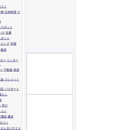
口コミ
中華,日本料理,グ
跡
ースポット
バス,交通
スポット
ッピング,市場
,風習
ター,インター
ト
ー,不動産,賃貸
送金,クレジット
留証,パスポート
,暮らし
院
ル,学び
ション
帯電話,通信
校口コミ
,エンターテイメ