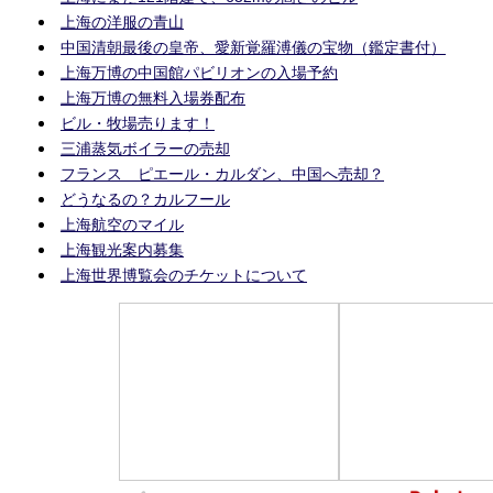
上海の洋服の青山
中国清朝最後の皇帝、愛新覚羅溥儀の宝物（鑑定書付）
上海万博の中国館パビリオンの入場予約
上海万博の無料入場券配布
ビル・牧場売ります！
三浦蒸気ボイラーの売却
フランス ピエール・カルダン、中国へ売却？
どうなるの？カルフール
上海航空のマイル
上海観光案内募集
上海世界博覧会のチケットについて