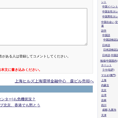
ント
中国イベント
中国女性タレ
中国男性タレ
中国出会い,交
達
語学
中国語
中国語検定試
日本語
日本語検定
日本語,中国
性がある人は登録してコメントしてください。
地域(中国国内)
チベット
は本文に書き込みください。
ラサ(拉萨)
マカオ(澳門)
上海ヒルズ上海環球金融中心 森ビル売却へ
上海
内蒙古
北京
台湾
ンター)も危機状況？
吉林
プ北京、香港でも黙とう
四川
成都,九寨沟
天津