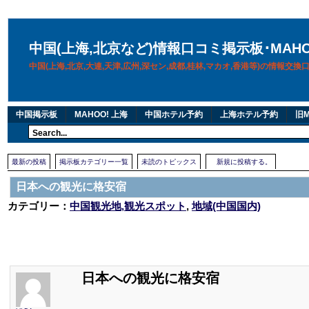
中国(上海,北京など)情報口コミ掲示板･MAH
中国(上海,北京,大連,天津,広州,深セン,成都,桂林,マカオ,香港等)の情報交
中国掲示板
MAHOO! 上海
中国ホテル予約
上海ホテル予約
旧M
最新の投稿
掲示板カテゴリー一覧
未読のトピックス
新規に投稿する。
日本への観光に格安宿
カテゴリー：
中国観光地,観光スポット
,
地域(中国国内)
日本への観光に格安宿