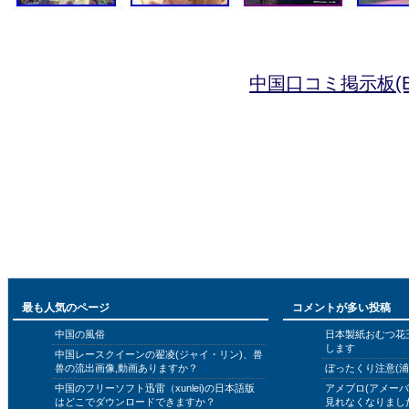
中国口コミ掲示板(B
最も人気のページ
コメントが多い投稿
中国の風俗
日本製紙おむつ花
します
中国レースクイーンの翟凌(ジャイ・リン)、兽
兽の流出画像,動画ありますか？
ぼったくり注意(浦
中国のフリーソフト迅雷（xunlei)の日本語版
アメブロ(アメー
はどこでダウンロードできますか？
見れなくなりまし