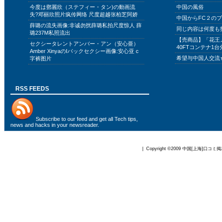
今度は鄧麗欣（ステフィー・タン)の動画流
中国の風俗
失?邓丽欣照片疯传网络 尺度超越张柏芝阿娇
中国からFC２の
薛璐の流失画像:非诚勿扰薛璐私拍尺度惊人 薛
同じ内容は何度も
璐237M私照流出
【売商品】「花王
セクシータレントアンバー・アン（安心亜）
40FTコンテナ1台
Amber XinyaのIバックセクシー画像:安心亚 c
希望与中国人交流
字裤图片
RSS FEEDS
Subscribe to
our feed
and get all Tech tips,
news and hacks in your newsreader.
| Copyright ©2009
中国[上海]口コミ掲