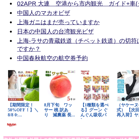
02APR 大連 空港から市内観光 ガイド+車(
中国人のマカオビザ
上海ガニはまだ売っていますか
日本の中国人の台湾観光ビザ
上海-ラサの青蔵鉄道（チベット鉄道）の切符
ですか？
中国春秋航空の航空券予約