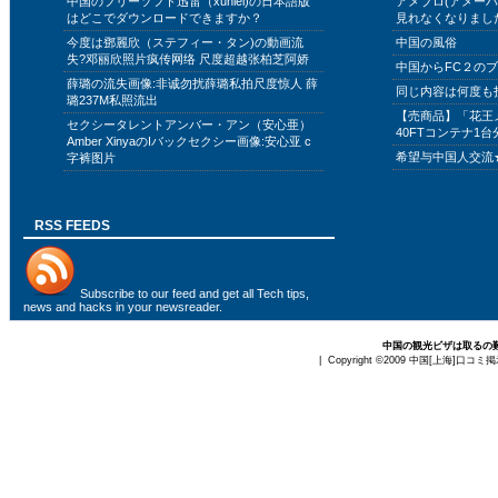
中国のフリーソフト迅雷（xunlei)の日本語版
アメブロ(アメー
はどこでダウンロードできますか？
見れなくなりまし
今度は鄧麗欣（ステフィー・タン)の動画流
中国の風俗
失?邓丽欣照片疯传网络 尺度超越张柏芝阿娇
中国からFC２の
薛璐の流失画像:非诚勿扰薛璐私拍尺度惊人 薛
同じ内容は何度も
璐237M私照流出
【売商品】「花王
セクシータレントアンバー・アン（安心亜）
40FTコンテナ1台
Amber XinyaのIバックセクシー画像:安心亚 c
希望与中国人交流
字裤图片
RSS FEEDS
Subscribe to
our feed
and get all Tech tips,
news and hacks in your newsreader.
中国の観光ビザは取るの
| Copyright ©2009
中国[上海]口コミ掲