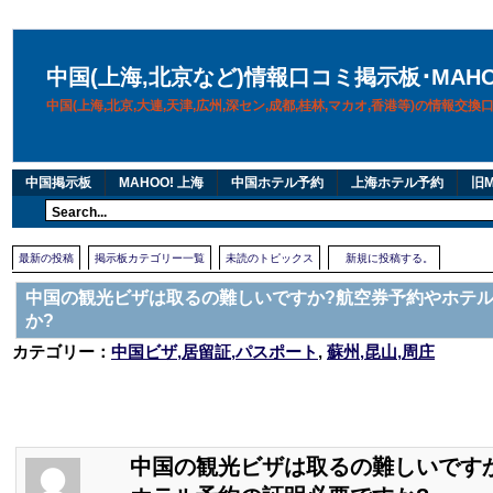
中国(上海,北京など)情報口コミ掲示板･MAH
中国(上海,北京,大連,天津,広州,深セン,成都,桂林,マカオ,香港等)の情報交
中国掲示板
MAHOO! 上海
中国ホテル予約
上海ホテル予約
旧M
最新の投稿
掲示板カテゴリー一覧
未読のトピックス
新規に投稿する。
中国の観光ビザは取るの難しいですか?航空券予約やホテ
か?
カテゴリー：
中国ビザ,居留証,パスポート
,
蘇州,昆山,周庄
中国の観光ビザは取るの難しいです