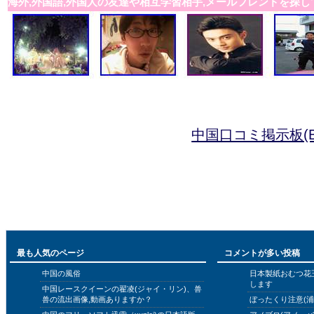
海外,外国語,外国人の友達や相互学習相手,メールフレンドを探し
中国口コミ掲示板(B
最も人気のページ
コメントが多い投稿
中国の風俗
日本製紙おむつ花
します
中国レースクイーンの翟凌(ジャイ・リン)、兽
兽の流出画像,動画ありますか？
ぼったくり注意(浦