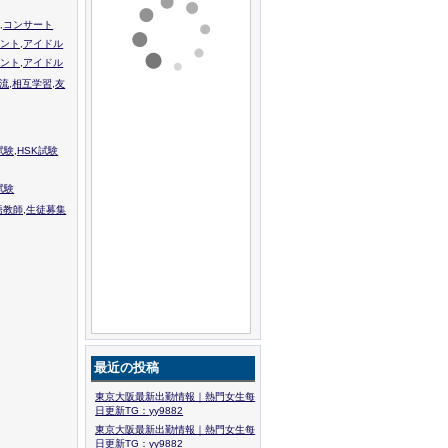
,コンサート
ント,アイドル
ント,アイドル
流,相互学習,友
験,HSK試験
試験
語教師,生徒募集
最近の投稿
東京大阪最新出勤情報｜熱門女生每
日更新TG：yy9882
東京大阪最新出勤情報｜熱門女生每
日更新TG：yy9882