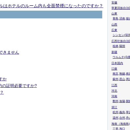
安徽
ルはホテルのルーム内も全面禁煙になったのですか？
寧夏回族自治
山東
青島,済南,烟
山西
広東
シンセン(深圳
広西壮族自治
桂林,陽朔
スできません
新疆
ウルムチ(乌鲁
日本国内
江蘇
南京,無錫,南
すか
蘇州,昆山,周
約の証明必要ですか?
江西
河北
？
河南
鄭州,洛陽,開
浙江
杭州,義烏,寧
温州,台州,舟
海南（海南島)
三亜,海口