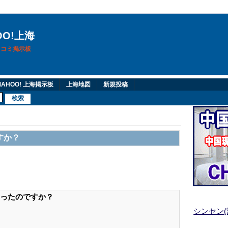
OO!上海
換口コミ掲示板
AHOO! 上海掲示板
上海地図
新規投稿
すか？
ったのですか？
シンセン