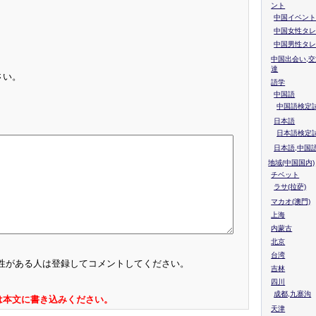
ント
中国イベント
中国女性タレ
中国男性タレ
中国出会い,交
達
さい。
語学
中国語
中国語検定試
日本語
日本語検定
日本語,中国
地域(中国国内)
チベット
ラサ(拉萨)
マカオ(澳門)
上海
内蒙古
北京
台湾
性がある人は登録してコメントしてください。
吉林
四川
成都,九寨沟
は本文に書き込みください。
天津