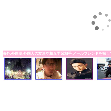
海外,外国語,外国人の友達や相互学習相手,メールフレンドを探し