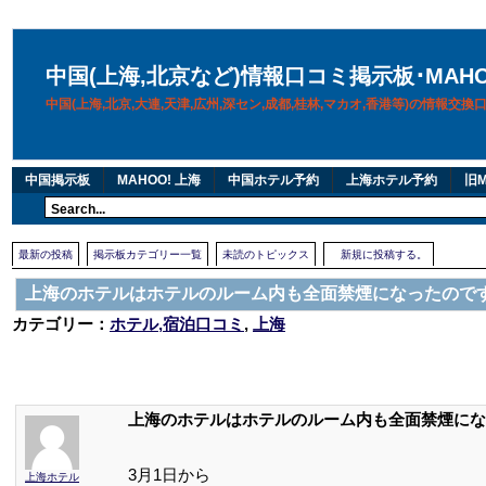
中国(上海,北京など)情報口コミ掲示板･MAH
中国(上海,北京,大連,天津,広州,深セン,成都,桂林,マカオ,香港等)の情報交
中国掲示板
MAHOO! 上海
中国ホテル予約
上海ホテル予約
旧M
最新の投稿
掲示板カテゴリー一覧
未読のトピックス
新規に投稿する。
上海のホテルはホテルのルーム内も全面禁煙になったので
カテゴリー：
ホテル,宿泊口コミ
,
上海
上海のホテルはホテルのルーム内も全面禁煙にな
3月1日から
上海ホテル