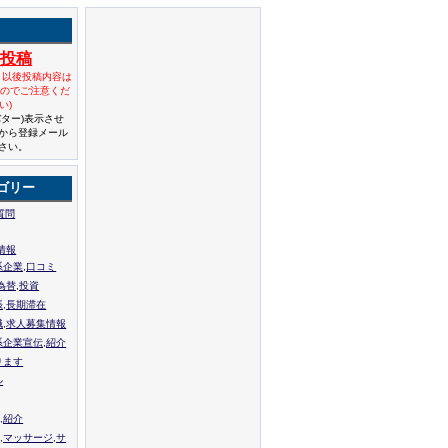
規投稿
と以後投稿内容は
んのでご注意くだ
い)
バター)表示させ
から登録メール
さい。
ゴリー
質問
情報
系企業,口コミ
為替,投資
張,長期滞在
職,求人募集情報
系企業宣伝,紹介
ります
ル
,紹介
,マッサージ,サ