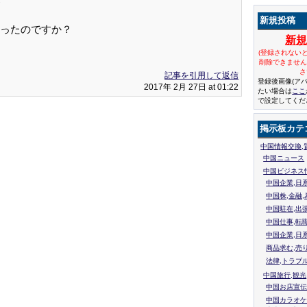
新規投稿
ったのですか？
新
(登録されない
削除できませ
さ
記事を引用して返信
登録後画像(ア
2017年 2月 27日 at 01:22
たい場合は
ここ
で設定してくだ
掲示板カテ
中国情報交換,
中国ニュース
中国ビジネス
中国企業,日
中国株,金融,
中国駐在,出
中国仕事,転
中国企業,日
商品求む,売
法律,トラブ
中国旅行,観光
中国お店宣伝
中国カラオケ