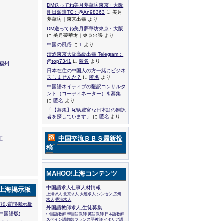
DM送ってね美月夢華坊東京・大阪
即日派遣TG：@An98363
に 美月
夢華坊｜東京出張 より
DM送ってね美月夢華坊東京・大阪
に 美月夢華坊｜東京出張 より
中国の風俗
に
1
より
清酒東京大阪高級出張 Telegram：
@top7341
に
匿名
より
,福州
日本在住の中国人の方一緒にビジネ
スしませんか？
に
匿名
より
中国語ネイティブの翻訳コンサルタ
ント（コーディネーター）を募集
に
匿名
より
「【募集】経験豊富な日本語の翻訳
者を探しています」
に
匿名
より
中国交流ＢＢＳ最新投
江
稿
MAHOO!上海コンテンツ
中国語求人仕事人材情報
!上海掲示板
上海求人
北京求人
大連求人
シンセン,広州
求人
香港求人
換,質問掲示板
外国語教師求人,生徒募集
中国語版)
中国語教師
韓国語教師
英語教師
日本語教師
スペイン語教師
フランス語教師
イタリア語