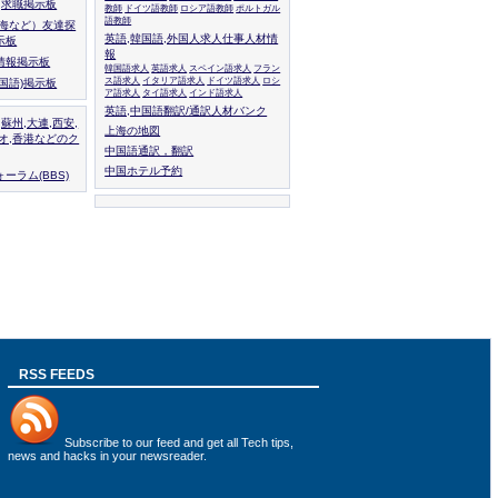
人,求職掲示板
教師
ドイツ語教師
ロシア語教師
ポルトガル
語教師
上海など）友達探
英語,韓国語,外国人求人仕事人材情
示板
報
情報掲示板
韓国語求人
英語求人
スペイン語求人
フラン
ス語求人
イタリア語求人
ドイツ語求人
ロシ
外国語)掲示板
ア語求人
タイ語求人
インド語求人
英語,中国語翻訳/通訳人材バンク
,蘇州,大連,西安,
上海の地図
カオ,香港などのク
中国語通訳，翻訳
中国ホテル予約
ーラム(BBS)
RSS FEEDS
Subscribe to
our feed
and get all Tech tips,
news and hacks in your newsreader.