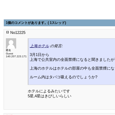
1個のコメントがあります。( 1スレッド)
No12225
上海ホテル
の発言:
匿名
Guest
3月1日から
140.207.223.171
上海で公共室内の全面禁煙になると聞きましたが
上海のホテルはホテルの部屋の中も全面禁煙にな
ルーム内はタバコ吸えるのでしょうか?
ホテルによるみたいです
5星,4星はきびしいらしい