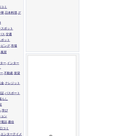
口コミ
中華,日本料理,グ
跡
ースポット
バス,交通
スポット
ッピング,市場
,風習
ター,インター
ト
ー,不動産,賃貸
送金,クレジット
留証,パスポート
,暮らし
院
ル,学び
ション
帯電話,通信
校口コミ
,エンターテイメ