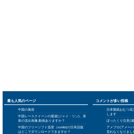
最も人気のページ
コメントが多い投稿
中国の風俗
日本製紙おむつ花
します
中国レースクイーンの翟凌(ジャイ・リン)、兽
兽の流出画像,動画ありますか？
ぼったくり注意(浦
中国のフリーソフト迅雷（xunlei)の日本語版
アメブロ(アメー
はどこでダウンロードできますか？
見れなくなりまし