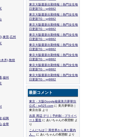
東京大阪最新出勤情報｜熱門女生每
区
日更新TG：yy9882
東京大阪最新出勤情報｜熱門女生每
日更新TG：yy9882
台
東京大阪最新出勤情報｜熱門女生每
日更新TG：yy9882
東京大阪最新出勤情報｜熱門女生每
),東莞,広州
日更新TG：yy9882
区
東京大阪最新出勤情報｜熱門女生每
日更新TG：yy9882
東京大阪最新出勤情報｜熱門女生每
日更新TG：yy9882
木齐),敦煌
東京大阪最新出勤情報｜熱門女生每
日更新TG：yy9882
東京大阪最新出勤情報｜熱門女生每
通,揚州
日更新TG：yy9882
庄
最新コメント
東京・大阪Google檢索美月夢華坊
公式：tg525.com
に 美月夢華坊｜
封
東京出張 より
吉原 周辺 デリ｜予約制・プライベ
波,紹興
ート重視
に あいちゃんの夜戀館 よ
山,金華
り
こんにちは♡ 異世界から来た案内
人、
に あいちゃんの夜戀館 より