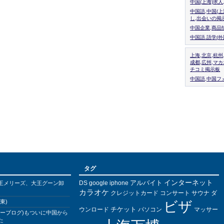
中国(上海)求
中国語,中国(
し,出会いの掲
中国企業,商品
中国語.語学(
上海,北京,杭州
成都,広州,マ
チコミ掲示板
中国語,中国フォ
タグ
インターネット
アルバイト
DS
王メリーズ、大王グーン卸
google
iphone
カラオケ
クレジットカード
コンサート
サウナ
ダ
東)
ビザ
チケット
ウンロード
パソコン
マッサー
バーブログ)もついに中国から
た