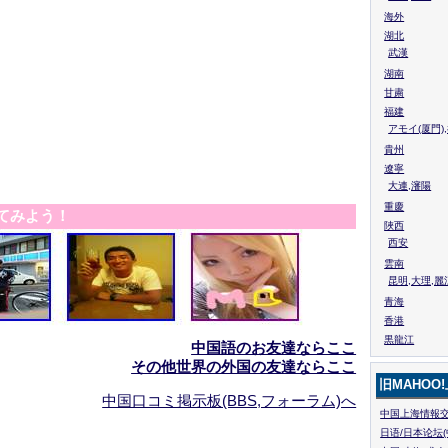
海外
湖北
武漢
湖南
甘粛
福建
アモイ(厦門)
貴州
遼寧
大連,瀋陽
重慶
てみよう！
陜西
西安
雲南
昆明,大理,麗
青海
香港
黒龍江
中国語のお友達ならここ
その他世界の外国の友達ならここ
旧MAHOO
中国口コミ掲示板(BBS,フォーラム)へ
中国上海情報交
日语/日本论坛(