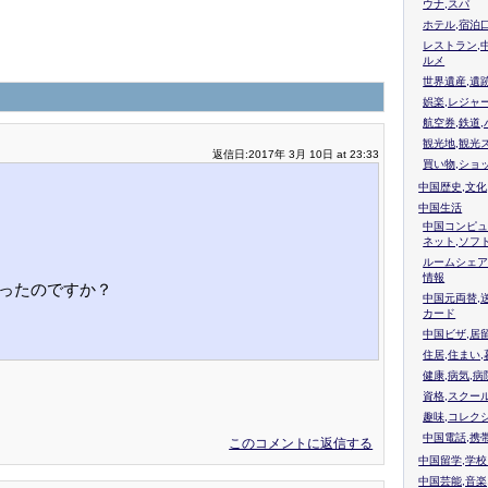
ウナ,スパ
ホテル,宿泊
レストラン,
ルメ
世界遺産,遺
娯楽,レジャ
航空券,鉄道,
観光地,観光
返信日:2017年 3月 10日 at 23:33
買い物,ショ
中国歴史,文化
中国生活
中国コンピュ
ネット,ソフ
ルームシェア
情報
ったのですか？
中国元両替,
カード
中国ビザ,居
住居,住まい
健康,病気,病
資格,スクー
趣味,コレク
中国電話,携
このコメントに返信する
中国留学,学
中国芸能,音楽