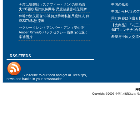
今度は鄧麗欣（ステフィー・タン)の動画流
中国の風俗
失?邓丽欣照片疯传网络 尺度超越张柏芝阿娇
中国からFC２の
薛璐の流失画像:非诚勿扰薛璐私拍尺度惊人 薛
同じ内容は何度も
璐237M私照流出
【売商品】「花王
セクシータレントアンバー・アン（安心亜）
40FTコンテナ1台
Amber XinyaのIバックセクシー画像:安心亚 c
希望与中国人交流
字裤图片
RSS FEEDS
Subscribe to
our feed
and get all Tech tips,
news and hacks in your newsreader.
円
| Copyright ©2009
中国[上海]口コミ掲