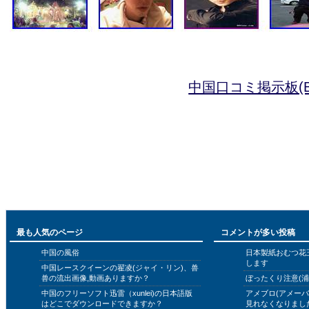
中国口コミ掲示板(B
最も人気のページ
コメントが多い投稿
中国の風俗
日本製紙おむつ花
します
中国レースクイーンの翟凌(ジャイ・リン)、兽
兽の流出画像,動画ありますか？
ぼったくり注意(浦
中国のフリーソフト迅雷（xunlei)の日本語版
アメブロ(アメー
はどこでダウンロードできますか？
見れなくなりまし