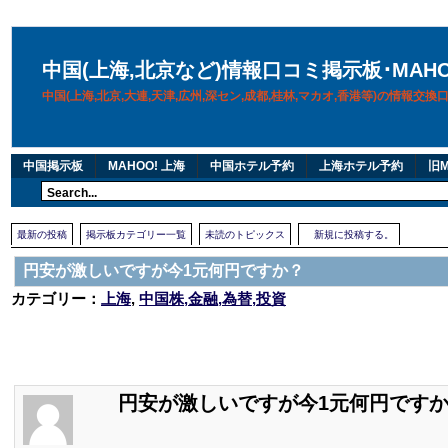
中国(上海,北京など)情報口コミ掲示板･MAH
中国(上海,北京,大連,天津,広州,深セン,成都,桂林,マカオ,香港等)の情報交
中国掲示板
MAHOO! 上海
中国ホテル予約
上海ホテル予約
旧M
最新の投稿
掲示板カテゴリー一覧
未読のトピックス
新規に投稿する。
円安が激しいですが今1元何円ですか？
カテゴリー：
上海
,
中国株,金融,為替,投資
円安が激しいですが今1元何円です