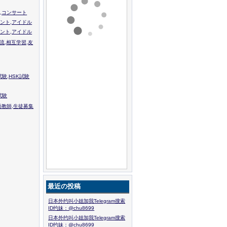
,コンサート
ント,アイドル
ント,アイドル
流,相互学習,友
験,HSK試験
試験
語教師,生徒募集
最近の投稿
日本外约叫小姐加我Telegram搜索
ID约妹：@chu8699
日本外约叫小姐加我Telegram搜索
ID约妹：@chu8699