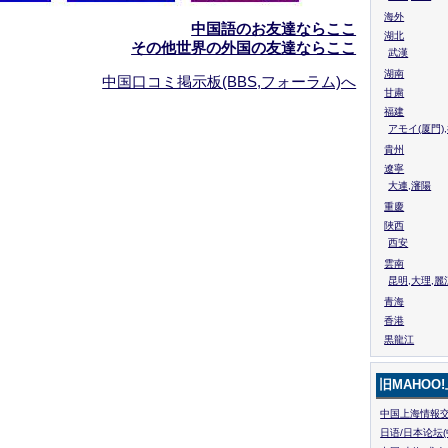
海外
中国語のお友達ならここ
湖北
その他世界の外国の友達ならここ
武漢
湖南
中国口コミ掲示板(BBS,フォーラム)へ
甘粛
福建
アモイ(厦門)
貴州
遼寧
大連,瀋陽
重慶
陜西
西安
雲南
昆明,大理,麗
青海
香港
黒龍江
旧MAHOO
中国上海情報交
日语/日本论坛(