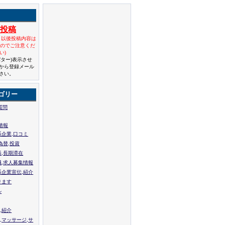
規投稿
と以後投稿内容は
んのでご注意くだ
い)
バター)表示させ
から登録メール
さい。
ゴリー
質問
情報
系企業,口コミ
為替,投資
張,長期滞在
職,求人募集情報
系企業宣伝,紹介
ります
ル
,紹介
,マッサージ,サ