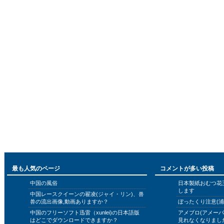
最も人気のページ
コメントが多い投稿
中国の風俗
日本製紙おむつ花
します
中国レースクイーンの翟凌(ジャイ・リン)、兽
兽の流出画像,動画ありますか？
ぼったくり注意(浦
中国のフリーソフト迅雷（xunlei)の日本語版
アメブロ(アメー
はどこでダウンロードできますか？
見れなくなりまし