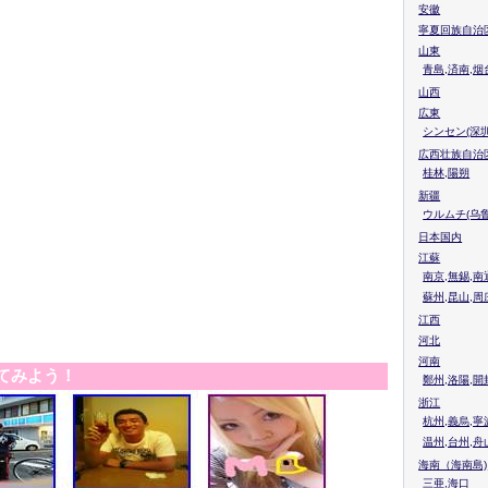
安徽
寧夏回族自治
山東
青島,済南,烟
山西
広東
シンセン(深圳
広西壮族自治
桂林,陽朔
新疆
ウルムチ(乌鲁
日本国内
江蘇
南京,無錫,南
蘇州,昆山,周
江西
河北
河南
てみよう！
鄭州,洛陽,開
浙江
杭州,義烏,寧
温州,台州,舟
海南（海南島)
三亜,海口