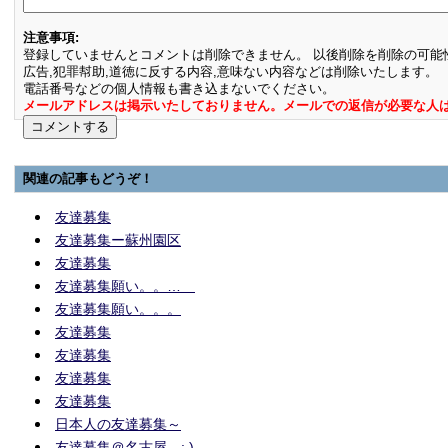
注意事項:
登録していませんとコメントは削除できません。 以後削除を削除の可能
広告,犯罪幇助,道徳に反する内容,意味ない内容などは削除いたします。
電話番号などの個人情報も書き込まないでください。
メールアドレスは掲示いたしておりません。メールでの返信が必要な人
関連の記事もどうぞ！
友達募集
友達募集ー蘇州園区
友達募集
友達募集願い。。…
友達募集願い。。。
友達募集
友達募集
友達募集
友達募集
日本人の友達募集～
友達募集＠名古屋 : )