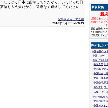
！せっかく日本に留学してきたから、いろいろな日
英語も大丈夫だから、遠慮なく連絡してください～
新規投稿
新
(登録されない
記事を引用して返信
削除できませ
2016年 6月 7日 at 00:43
さ
登録後画像(ア
たい場合は
ここ
で設定してくだ
掲示板カテ
中国情報交換,
中国ニュース
中国ビジネス
中国企業,日
中国株,金融,
中国駐在,出
中国仕事,転
中国企業,日
商品求む,売
法律,トラブ
中国旅行,観光
中国お店宣伝
中国カラオケ