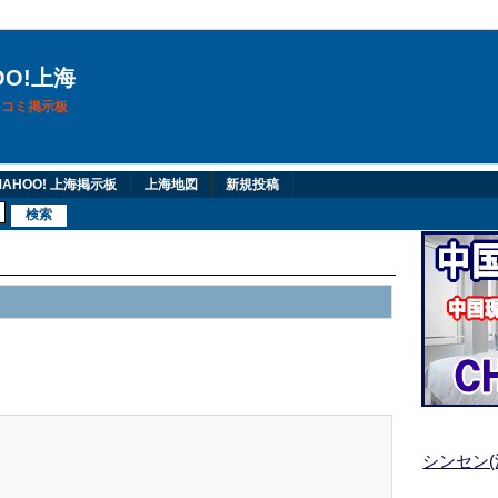
OO!上海
換口コミ掲示板
AHOO! 上海掲示板
上海地図
新規投稿
シンセン