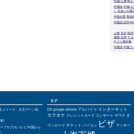
中国(上海)求
中国語,中国(
し,出会いの掲
中国企業,商品
中国語.語学(
上海,北京,杭州
成都,広州,マ
チコミ掲示板
中国語,中国フォ
タグ
インターネット
アルバイト
DS
王メリーズ、大王グーン卸
google
iphone
カラオケ
クレジットカード
コンサート
サウナ
ダ
東)
ビザ
チケット
ウンロード
パソコン
マッサー
バーブログ)もついに中国から
た