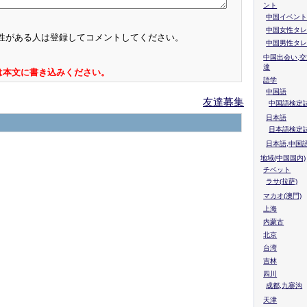
ント
中国イベント
中国女性タレ
性がある人は登録してコメントしてください。
中国男性タレ
中国出会い,交
達
は本文に書き込みください。
語学
中国語
友達募集
中国語検定試
日本語
日本語検定
日本語,中国
地域(中国国内)
チベット
ラサ(拉萨)
マカオ(澳門)
上海
内蒙古
北京
台湾
吉林
四川
成都,九寨沟
天津