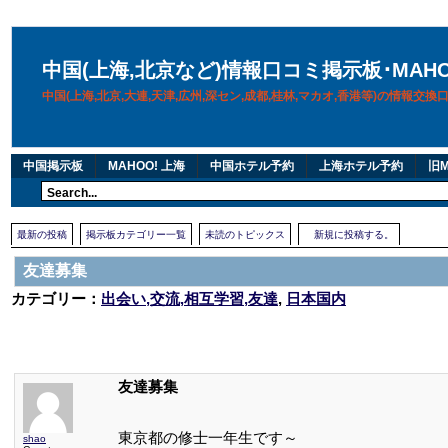
中国(上海,北京など)情報口コミ掲示板･MAH
中国(上海,北京,大連,天津,広州,深セン,成都,桂林,マカオ,香港等)の情報交
中国掲示板
MAHOO! 上海
中国ホテル予約
上海ホテル予約
旧M
最新の投稿
掲示板カテゴリー一覧
未読のトピックス
新規に投稿する。
友達募集
カテゴリー：
出会い,交流,相互学習,友達
,
日本国内
友達募集
東京都の修士一年生です～
shao