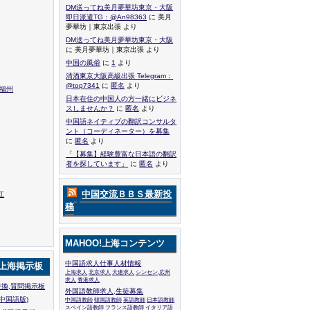
DM送ってね美月夢華坊東京・大阪
即日派遣TG：@An98363
に 美月
夢華坊｜東京出張 より
DM送ってね美月夢華坊東京・大阪
に 美月夢華坊｜東京出張 より
中国の風俗
に
1
より
清酒東京大阪高級出張 Telegram：
@top7341
に
匿名
より
,福州
日本在住の中国人の方一緒にビジネ
スしませんか？
に
匿名
より
中国語ネイティブの翻訳コンサルタ
ント（コーディネーター）を募集
に
匿名
より
「【募集】経験豊富な日本語の翻訳
者を探しています」
に
匿名
より
中国交流ＢＢＳ最新投
江
稿
MAHOO!上海コンテンツ
中国語求人仕事人材情報
!上海掲示板
上海求人
北京求人
大連求人
シンセン,広州
求人
香港求人
換,質問掲示板
外国語教師求人,生徒募集
中国語版)
中国語教師
韓国語教師
英語教師
日本語教師
スペイン語教師
フランス語教師
イタリア語