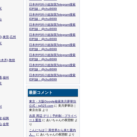
日本外约叫小姐加我Telegram搜索
区
ID约妹：@chu8699
日本外约叫小姐加我Telegram搜索
ID约妹：@chu8699
台
日本外约叫小姐加我Telegram搜索
ID约妹：@chu8699
日本外约叫小姐加我Telegram搜索
),東莞,広州
ID约妹：@chu8699
区
日本外约叫小姐加我Telegram搜索
ID约妹：@chu8699
日本外约叫小姐加我Telegram搜索
ID约妹：@chu8699
木齐),敦煌
日本外约叫小姐加我Telegram搜索
ID约妹：@chu8699
日本外约叫小姐加我Telegram搜索
通,揚州
ID约妹：@chu8699
庄
最新コメント
東京・大阪Google檢索美月夢華坊
公式：tg525.com
に 美月夢華坊｜
封
東京出張 より
吉原 周辺 デリ｜予約制・プライベ
波,紹興
ート重視
に あいちゃんの夜戀館 よ
山,金華
り
こんにちは♡ 異世界から来た案内
人、
に あいちゃんの夜戀館 より