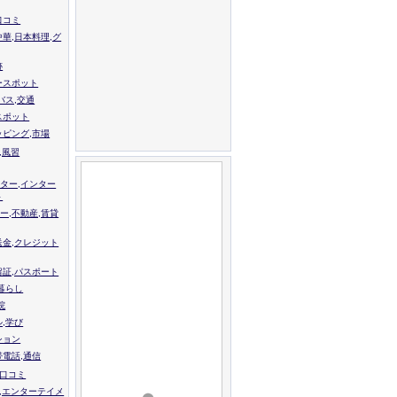
口コミ
中華,日本料理,グ
跡
ースポット
バス,交通
スポット
ッピング,市場
,風習
ター,インター
ト
ー,不動産,賃貸
送金,クレジット
留証,パスポート
,暮らし
院
ル,学び
ション
帯電話,通信
校口コミ
,エンターテイメ