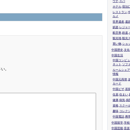
ウナ,スパ
ホテル,宿泊
レストラン,
ルメ
世界遺産,遺
娯楽,レジャ
航空券,鉄道,
観光地,観光
買い物,ショ
中国歴史,文化
中国生活
中国コンピュ
ネット,ソフ
さい。
ルームシェア
情報
中国元両替,
カード
中国ビザ,居
住居,住まい
健康,病気,病
資格,スクー
趣味,コレク
中国電話,携
中国留学,学
中国芸能,音楽