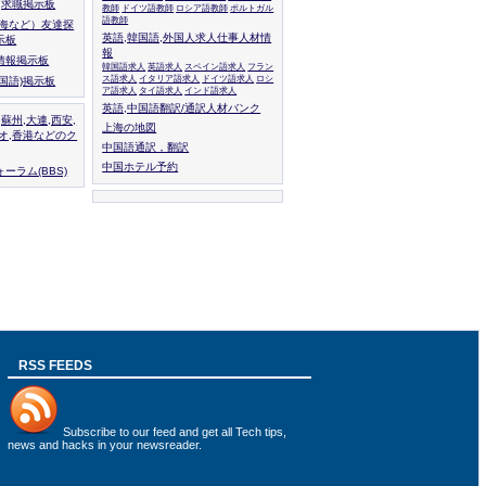
人,求職掲示板
教師
ドイツ語教師
ロシア語教師
ポルトガル
語教師
上海など）友達探
英語,韓国語,外国人求人仕事人材情
示板
報
情報掲示板
韓国語求人
英語求人
スペイン語求人
フラン
ス語求人
イタリア語求人
ドイツ語求人
ロシ
外国語)掲示板
ア語求人
タイ語求人
インド語求人
英語,中国語翻訳/通訳人材バンク
,蘇州,大連,西安,
上海の地図
カオ,香港などのク
中国語通訳，翻訳
中国ホテル予約
ーラム(BBS)
RSS FEEDS
Subscribe to
our feed
and get all Tech tips,
news and hacks in your newsreader.