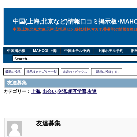
中国(上海,北京など)情報口コミ掲示板･MAH
中国(上海,北京,大連,天津,広州,深セン,成都,桂林,マカオ,香港等)の情報交
中国掲示板
MAHOO! 上海
中国ホテル予約
上海ホテル予約
旧M
最新の投稿
掲示板カテゴリー一覧
未読のトピックス
新規に投稿する。
友達募集
カテゴリー：
上海
,
出会い,交流,相互学習,友達
友達募集