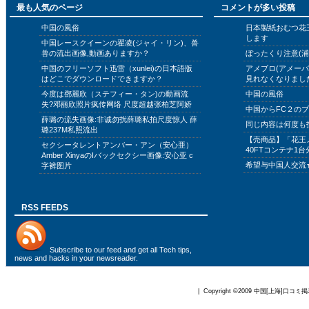
最も人気のページ
コメントが多い投稿
中国の風俗
日本製紙おむつ花
します
中国レースクイーンの翟凌(ジャイ・リン)、兽
兽の流出画像,動画ありますか？
ぼったくり注意(浦
中国のフリーソフト迅雷（xunlei)の日本語版
アメブロ(アメー
はどこでダウンロードできますか？
見れなくなりまし
今度は鄧麗欣（ステフィー・タン)の動画流
中国の風俗
失?邓丽欣照片疯传网络 尺度超越张柏芝阿娇
中国からFC２の
薛璐の流失画像:非诚勿扰薛璐私拍尺度惊人 薛
同じ内容は何度も
璐237M私照流出
【売商品】「花王
セクシータレントアンバー・アン（安心亜）
40FTコンテナ1台
Amber XinyaのIバックセクシー画像:安心亚 c
希望与中国人交流
字裤图片
RSS FEEDS
Subscribe to
our feed
and get all Tech tips,
news and hacks in your newsreader.
| Copyright ©2009
中国[上海]口コミ掲