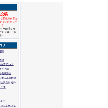
規投稿
と以後投稿内容は
んのでご注意くだ
い)
バター)表示させ
から登録メール
さい。
ゴリー
質問
情報
系企業,口コミ
為替,投資
張,長期滞在
職,求人募集情報
系企業宣伝,紹介
ります
ル
,紹介
,マッサージ,サ