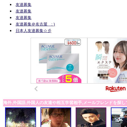
友達募集
友達募集
友達募集
友達募集＠名古屋 : )
日本人友達募集☆彡
海外,外国語,外国人の友達や相互学習相手,メールフレンドを探し