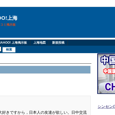
OO!上海
換口コミ掲示板
AHOO! 上海掲示板
上海地図
新規投稿
シンセン
本語大好きですから，日本人の友達が欲しい。日中交流