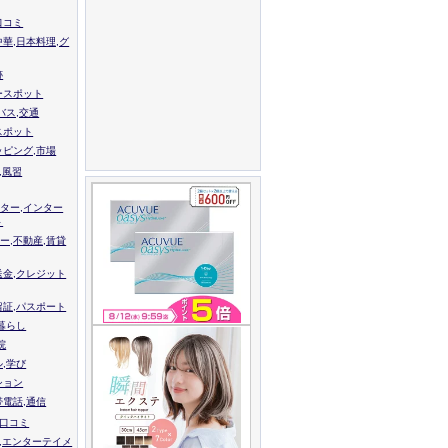
口コミ
中華,日本料理,グ
跡
ースポット
バス,交通
スポット
ッピング,市場
,風習
ター,インター
ト
ー,不動産,賃貸
送金,クレジット
留証,パスポート
,暮らし
院
ル,学び
ション
帯電話,通信
校口コミ
,エンターテイメ