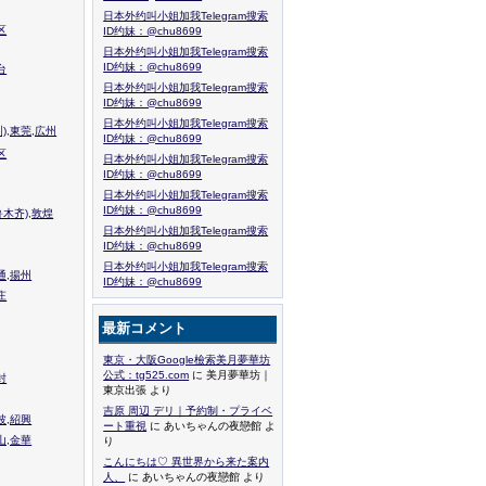
日本外约叫小姐加我Telegram搜索
区
ID约妹：@chu8699
日本外约叫小姐加我Telegram搜索
ID约妹：@chu8699
台
日本外约叫小姐加我Telegram搜索
ID约妹：@chu8699
日本外约叫小姐加我Telegram搜索
),東莞,広州
ID约妹：@chu8699
区
日本外约叫小姐加我Telegram搜索
ID约妹：@chu8699
日本外约叫小姐加我Telegram搜索
ID约妹：@chu8699
木齐),敦煌
日本外约叫小姐加我Telegram搜索
ID约妹：@chu8699
日本外约叫小姐加我Telegram搜索
通,揚州
ID约妹：@chu8699
庄
最新コメント
東京・大阪Google檢索美月夢華坊
公式：tg525.com
に 美月夢華坊｜
封
東京出張 より
吉原 周辺 デリ｜予約制・プライベ
波,紹興
ート重視
に あいちゃんの夜戀館 よ
山,金華
り
こんにちは♡ 異世界から来た案内
人、
に あいちゃんの夜戀館 より