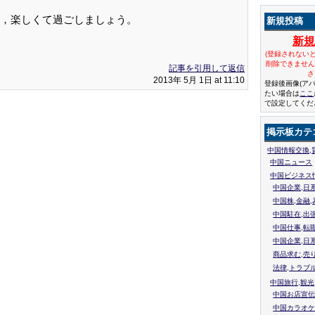
，楽しくて過ごしましょう。
新規投稿
新
(登録されない
削除できませ
記事を引用して返信
さ
2013年 5月 1日 at 11:10
登録後画像(ア
たい場合は
ここ
で設定してくだ
掲示板カテ
中国情報交換,
中国ニュース
中国ビジネス
中国企業,日
中国株,金融,
中国駐在,出
中国仕事,転
中国企業,日
商品求む,売
法律,トラブ
中国旅行,観光
中国お店宣伝
中国カラオケ