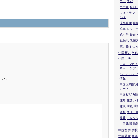
ウナ,スパ
ホテル,宿泊
レストラン,
ルメ
世界遺産,遺
娯楽,レジャ
航空券,鉄道,
観光地,観光
買い物,ショ
中国歴史,文化
中国生活
中国コンピュ
ネット,ソフ
ルームシェア
さい。
情報
中国元両替,
カード
中国ビザ,居
住居,住まい
健康,病気,病
資格,スクー
趣味,コレク
中国電話,携
中国留学,学
中国芸能,音楽