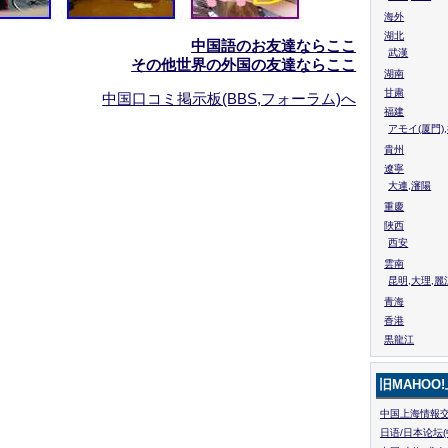
海外
湖北
中国語のお友達ならここ
武漢
その他世界の外国の友達ならここ
湖南
甘粛
中国口コミ掲示板(BBS,フォーラム)へ
福建
アモイ(厦門)
貴州
遼寧
大連,瀋陽
重慶
陜西
西安
雲南
昆明,大理,麗
青海
香港
黒龍江
旧MAHOO
中国上海情報交
日语/日本论坛(