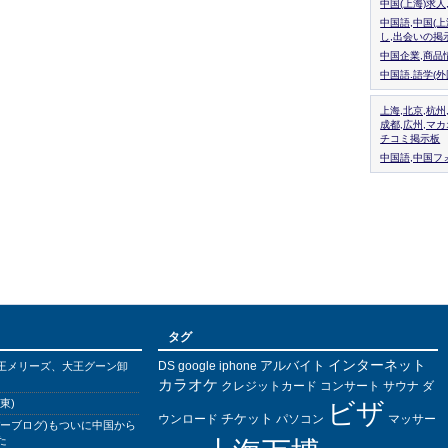
中国(上海)求
中国語,中国(
し,出会いの掲
中国企業,商品
中国語.語学(
上海,北京,杭州
成都,広州,マ
チコミ掲示板
中国語,中国フォ
タグ
インターネット
アルバイト
DS
王メリーズ、大王グーン卸
google
iphone
カラオケ
クレジットカード
コンサート
サウナ
ダ
東)
ビザ
チケット
ウンロード
パソコン
マッサー
バーブログ)もついに中国から
た