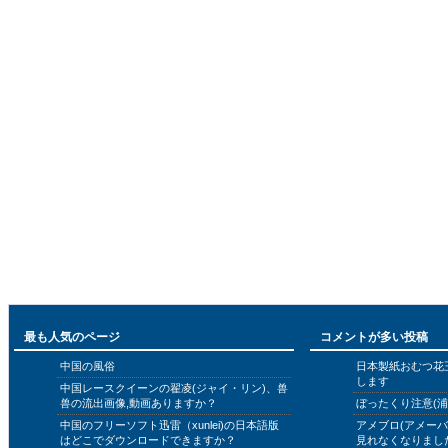
最も人気のページ
コメントが多い投稿
中国の風俗
日本製紙おむつ花
します
中国レースクイーンの翟凌(ジャイ・リン)、兽
兽の流出画像,動画ありますか？
ぼったくり注意(浦
中国のフリーソフト迅雷（xunlei)の日本語版
アメブロ(アメー
はどこでダウンロードできますか？
見れなくなりまし