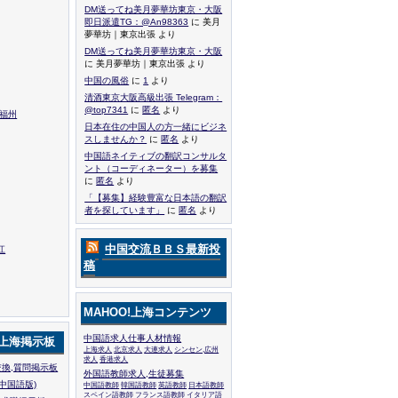
DM送ってね美月夢華坊東京・大阪
即日派遣TG：@An98363
に 美月
夢華坊｜東京出張 より
DM送ってね美月夢華坊東京・大阪
に 美月夢華坊｜東京出張 より
中国の風俗
に
1
より
清酒東京大阪高級出張 Telegram：
@top7341
に
匿名
より
,福州
日本在住の中国人の方一緒にビジネ
スしませんか？
に
匿名
より
中国語ネイティブの翻訳コンサルタ
ント（コーディネーター）を募集
に
匿名
より
「【募集】経験豊富な日本語の翻訳
者を探しています」
に
匿名
より
中国交流ＢＢＳ最新投
江
稿
MAHOO!上海コンテンツ
中国語求人仕事人材情報
!上海掲示板
上海求人
北京求人
大連求人
シンセン,広州
求人
香港求人
換,質問掲示板
外国語教師求人,生徒募集
中国語版)
中国語教師
韓国語教師
英語教師
日本語教師
スペイン語教師
フランス語教師
イタリア語