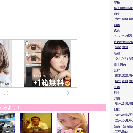
安徽
寧夏回族自治
山東
青島,済南,烟
山西
広東
シンセン(深圳
広西壮族自治
桂林,陽朔
新疆
ウルムチ(乌鲁
日本国内
江蘇
南京,無錫,南
蘇州,昆山,周
江西
河北
河南
鄭州,洛陽,開
てみよう！
浙江
杭州,義烏,寧
温州,台州,舟
海南（海南島)
三亜,海口