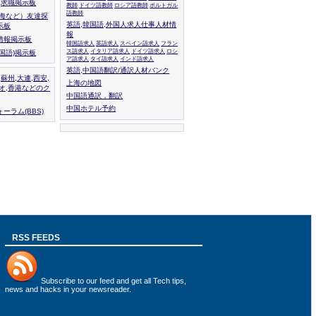
人,求職掲示板
教師
ドイツ語教師
ロシア語教師
ポルトガル
語教師
上海など）友達探
英語,韓国語,外国人求人仕事人材情
示板
報
情報掲示板
韓国語求人
英語求人
スペイン語求人
フラン
ス語求人
イタリア語求人
ドイツ語求人
ロシ
外国語)掲示板
ア語求人
タイ語求人
インド語求人
英語,中国語翻訳/通訳人材バンク
,蘇州,大連,西安,
上海の地図
カオ,香港などのク
中国語通訳，翻訳
中国ホテル予約
ーラム(BBS)
RSS FEEDS
Subscribe to
our feed
and get all Tech tips,
news and hacks in your newsreader.