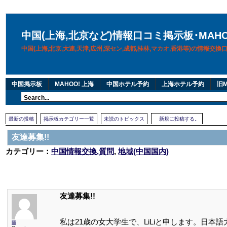
中国(上海,北京など)情報口コミ掲示板･MAH
中国(上海,北京,大連,天津,広州,深セン,成都,桂林,マカオ,香港等)の情報交
中国掲示板
MAHOO! 上海
中国ホテル予約
上海ホテル予約
旧M
最新の投稿
掲示板カテゴリー一覧
未読のトピックス
新規に投稿する。
友達募集!!
カテゴリー：
中国情報交換,質問
,
地域(中国国内)
友達募集!!
私は21歳の女大学生で、LiLiと申します。日
lili