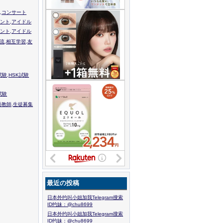
,コンサート
ント,アイドル
ント,アイドル
流,相互学習,友
験,HSK試験
試験
語教師,生徒募集
最近の投稿
日本外约叫小姐加我Telegram搜索
ID约妹：@chu8699
日本外约叫小姐加我Telegram搜索
ID约妹：@chu8699