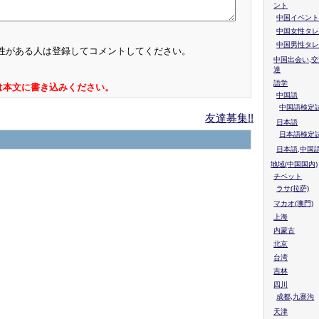
ント
中国イベント
中国女性タレ
中国男性タレ
性がある人は登録してコメントしてください。
中国出会い,交
達
語学
は本文に書き込みください。
中国語
中国語検定試
友達募集!!
日本語
日本語検定
日本語,中国
地域(中国国内)
チベット
ラサ(拉萨)
マカオ(澳門)
上海
内蒙古
北京
台湾
吉林
四川
成都,九寨沟
天津