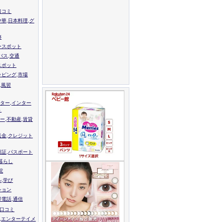
口コミ
中華,日本料理,グ
跡
ースポット
バス,交通
スポット
ッピング,市場
,風習
ター,インター
ト
ー,不動産,賃貸
送金,クレジット
留証,パスポート
,暮らし
院
ル,学び
ション
帯電話,通信
校口コミ
,エンターテイメ