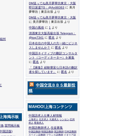
DM送ってね美月夢華坊東京・大阪
即日派遣TG：@An98363
に 美月
夢華坊｜東京出張 より
DM送ってね美月夢華坊東京・大阪
に 美月夢華坊｜東京出張 より
中国の風俗
に
1
より
清酒東京大阪高級出張 Telegram：
@top7341
に
匿名
より
,福州
日本在住の中国人の方一緒にビジネ
スしませんか？
に
匿名
より
中国語ネイティブの翻訳コンサルタ
ント（コーディネーター）を募集
に
匿名
より
「【募集】経験豊富な日本語の翻訳
者を探しています」
に
匿名
より
中国交流ＢＢＳ最新投
江
稿
MAHOO!上海コンテンツ
中国語求人仕事人材情報
!上海掲示板
上海求人
北京求人
大連求人
シンセン,広州
求人
香港求人
換,質問掲示板
外国語教師求人,生徒募集
中国語版)
中国語教師
韓国語教師
英語教師
日本語教師
スペイン語教師
フランス語教師
イタリア語