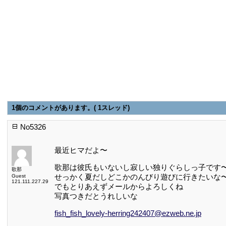
1個のコメントがあります。( 1スレッド)
No5326
最近ヒマだよ〜
歌那は彼氏もいないし寂しい独りぐらしっ子です
歌那
せっかく夏だしどこかのんびり遊びに行きたいな
Guest
121.111.227.29
でもとりあえずメールからよろしくね
写真つきだとうれしいな
fish_fish_lovely-herring242407@ezweb.ne.jp