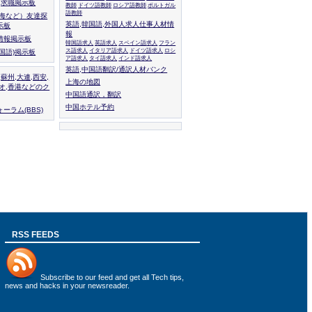
人,求職掲示板
教師
ドイツ語教師
ロシア語教師
ポルトガル
語教師
上海など）友達探
英語,韓国語,外国人求人仕事人材情
示板
報
情報掲示板
韓国語求人
英語求人
スペイン語求人
フラン
ス語求人
イタリア語求人
ドイツ語求人
ロシ
外国語)掲示板
ア語求人
タイ語求人
インド語求人
英語,中国語翻訳/通訳人材バンク
,蘇州,大連,西安,
上海の地図
カオ,香港などのク
中国語通訳，翻訳
中国ホテル予約
ーラム(BBS)
RSS FEEDS
Subscribe to
our feed
and get all Tech tips,
news and hacks in your newsreader.