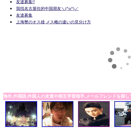
友達募集!!
我找名古屋住的中国朋友＼(^o^)／
友達募集
上海蟹のオス雄,メス雌の違いの見分け方
海外,外国語,外国人の友達や相互学習相手,メールフレンドを探し