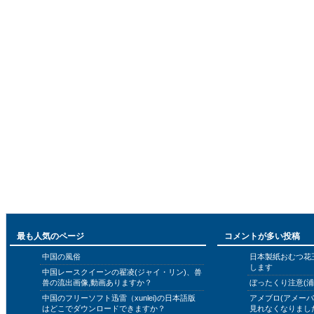
最も人気のページ
コメントが多い投稿
中国の風俗
日本製紙おむつ花
します
中国レースクイーンの翟凌(ジャイ・リン)、兽
兽の流出画像,動画ありますか？
ぼったくり注意(浦
中国のフリーソフト迅雷（xunlei)の日本語版
アメブロ(アメー
はどこでダウンロードできますか？
見れなくなりまし