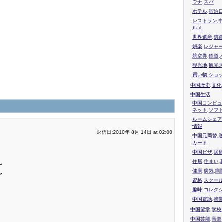
ウナ,スパ
ホテル,宿泊
レストラン,
ルメ
世界遺産,遺
娯楽,レジャ
航空券,鉄道,
観光地,観光
買い物,ショ
中国歴史,文化
中国生活
中国コンピュ
ネット,ソフ
ルームシェア
情報
返信日:2010年 8月 14日 at 02:00
中国元両替,
カード
中国ビザ,居
住居,住まい
〜
健康,病気,病
〜
資格,スクー
趣味,コレク
中国電話,携
中国留学,学
中国芸能,音楽