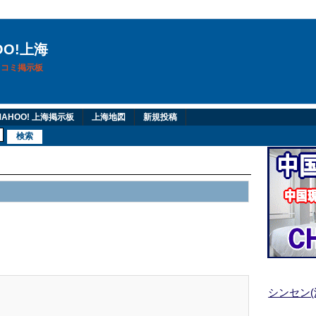
OO!上海
換口コミ掲示板
AHOO! 上海掲示板
上海地図
新規投稿
シンセン