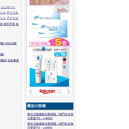
,コンサート
ント,アイドル
ント,アイドル
流,相互学習,友
験,HSK試験
試験
語教師,生徒募集
最近の投稿
東京大阪最新出勤情報｜熱門女生每
日更新TG：yy9882
東京大阪最新出勤情報｜熱門女生每
日更新TG：yy9882