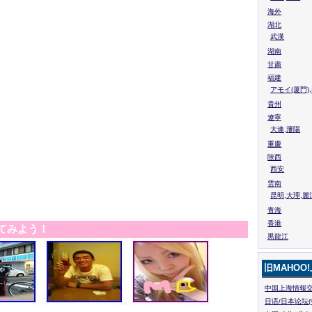
海外
湖北
武漢
湖南
甘粛
福建
アモイ(厦門)
貴州
遼寧
大連,瀋陽
重慶
陜西
西安
雲南
昆明,大理,麗
青海
香港
てみよう！
黒龍江
旧MAHOO
中国上海情報交
日语/日本论坛(