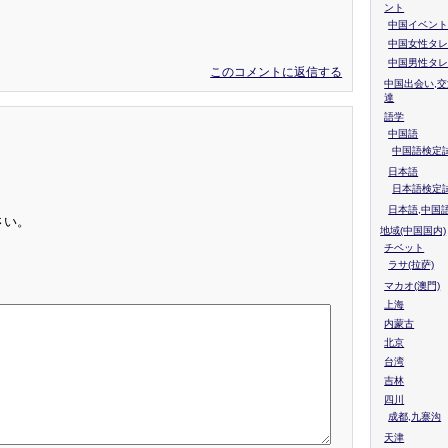
ント
中国イベント
中国女性タレ
中国男性タレ
このコメントに返信する
中国出会い,交
達
語学
中国語
中国語検定試
日本語
日本語検定
日本語,中国
さい。
地域(中国国内)
チベット
ラサ(拉萨)
マカオ(澳門)
上海
内蒙古
北京
台湾
吉林
四川
成都,九寨沟
天津