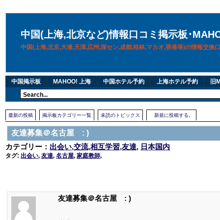
中国(上海,北京など)情報口コミ掲示板･MAH
中国(上海,北京,大連,天津,広州,深セン,成都,桂林,マカオ,香港等)の情報交
中国掲示板
MAHOO! 上海
中国ホテル予約
上海ホテル予約
旧M
最新の投稿
掲示板カテゴリー一覧
未読のトピックス
新規に投稿する。
友達募集＠名古屋 : )
カテゴリー：
出会い,交流,相互学習,友達
,
日本国内
タグ:
出会い
,
友達
,
名古屋
,
家庭教師
,
友達募集＠名古屋 : )