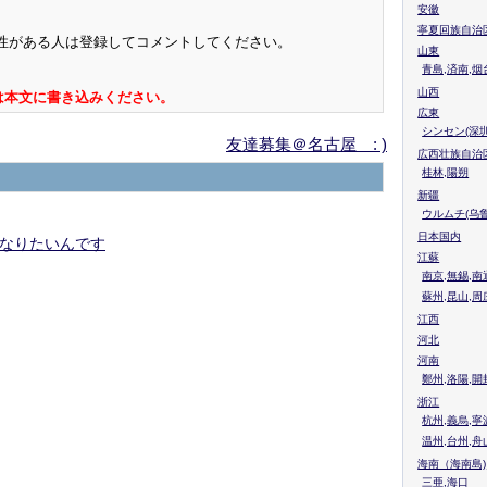
安徽
寧夏回族自治
性がある人は登録してコメントしてください。
山東
青島,済南,烟
山西
は本文に書き込みください。
広東
シンセン(深圳
友達募集＠名古屋 : )
広西壮族自治
桂林,陽朔
新疆
ウルムチ(乌鲁
日本国内
なりたいんです
江蘇
南京,無錫,南
蘇州,昆山,周
江西
河北
河南
鄭州,洛陽,開
浙江
杭州,義烏,寧
温州,台州,舟
海南（海南島)
三亜,海口