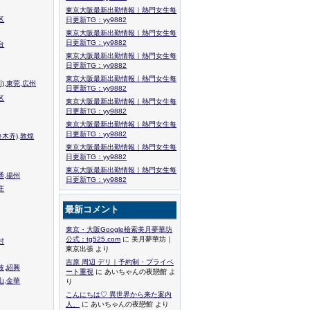
東京大阪最新出勤情報｜熱門女生每
区
日更新TG：yy9882
東京大阪最新出勤情報｜熱門女生每
日更新TG：yy9882
台
東京大阪最新出勤情報｜熱門女生每
日更新TG：yy9882
東京大阪最新出勤情報｜熱門女生每
),東莞,広州
日更新TG：yy9882
区
東京大阪最新出勤情報｜熱門女生每
日更新TG：yy9882
東京大阪最新出勤情報｜熱門女生每
日更新TG：yy9882
木齐),敦煌
東京大阪最新出勤情報｜熱門女生每
日更新TG：yy9882
東京大阪最新出勤情報｜熱門女生每
通,揚州
日更新TG：yy9882
庄
最新コメント
東京・大阪Google檢索美月夢華坊
公式：tg525.com
に 美月夢華坊｜
封
東京出張 より
吉原 周辺 デリ｜予約制・プライベ
波,紹興
ート重視
に あいちゃんの夜戀館 よ
山,金華
り
こんにちは♡ 異世界から来た案内
人、
に あいちゃんの夜戀館 より