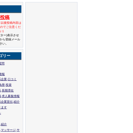
規投稿
と以後投稿内容は
んのでご注意くだ
い)
バター)表示させ
から登録メール
さい。
ゴリー
質問
情報
系企業,口コミ
為替,投資
張,長期滞在
職,求人募集情報
系企業宣伝,紹介
ります
ル
,紹介
,マッサージ,サ