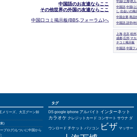
中国(上海)求
中国語のお友達ならここ
中国語,中国(
その他世界の外国の友達ならここ
し,出会いの掲
中国企業,商品
中国口コミ掲示板(BBS,フォーラム)へ
中国語.語学(
上海,北京,杭州
成都,広州,マ
チコミ掲示板
中国語,中国フォ
タグ
インターネット
アルバイト
DS
王メリーズ、大王グーン卸
google
iphone
カラオケ
クレジットカード
コンサート
サウナ
ダ
東)
ビザ
チケット
ウンロード
パソコン
マッサー
バーブログ)もついに中国から
た