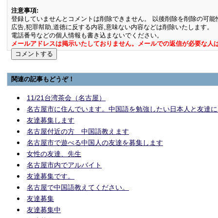
注意事項:
登録していませんとコメントは削除できません。 以後削除を削除の可能
広告,犯罪幇助,道徳に反する内容,意味ない内容などは削除いたします。
電話番号などの個人情報も書き込まないでください。
メールアドレスは掲示いたしておりません。メールでの返信が必要な人
関連の記事もどうぞ！
11/21台湾茶会（名古屋）
名古屋市に住んでいます。中国語を勉強したい日本人と友達に
友達募集します
名古屋付近の方 中国語教えます
名古屋市で遊べる中国人の友達を募集します
女性の友達、先生
名古屋市内でアルバイト
友達募集です。
名古屋で中国語教えてください。
友達募集
友達募集中