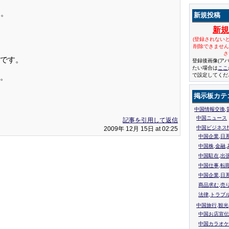
す。
新規投稿
新
(登録されない
削除できませ
さ
です。
登録後画像(ア
たい場合は
ここ
で設定してくだ
。
掲示板カテ
中国情報交換,
中国ニュース
記事を引用して返信
中国ビジネス
2009年 12月 15日 at 02:25
中国企業,日
中国株,金融,
中国駐在,出
中国仕事,転
中国企業,日
商品求む,売
法律,トラブ
中国旅行,観光
中国お店宣伝
中国カラオケ