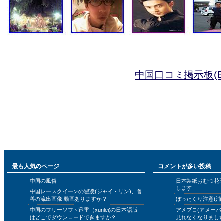
中国口コミ掲示板(B
最も人気のページ
コメントが多い投稿
中国の風俗
日本製紙おむつ花
します
中国レースクイーンの翟凌(ジャイ・リン)、兽
兽の流出画像,動画ありますか？
ぼったくり注意(浦
中国のフリーソフト迅雷（xunlei)の日本語版
アメブロ(アメー
はどこでダウンロードできますか？
見れなくなりまし