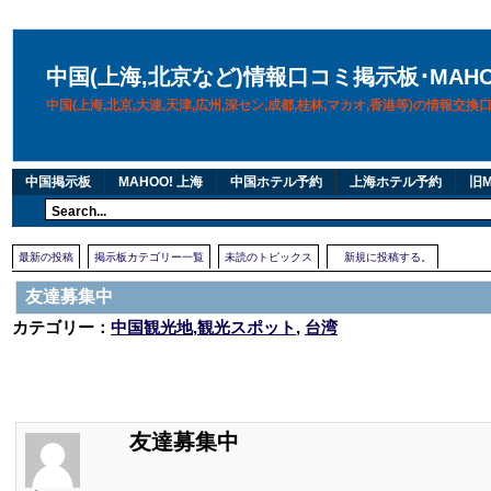
中国(上海,北京など)情報口コミ掲示板･MAH
中国(上海,北京,大連,天津,広州,深セン,成都,桂林,マカオ,香港等)の情報交
中国掲示板
MAHOO! 上海
中国ホテル予約
上海ホテル予約
旧M
最新の投稿
掲示板カテゴリー一覧
未読のトピックス
新規に投稿する。
友達募集中
カテゴリー：
中国観光地,観光スポット
,
台湾
友達募集中