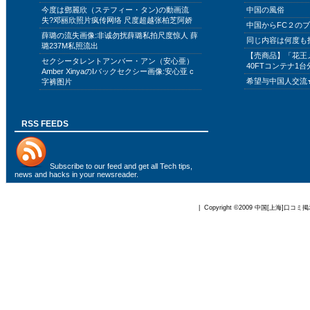
今度は鄧麗欣（ステフィー・タン)の動画流
中国の風俗
失?邓丽欣照片疯传网络 尺度超越张柏芝阿娇
中国からFC２の
薛璐の流失画像:非诚勿扰薛璐私拍尺度惊人 薛
同じ内容は何度も
璐237M私照流出
【売商品】「花王
セクシータレントアンバー・アン（安心亜）
40FTコンテナ1台
Amber XinyaのIバックセクシー画像:安心亚 c
希望与中国人交流
字裤图片
RSS FEEDS
Subscribe to
our feed
and get all Tech tips,
news and hacks in your newsreader.
| Copyright ©2009
中国[上海]口コミ掲