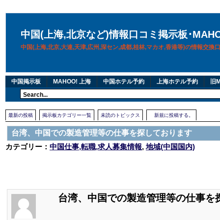
中国(上海,北京など)情報口コミ掲示板･MAH
中国(上海,北京,大連,天津,広州,深セン,成都,桂林,マカオ,香港等)の情報交
中国掲示板
MAHOO! 上海
中国ホテル予約
上海ホテル予約
旧M
最新の投稿
掲示板カテゴリー一覧
未読のトピックス
新規に投稿する。
台湾、中国での製造管理等の仕事を探しております
カテゴリー：
中国仕事,転職,求人募集情報
,
地域(中国国内)
台湾、中国での製造管理等の仕事を