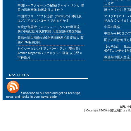
します
中国レースクイーンの翟凌(ジャイ・リン)、兽
兽の流出画像,動画ありますか？
ぼったくり注意(浦
中国のフリーソフト迅雷（xunlei)の日本語版
アメブロ(アメー
はどこでダウンロードできますか？
見れなくなりまし
今度は鄧麗欣（ステフィー・タン)の動画流
中国の風俗
失?邓丽欣照片疯传网络 尺度超越张柏芝阿娇
中国からFC２の
薛璐の流失画像:非诚勿扰薛璐私拍尺度惊人 薛
同じ内容は何度も
璐237M私照流出
【売商品】「花王
セクシータレントアンバー・アン（安心亜）
40FTコンテナ1台
Amber XinyaのIバックセクシー画像:安心亚 c
希望与中国人交流
字裤图片
RSS FEEDS
Subscribe to
our feed
and get all Tech tips,
news and hacks in your newsreader.
台湾、中
| Copyright ©2009
中国[上海]口コミ掲