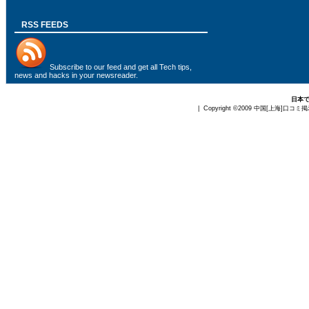
RSS FEEDS
Subscribe to
our feed
and get all Tech tips,
news and hacks in your newsreader.
日本
| Copyright ©2009
中国[上海]口コミ掲