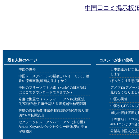
中国口コミ掲示板(B
最も人気のページ
コメントが多い投稿
中国の風俗
日本製紙おむつ花
します
中国レースクイーンの翟凌(ジャイ・リン)、兽
兽の流出画像,動画ありますか？
ぼったくり注意(浦
中国のフリーソフト迅雷（xunlei)の日本語版
アメブロ(アメー
はどこでダウンロードできますか？
見れなくなりまし
今度は鄧麗欣（ステフィー・タン)の動画流
中国の風俗
失?邓丽欣照片疯传网络 尺度超越张柏芝阿娇
中国からFC２の
薛璐の流失画像:非诚勿扰薛璐私拍尺度惊人 薛
同じ内容は何度も
璐237M私照流出
【売商品】「花王
セクシータレントアンバー・アン（安心亜）
40FTコンテナ1台
Amber XinyaのIバックセクシー画像:安心亚 c
希望与中国人交流
字裤图片