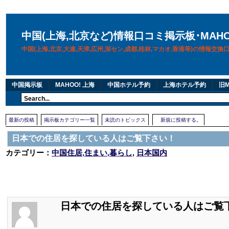
中国(上海,北京など)情報口コミ掲示板･MAH
中国(上海,北京,大連,天津,広州,深セン,成都,桂林,マカオ,香港等)の情報交
中国掲示板
MAHOO! 上海
中国ホテル予約
上海ホテル予約
旧M
最新の投稿
掲示板カテゴリー一覧
未読のトピックス
新規に投稿する。
日本での住居を探している人はご覧下さい！
カテゴリー：
中国住居,住まい,暮らし
,
日本国内
日本での住居を探している人はご覧