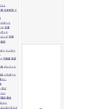
口コミ
中華,日本料理,グ
跡
ースポット
バス,交通
スポット
ッピング,市場
,風習
ター,インター
ト
ー,不動産,賃貸
送金,クレジット
留証,パスポート
,暮らし
院
ル,学び
ション
帯電話,通信
校口コミ
,エンターテイメ