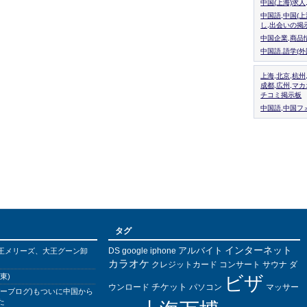
中国(上海)求
中国語,中国(
し,出会いの掲
中国企業,商品
中国語.語学(
上海,北京,杭州
成都,広州,マ
チコミ掲示板
中国語,中国フォ
タグ
インターネット
アルバイト
DS
王メリーズ、大王グーン卸
google
iphone
カラオケ
クレジットカード
コンサート
サウナ
ダ
東)
ビザ
チケット
ウンロード
パソコン
マッサー
バーブログ)もついに中国から
た