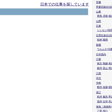
安徽
日本での仕事を探しています
寧夏回族自治
山東
青島,済南,烟
山西
広東
シンセン(深圳
広西壮族自治
桂林,陽朔
新疆
ウルムチ(乌鲁
日本国内
江蘇
南京,無錫,南
蘇州,昆山,周
江西
河北
河南
鄭州,洛陽,開
浙江
杭州,義烏,寧
温州,台州,舟
海南（海南島)
三亜,海口