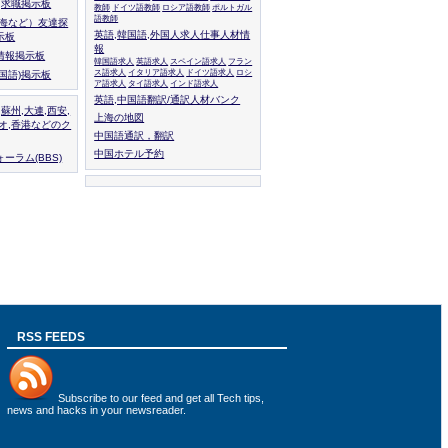
人,求職掲示板
教師
ドイツ語教師
ロシア語教師
ポルトガル
語教師
上海など）友達探
英語,韓国語,外国人求人仕事人材情
示板
報
情報掲示板
韓国語求人
英語求人
スペイン語求人
フラン
ス語求人
イタリア語求人
ドイツ語求人
ロシ
外国語)掲示板
ア語求人
タイ語求人
インド語求人
英語,中国語翻訳/通訳人材バンク
,蘇州,大連,西安,
上海の地図
カオ,香港などのク
中国語通訳，翻訳
中国ホテル予約
ーラム(BBS)
RSS FEEDS
Subscribe to
our feed
and get all Tech tips,
news and hacks in your newsreader.