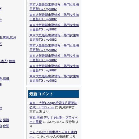
東京大阪最新出勤情報｜熱門女生每
区
日更新TG：yy9882
東京大阪最新出勤情報｜熱門女生每
日更新TG：yy9882
台
東京大阪最新出勤情報｜熱門女生每
日更新TG：yy9882
東京大阪最新出勤情報｜熱門女生每
),東莞,広州
日更新TG：yy9882
区
東京大阪最新出勤情報｜熱門女生每
日更新TG：yy9882
東京大阪最新出勤情報｜熱門女生每
日更新TG：yy9882
木齐),敦煌
東京大阪最新出勤情報｜熱門女生每
日更新TG：yy9882
東京大阪最新出勤情報｜熱門女生每
通,揚州
日更新TG：yy9882
庄
最新コメント
東京・大阪Google檢索美月夢華坊
公式：tg525.com
に 美月夢華坊｜
封
東京出張 より
吉原 周辺 デリ｜予約制・プライベ
波,紹興
ート重視
に あいちゃんの夜戀館 よ
山,金華
り
こんにちは♡ 異世界から来た案内
人、
に あいちゃんの夜戀館 より