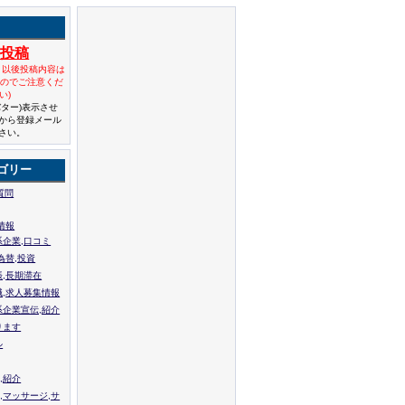
規投稿
と以後投稿内容は
んのでご注意くだ
い)
バター)表示させ
から登録メール
さい。
ゴリー
質問
情報
系企業,口コミ
為替,投資
張,長期滞在
職,求人募集情報
系企業宣伝,紹介
ります
ル
,紹介
,マッサージ,サ