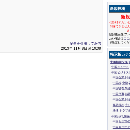
新規投稿
新
(登録されない
削除できませ
さ
登録後画像(ア
たい場合は
ここ
で設定してくだ
記事を引用して返信
2013年 11月 8日 at 10:38
掲示板カテ
中国情報交換,
中国ニュース
中国ビジネス
中国企業,日
中国株,金融,
中国駐在,出
中国仕事,転
中国企業,日
商品求む,売
法律,トラブ
中国旅行,観光
中国お店宣伝
中国カラオケ