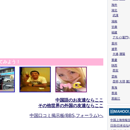
海外
湖北
武漢
湖南
甘粛
福建
アモイ(厦門)
貴州
遼寧
大連,瀋陽
重慶
てみよう！
陜西
西安
雲南
昆明,大理,麗
青海
香港
黒龍江
中国語のお友達ならここ
その他世界の外国の友達ならここ
旧MAHOO
中国口コミ掲示板(BBS,フォーラム)へ
中国上海情報交
日语/日本论坛(