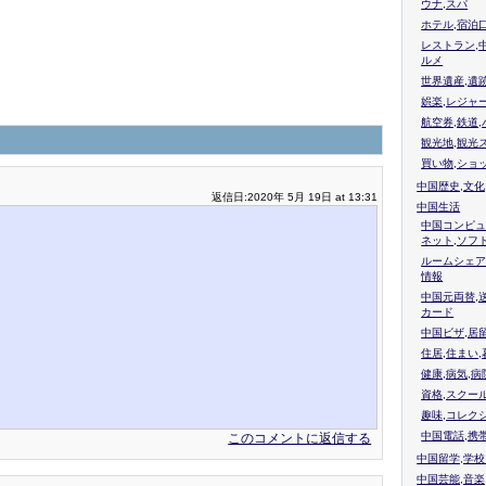
ウナ,スパ
ホテル,宿泊
レストラン,
ルメ
世界遺産,遺
娯楽,レジャ
航空券,鉄道,
観光地,観光
買い物,ショ
中国歴史,文化
返信日:2020年 5月 19日 at 13:31
中国生活
中国コンピュ
ネット,ソフ
ルームシェア
情報
中国元両替,
カード
中国ビザ,居
住居,住まい
健康,病気,病
資格,スクー
趣味,コレク
中国電話,携
このコメントに返信する
中国留学,学
中国芸能,音楽