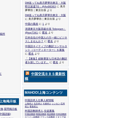
DM送ってね美月夢華坊東京・大阪
即日派遣TG：@An98363
に 美月
夢華坊｜東京出張 より
DM送ってね美月夢華坊東京・大阪
に 美月夢華坊｜東京出張 より
中国の風俗
に
1
より
清酒東京大阪高級出張 Telegram：
@top7341
に
匿名
より
,福州
日本在住の中国人の方一緒にビジネ
スしませんか？
に
匿名
より
中国語ネイティブの翻訳コンサルタ
ント（コーディネーター）を募集
に
匿名
より
「【募集】経験豊富な日本語の翻訳
者を探しています」
に
匿名
より
中国交流ＢＢＳ最新投
江
稿
MAHOO!上海コンテンツ
中国語求人仕事人材情報
!上海掲示板
上海求人
北京求人
大連求人
シンセン,広州
求人
香港求人
換,質問掲示板
外国語教師求人,生徒募集
中国語版)
中国語教師
韓国語教師
英語教師
日本語教師
スペイン語教師
フランス語教師
イタリア語