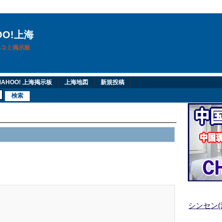
OO!上海
換口コミ掲示板
AHOO! 上海掲示板
上海地図
新規投稿
シンセン