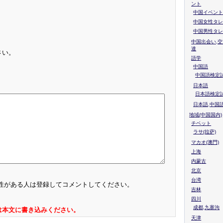
ント
中国イベント
中国女性タレ
中国男性タレ
中国出会い,交
達
さい。
語学
中国語
中国語検定試
日本語
日本語検定
日本語,中国
地域(中国国内)
チベット
ラサ(拉萨)
マカオ(澳門)
上海
内蒙古
北京
台湾
性がある人は登録してコメントしてください。
吉林
四川
成都,九寨沟
は本文に書き込みください。
天津