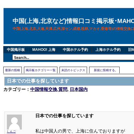
中国(上海,北京など)情報口コミ掲示板･MAH
中国(上海,北京,大連,天津,広州,深セン,成都,桂林,マカオ,香港等)の情報交
中国掲示板
MAHOO! 上海
中国ホテル予約
上海ホテル予約
旧M
最新の投稿
掲示板カテゴリー一覧
未読のトピックス
新規に投稿する。
日本での仕事を探しています
カテゴリー：
中国情報交換,質問
,
日本国内
日本での仕事を探しています
私は中国人の男で、上海に住んでおりますが
しんご