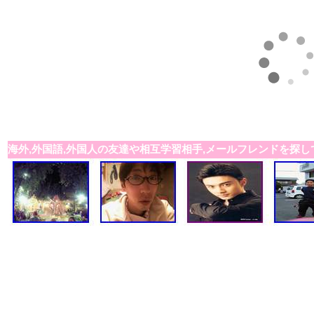
海外,外国語,外国人の友達や相互学習相手,メールフレンドを探し