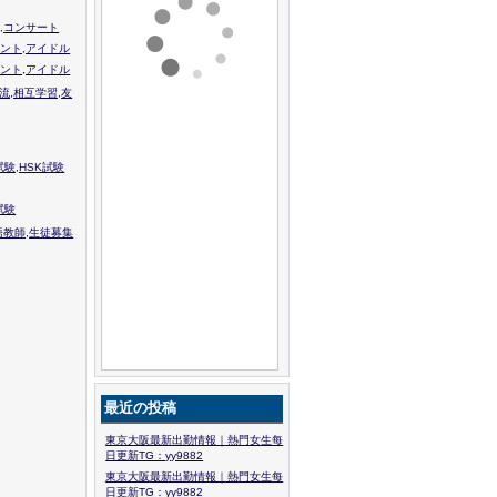
,コンサート
ント,アイドル
ント,アイドル
流,相互学習,友
験,HSK試験
試験
語教師,生徒募集
最近の投稿
東京大阪最新出勤情報｜熱門女生每
日更新TG：yy9882
東京大阪最新出勤情報｜熱門女生每
日更新TG：yy9882