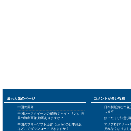
最も人気のページ
コメントが多い投稿
中国の風俗
日本製紙おむつ花
します
中国レースクイーンの翟凌(ジャイ・リン)、兽
兽の流出画像,動画ありますか？
ぼったくり注意(浦
中国のフリーソフト迅雷（xunlei)の日本語版
アメブロ(アメー
はどこでダウンロードできますか？
見れなくなりまし