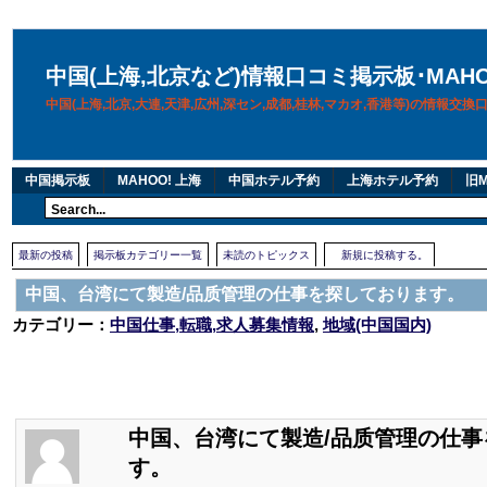
中国(上海,北京など)情報口コミ掲示板･MAH
中国(上海,北京,大連,天津,広州,深セン,成都,桂林,マカオ,香港等)の情報交
中国掲示板
MAHOO! 上海
中国ホテル予約
上海ホテル予約
旧M
最新の投稿
掲示板カテゴリー一覧
未読のトピックス
新規に投稿する。
中国、台湾にて製造/品质管理の仕事を探しております。
カテゴリー：
中国仕事,転職,求人募集情報
,
地域(中国国内)
中国、台湾にて製造/品质管理の仕
す。