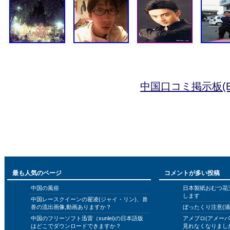
中国口コミ掲示板(B
最も人気のページ
コメントが多い投稿
中国の風俗
日本製紙おむつ花
します
中国レースクイーンの翟凌(ジャイ・リン)、兽
兽の流出画像,動画ありますか？
ぼったくり注意(浦
中国のフリーソフト迅雷（xunlei)の日本語版
アメブロ(アメー
はどこでダウンロードできますか？
見れなくなりまし