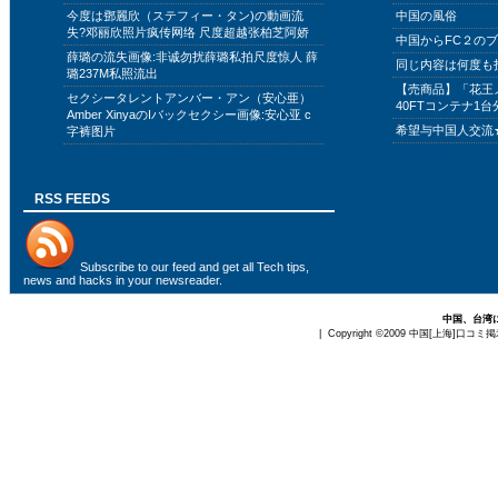
今度は鄧麗欣（ステフィー・タン)の動画流
中国の風俗
失?邓丽欣照片疯传网络 尺度超越张柏芝阿娇
中国からFC２の
薛璐の流失画像:非诚勿扰薛璐私拍尺度惊人 薛
同じ内容は何度も
璐237M私照流出
【売商品】「花王
セクシータレントアンバー・アン（安心亜）
40FTコンテナ1台
Amber XinyaのIバックセクシー画像:安心亚 c
希望与中国人交流
字裤图片
RSS FEEDS
Subscribe to
our feed
and get all Tech tips,
news and hacks in your newsreader.
中国、台湾
| Copyright ©2009
中国[上海]口コミ掲