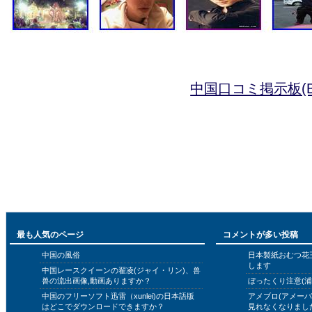
中国口コミ掲示板(B
最も人気のページ
コメントが多い投稿
中国の風俗
日本製紙おむつ花
します
中国レースクイーンの翟凌(ジャイ・リン)、兽
兽の流出画像,動画ありますか？
ぼったくり注意(浦
中国のフリーソフト迅雷（xunlei)の日本語版
アメブロ(アメー
はどこでダウンロードできますか？
見れなくなりまし