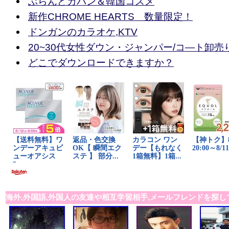
ぶらんどカバン＆韓国コスメ
新作CHROME HEARTS 数量限定！
ドンガンのカラオケ,KTV
20~30代女性ダウン・ジャンパー/コ―ト卸売
どこでダウンロードできますか？
海外,外国語,外国人の友達や相互学習相手,メールフレンドを探し