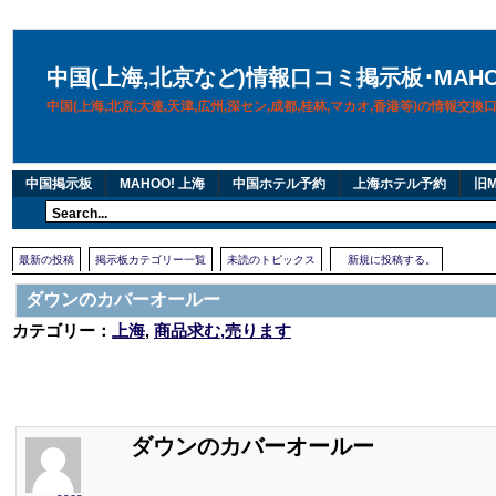
中国(上海,北京など)情報口コミ掲示板･MAH
中国(上海,北京,大連,天津,広州,深セン,成都,桂林,マカオ,香港等)の情報交
中国掲示板
MAHOO! 上海
中国ホテル予約
上海ホテル予約
旧M
最新の投稿
掲示板カテゴリー一覧
未読のトピックス
新規に投稿する。
ダウンのカバーオールー
カテゴリー：
上海
,
商品求む,売ります
ダウンのカバーオールー