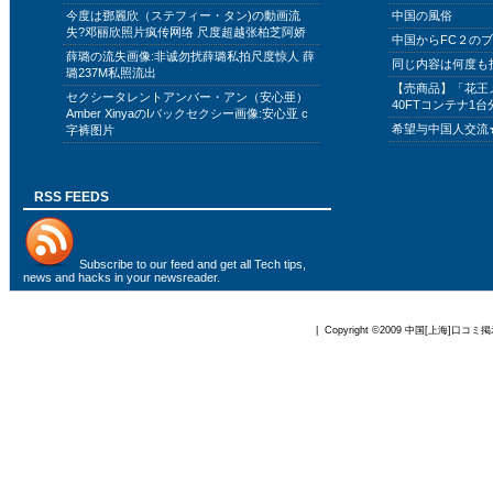
今度は鄧麗欣（ステフィー・タン)の動画流
中国の風俗
失?邓丽欣照片疯传网络 尺度超越张柏芝阿娇
中国からFC２の
薛璐の流失画像:非诚勿扰薛璐私拍尺度惊人 薛
同じ内容は何度も
璐237M私照流出
【売商品】「花王
セクシータレントアンバー・アン（安心亜）
40FTコンテナ1台
Amber XinyaのIバックセクシー画像:安心亚 c
希望与中国人交流
字裤图片
RSS FEEDS
Subscribe to
our feed
and get all Tech tips,
news and hacks in your newsreader.
| Copyright ©2009
中国[上海]口コミ掲