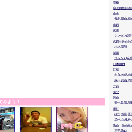
安徽
寧夏回族自治
山東
青島,済南,烟
山西
広東
シンセン(深圳
広西壮族自治
桂林,陽朔
新疆
ウルムチ(乌鲁
日本国内
江蘇
南京,無錫,南
蘇州,昆山,周
江西
河北
河南
てみよう！
鄭州,洛陽,開
浙江
杭州,義烏,寧
温州,台州,舟
海南（海南島)
三亜,海口