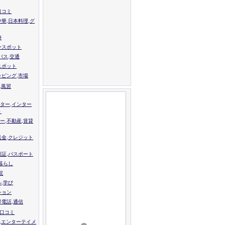
口コミ
中華,日本料理,グ
跡
ースポット
バス,交通
スポット
ッピング,市場
,風習
ター,インター
ト
ー,不動産,賃貸
送金,クレジット
留証,パスポート
,暮らし
院
ル,学び
ション
帯電話,通信
校口コミ
,エンターテイメ