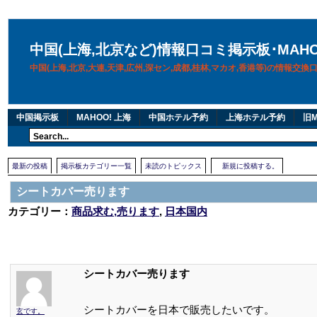
中国(上海,北京など)情報口コミ掲示板･MAH
中国(上海,北京,大連,天津,広州,深セン,成都,桂林,マカオ,香港等)の情報交
中国掲示板
MAHOO! 上海
中国ホテル予約
上海ホテル予約
旧M
最新の投稿
掲示板カテゴリー一覧
未読のトピックス
新規に投稿する。
シートカバー売ります
カテゴリー：
商品求む,売ります
,
日本国内
シートカバー売ります
シートカバーを日本で販売したいです。
玄です。