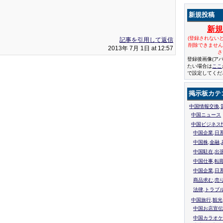
新規投稿
新
(登録されない
記事を引用して返信
削除できませ
2013年 7月 1日 at 12:57
さ
登録後画像(ア
たい場合は
ここ
で設定してくだ
掲示板カテ
中国情報交換,
中国ニュース
中国ビジネス
中国企業,日
中国株,金融,
中国駐在,出
中国仕事,転
中国企業,日
商品求む,売
法律,トラブ
中国旅行,観光
中国お店宣伝
中国カラオケ