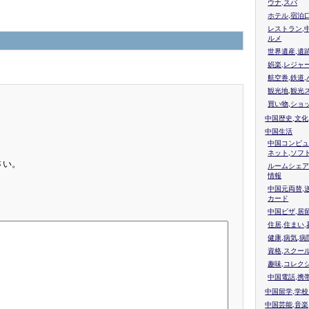
ウナ,スパ
ホテル,宿泊
レストラン,
ルメ
世界遺産,遺
娯楽,レジャ
航空券,鉄道,
観光地,観光
買い物,ショ
中国歴史,文化
中国生活
中国コンピュ
ネット,ソフ
さい。
ルームシェア
情報
中国元両替,
カード
中国ビザ,居
住居,住まい
健康,病気,病
資格,スクー
趣味,コレク
中国電話,携
中国留学,学
中国芸能,音楽