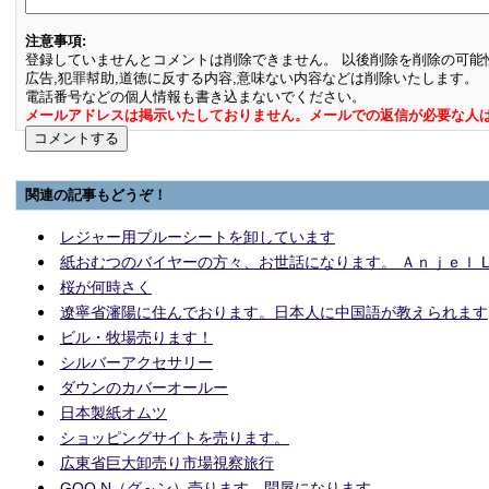
注意事項:
登録していませんとコメントは削除できません。 以後削除を削除の可能
広告,犯罪幇助,道徳に反する内容,意味ない内容などは削除いたします。
電話番号などの個人情報も書き込まないでください。
メールアドレスは掲示いたしておりません。メールでの返信が必要な人
関連の記事もどうぞ！
レジャー用プルーシートを卸しています
紙おむつのバイヤーの方々、お世話になります。 Ａｎｊｅｌ L
桜が何時さく
遼寧省瀋陽に住んでおります。日本人に中国語が教えられます
ビル・牧場売ります！
シルバーアクセサリー
ダウンのカバーオールー
日本製紙オムツ
ショッピングサイトを売ります。
広東省巨大卸売り市場視察旅行
GOO.N（グ～ン）売ります 問屋になります。