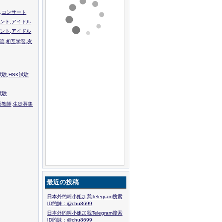
,コンサート
ント,アイドル
ント,アイドル
流,相互学習,友
験,HSK試験
試験
語教師,生徒募集
最近の投稿
日本外约叫小姐加我Telegram搜索
ID约妹：@chu8699
日本外约叫小姐加我Telegram搜索
ID约妹：@chu8699