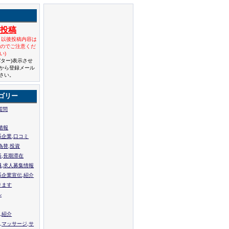
規投稿
と以後投稿内容は
んのでご注意くだ
い)
バター)表示させ
から登録メール
さい。
ゴリー
質問
情報
系企業,口コミ
為替,投資
張,長期滞在
職,求人募集情報
系企業宣伝,紹介
ります
ル
,紹介
,マッサージ,サ