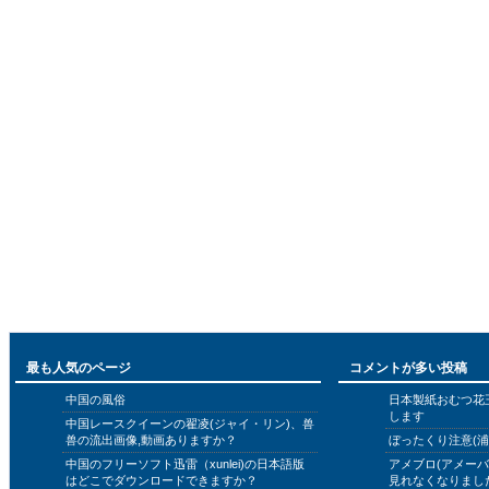
最も人気のページ
コメントが多い投稿
中国の風俗
日本製紙おむつ花
します
中国レースクイーンの翟凌(ジャイ・リン)、兽
兽の流出画像,動画ありますか？
ぼったくり注意(浦
中国のフリーソフト迅雷（xunlei)の日本語版
アメブロ(アメー
はどこでダウンロードできますか？
見れなくなりまし