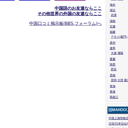
海外
中国語のお友達ならここ
湖北
その他世界の外国の友達ならここ
武漢
湖南
中国口コミ掲示板(BBS,フォーラム)へ
甘粛
福建
アモイ(厦門)
貴州
遼寧
大連,瀋陽
重慶
陜西
西安
雲南
昆明,大理,麗
青海
香港
黒龍江
旧MAHOO
中国上海情報交
日语/日本论坛(