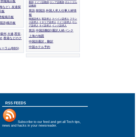
人,求職掲示板
教師
ドイツ語教師
ロシア語教師
ポルトガル
語教師
上海など）友達探
英語,韓国語,外国人求人仕事人材情
示板
報
情報掲示板
韓国語求人
英語求人
スペイン語求人
フラン
ス語求人
イタリア語求人
ドイツ語求人
ロシ
外国語)掲示板
ア語求人
タイ語求人
インド語求人
英語,中国語翻訳/通訳人材バンク
,蘇州,大連,西安,
上海の地図
カオ,香港などのク
中国語通訳，翻訳
中国ホテル予約
ーラム(BBS)
RSS FEEDS
Subscribe to
our feed
and get all Tech tips,
news and hacks in your newsreader.