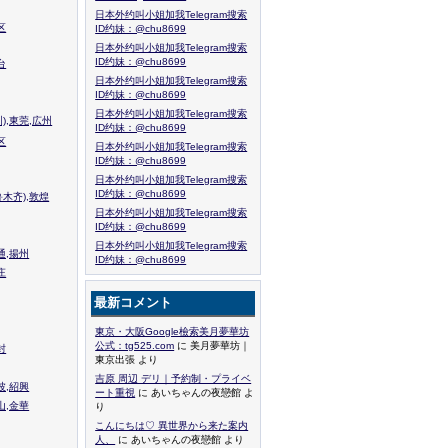
日本外约叫小姐加我Telegram搜索
区
ID约妹：@chu8699
日本外约叫小姐加我Telegram搜索
ID约妹：@chu8699
台
日本外约叫小姐加我Telegram搜索
ID约妹：@chu8699
日本外约叫小姐加我Telegram搜索
),東莞,広州
ID约妹：@chu8699
区
日本外约叫小姐加我Telegram搜索
ID约妹：@chu8699
日本外约叫小姐加我Telegram搜索
ID约妹：@chu8699
木齐),敦煌
日本外约叫小姐加我Telegram搜索
ID约妹：@chu8699
日本外约叫小姐加我Telegram搜索
通,揚州
ID约妹：@chu8699
庄
最新コメント
東京・大阪Google檢索美月夢華坊
公式：tg525.com
に 美月夢華坊｜
封
東京出張 より
吉原 周辺 デリ｜予約制・プライベ
波,紹興
ート重視
に あいちゃんの夜戀館 よ
山,金華
り
こんにちは♡ 異世界から来た案内
人、
に あいちゃんの夜戀館 より