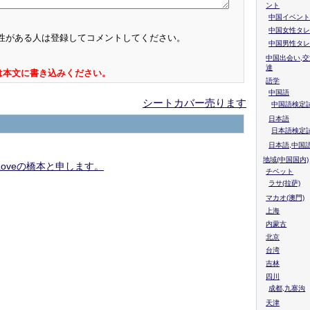
ント
中国イベント
中国女性タレ
性がある人は登録してコメントしてください。
中国男性タレ
中国出会い,交
達
は本文に書き込みください。
語学
中国語
シートカバー売ります
中国語検定試
日本語
日本語検定
日本語,中国
地域(中国国内)
oveの橋本と申します。
チベット
ラサ(拉萨)
マカオ(澳門)
上海
内蒙古
北京
台湾
吉林
四川
成都,九寨沟
天津