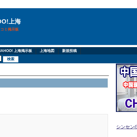
OO!上海
換口コミ掲示板
AHOO! 上海掲示板
上海地図
新規投稿
シンセン