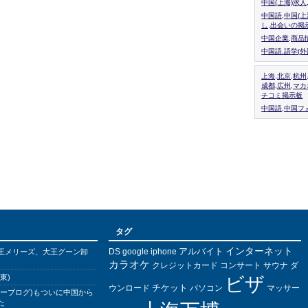
中国(上海)求
中国語,中国(
し,出会いの掲
中国企業,商品
中国語.語学(
上海,北京,杭州
成都,広州,マ
チコミ掲示板
中国語,中国フォ
タグ
インターネット
アルバイト
DS
王メリーズ、大王グーン卸
google
iphone
カラオケ
クレジットカード
コンサート
サウナ
ダ
東)
ビザ
チケット
ウンロード
パソコン
マッサー
バーブログ)もついに中国から
た