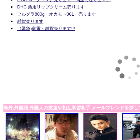
DHC 薬用リップクリーム売ります
フルグラ800g オカモト001 売ります
雑貨売ります
（緊急)家電・雑貨売ります!!!
海外,外国語,外国人の友達や相互学習相手,メールフレンドを探し