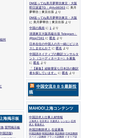
DM送ってね美月夢華坊東京・大阪
即日派遣TG：@An98363
に 美月
夢華坊｜東京出張 より
DM送ってね美月夢華坊東京・大阪
に 美月夢華坊｜東京出張 より
中国の風俗
に
1
より
清酒東京大阪高級出張 Telegram：
@top7341
に
匿名
より
,福州
日本在住の中国人の方一緒にビジネ
スしませんか？
に
匿名
より
中国語ネイティブの翻訳コンサルタ
ント（コーディネーター）を募集
に
匿名
より
「【募集】経験豊富な日本語の翻訳
者を探しています」
に
匿名
より
中国交流ＢＢＳ最新投
江
稿
MAHOO!上海コンテンツ
中国語求人仕事人材情報
!上海掲示板
上海求人
北京求人
大連求人
シンセン,広州
求人
香港求人
換,質問掲示板
外国語教師求人,生徒募集
中国語版)
中国語教師
韓国語教師
英語教師
日本語教師
スペイン語教師
フランス語教師
イタリア語