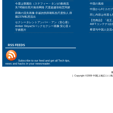
今度は鄧麗欣（ステフィー・タン)の動画流
中国の風俗
失?邓丽欣照片疯传网络 尺度超越张柏芝阿娇
中国からFC２の
薛璐の流失画像:非诚勿扰薛璐私拍尺度惊人 薛
同じ内容は何度も
璐237M私照流出
【売商品】「花王
セクシータレントアンバー・アン（安心亜）
40FTコンテナ1台
Amber XinyaのIバックセクシー画像:安心亚 c
希望与中国人交流
字裤图片
RSS FEEDS
Subscribe to
our feed
and get all Tech tips,
news and hacks in your newsreader.
| Copyright ©2009
中国[上海]口コミ掲