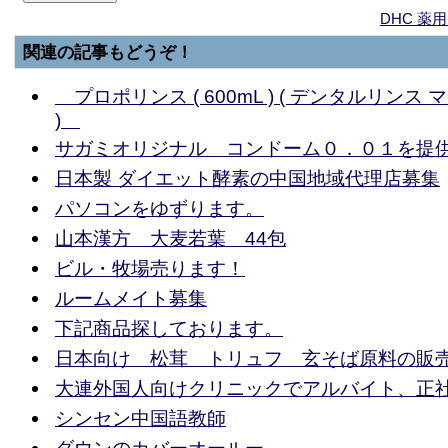
DHC 
関連の記事もどうぞ！
プロポリンス ( 600mL ) ( デンタルリンス
)
サガミオリジナル コンドーム０．０１を提
日本製 ダイエット酵素の中国地域代理店募集
パソコンをゆずります。
山本漢方 大麦若葉 44包
ビル・牧場売ります！
ルームメイト募集
下記商品探しております。
日本向け 松茸 トリュフ 玄そば原料の販
大連外国人向けクリニックでアルバイト、正
シンセン中国語教師