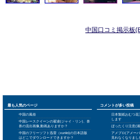
中国口コミ掲示板(B
最も人気のページ
コメントが多い投稿
中国の風俗
日本製紙おむつ花
します
中国レースクイーンの翟凌(ジャイ・リン)、兽
兽の流出画像,動画ありますか？
ぼったくり注意(浦
中国のフリーソフト迅雷（xunlei)の日本語版
アメブロ(アメー
はどこでダウンロードできますか？
見れなくなりまし