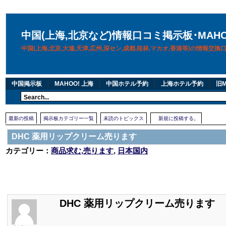
中国(上海,北京など)情報口コミ掲示板･MAH
中国(上海,北京,大連,天津,広州,深セン,成都,桂林,マカオ,香港等)の情報交
中国掲示板
MAHOO! 上海
中国ホテル予約
上海ホテル予約
旧M
最新の投稿
掲示板カテゴリー一覧
未読のトピックス
新規に投稿する。
DHC 薬用リップクリーム売ります
カテゴリー：
商品求む,売ります
,
日本国内
DHC 薬用リップクリーム売ります