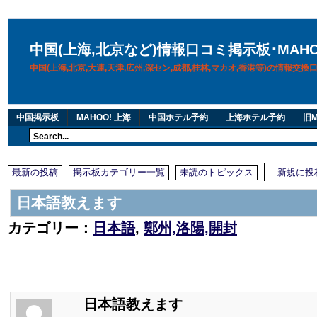
中国(上海,北京など)情報口コミ掲示板･MAH
中国(上海,北京,大連,天津,広州,深セン,成都,桂林,マカオ,香港等)の情報交
中国掲示板
MAHOO! 上海
中国ホテル予約
上海ホテル予約
旧M
最新の投稿
掲示板カテゴリー一覧
未読のトピックス
新規に投
日本語教えます
カテゴリー：
日本語
,
鄭州,洛陽,開封
日本語教えます