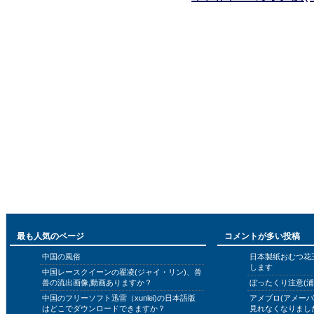
最も人気のページ
コメントが多い投稿
中国の風俗
日本製紙おむつ花
します
中国レースクイーンの翟凌(ジャイ・リン)、兽
兽の流出画像,動画ありますか？
ぼったくり注意(浦
中国のフリーソフト迅雷（xunlei)の日本語版
アメブロ(アメー
はどこでダウンロードできますか？
見れなくなりまし