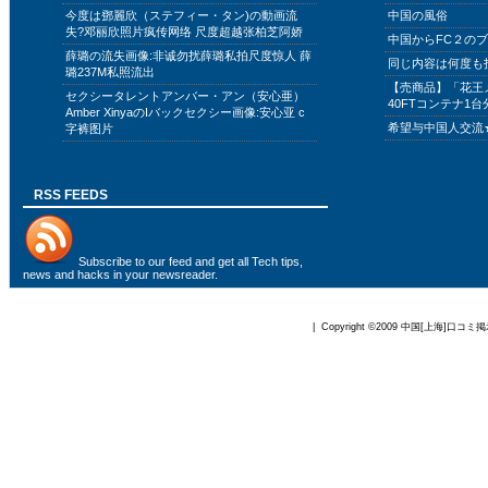
今度は鄧麗欣（ステフィー・タン)の動画流
中国の風俗
失?邓丽欣照片疯传网络 尺度超越张柏芝阿娇
中国からFC２の
薛璐の流失画像:非诚勿扰薛璐私拍尺度惊人 薛
同じ内容は何度も
璐237M私照流出
【売商品】「花王
セクシータレントアンバー・アン（安心亜）
40FTコンテナ1台
Amber XinyaのIバックセクシー画像:安心亚 c
希望与中国人交流
字裤图片
RSS FEEDS
Subscribe to
our feed
and get all Tech tips,
news and hacks in your newsreader.
| Copyright ©2009
中国[上海]口コミ掲