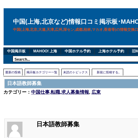
中国(上海,北京など)情報口コミ掲示板･MAH
中国(上海,北京,大連,天津,広州,深セン,成都,桂林,マカオ,香港等)の情報交
中国掲示板
MAHOO! 上海
中国ホテル予約
上海ホテル予約
旧M
最新の投稿
掲示板カテゴリー一覧
未読のトピックス
新規に投稿する。
日本語教師募集
カテゴリー：
中国仕事,転職,求人募集情報
,
広東
日本語教師募集