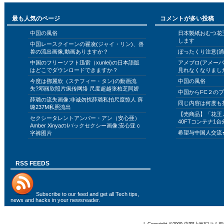
最も人気のページ
コメントが多い投稿
中国の風俗
日本製紙おむつ花
します
中国レースクイーンの翟凌(ジャイ・リン)、兽
兽の流出画像,動画ありますか？
ぼったくり注意(浦
中国のフリーソフト迅雷（xunlei)の日本語版
アメブロ(アメー
はどこでダウンロードできますか？
見れなくなりまし
今度は鄧麗欣（ステフィー・タン)の動画流
中国の風俗
失?邓丽欣照片疯传网络 尺度超越张柏芝阿娇
中国からFC２の
薛璐の流失画像:非诚勿扰薛璐私拍尺度惊人 薛
同じ内容は何度も
璐237M私照流出
【売商品】「花王
セクシータレントアンバー・アン（安心亜）
40FTコンテナ1台
Amber XinyaのIバックセクシー画像:安心亚 c
希望与中国人交流
字裤图片
RSS FEEDS
Subscribe to
our feed
and get all Tech tips,
news and hacks in your newsreader.
| Copyright ©2009
中国[上海]口コミ掲