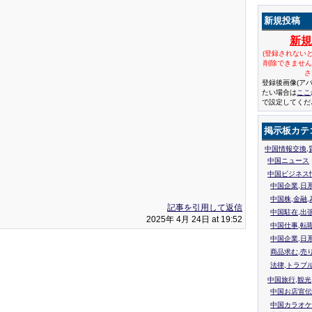
新規投稿
新
(登録されない
削除できませ
さ
登録後画像(ア
たい場合は
ここ
で設定してくだ
掲示板カテ
中国情報交換,
中国ニュース
中国ビジネス
中国企業,日
中国株,金融,
記事を引用して返信
中国駐在,出
2025年 4月 24日 at 19:52
中国仕事,転
中国企業,日
商品求む,売
法律,トラブ
中国旅行,観光
中国お店宣伝
中国カラオケ