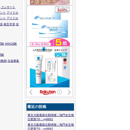
,コンサート
ント,アイドル
ント,アイドル
流,相互学習,友
験,HSK試験
試験
語教師,生徒募集
最近の投稿
東京大阪最新出勤情報｜熱門女生每
日更新TG：yy9882
東京大阪最新出勤情報｜熱門女生每
日更新TG：yy9882