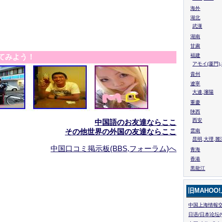
海外
湖北
武漢
湖南
甘粛
てみよう！
福建
アモイ(厦門)
貴州
遼寧
大連,瀋陽
重慶
陜西
西安
中国語のお友達ならここ
その他世界の外国の友達ならここ
雲南
昆明,大理,麗
中国口コミ掲示板(BBS,フォーラム)へ
青海
香港
黒龍江
旧MAHOO
中国上海情報交
日语/日本论坛(