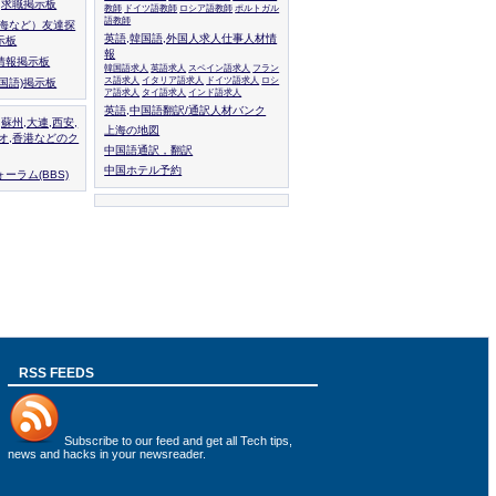
人,求職掲示板
教師
ドイツ語教師
ロシア語教師
ポルトガル
語教師
上海など）友達探
英語,韓国語,外国人求人仕事人材情
示板
報
情報掲示板
韓国語求人
英語求人
スペイン語求人
フラン
ス語求人
イタリア語求人
ドイツ語求人
ロシ
外国語)掲示板
ア語求人
タイ語求人
インド語求人
英語,中国語翻訳/通訳人材バンク
,蘇州,大連,西安,
上海の地図
カオ,香港などのク
中国語通訳，翻訳
中国ホテル予約
ーラム(BBS)
RSS FEEDS
Subscribe to
our feed
and get all Tech tips,
news and hacks in your newsreader.