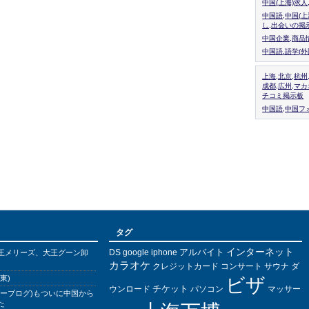
中国(上海)求
中国語,中国(
し,出会いの掲
中国企業,商品
中国語.語学(
上海,北京,杭州
成都,広州,マ
チコミ掲示板
中国語,中国フォ
タグ
インターネット
アルバイト
DS
王メリーズ、大王グーン卸
google
iphone
カラオケ
クレジットカード
コンサート
サウナ
ダ
東)
ビザ
チケット
ウンロード
パソコン
マッサー
バーブログ)もついに中国から
た