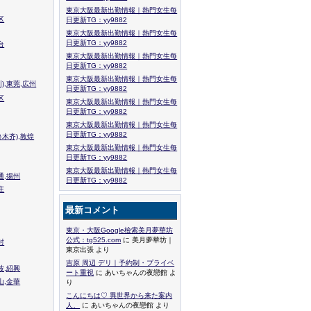
東京大阪最新出勤情報｜熱門女生每
区
日更新TG：yy9882
東京大阪最新出勤情報｜熱門女生每
日更新TG：yy9882
台
東京大阪最新出勤情報｜熱門女生每
日更新TG：yy9882
東京大阪最新出勤情報｜熱門女生每
),東莞,広州
日更新TG：yy9882
区
東京大阪最新出勤情報｜熱門女生每
日更新TG：yy9882
東京大阪最新出勤情報｜熱門女生每
日更新TG：yy9882
木齐),敦煌
東京大阪最新出勤情報｜熱門女生每
日更新TG：yy9882
東京大阪最新出勤情報｜熱門女生每
通,揚州
日更新TG：yy9882
庄
最新コメント
東京・大阪Google檢索美月夢華坊
公式：tg525.com
に 美月夢華坊｜
封
東京出張 より
吉原 周辺 デリ｜予約制・プライベ
波,紹興
ート重視
に あいちゃんの夜戀館 よ
山,金華
り
こんにちは♡ 異世界から来た案内
人、
に あいちゃんの夜戀館 より