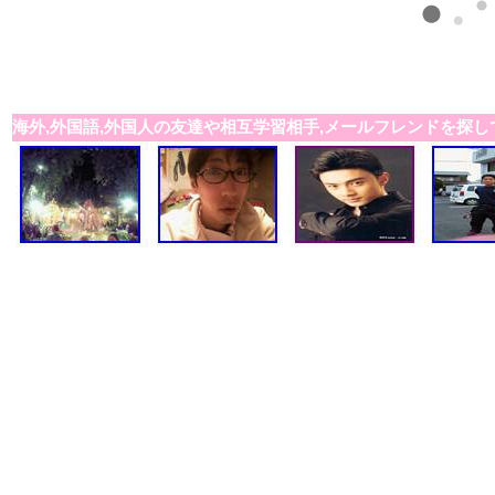
海外,外国語,外国人の友達や相互学習相手,メールフレンドを探し