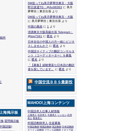
DM送ってね美月夢華坊東京・大阪
即日派遣TG：@An98363
に 美月
夢華坊｜東京出張 より
DM送ってね美月夢華坊東京・大阪
に 美月夢華坊｜東京出張 より
中国の風俗
に
1
より
清酒東京大阪高級出張 Telegram：
@top7341
に
匿名
より
,福州
日本在住の中国人の方一緒にビジネ
スしませんか？
に
匿名
より
中国語ネイティブの翻訳コンサルタ
ント（コーディネーター）を募集
に
匿名
より
「【募集】経験豊富な日本語の翻訳
者を探しています」
に
匿名
より
中国交流ＢＢＳ最新投
江
稿
MAHOO!上海コンテンツ
中国語求人仕事人材情報
!上海掲示板
上海求人
北京求人
大連求人
シンセン,広州
求人
香港求人
換,質問掲示板
外国語教師求人,生徒募集
中国語版)
中国語教師
韓国語教師
英語教師
日本語教師
スペイン語教師
フランス語教師
イタリア語