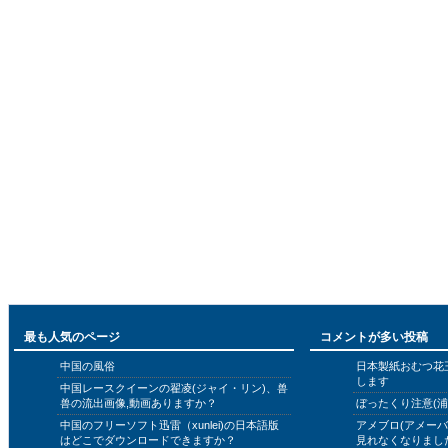
最も人気のページ
コメントが多い投稿
中国の風俗
日本製紙おむつ花
します
中国レースクイーンの翟凌(ジャイ・リン)、兽
兽の流出画像,動画ありますか？
ぼったくり注意(浦
中国のフリーソフト迅雷（xunlei)の日本語版
アメブロ(アメー
はどこでダウンロードできますか？
見れなくなりまし