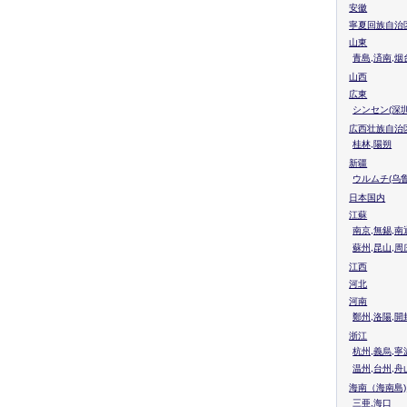
安徽
寧夏回族自治
山東
青島,済南,烟
山西
広東
シンセン(深圳
広西壮族自治
桂林,陽朔
新疆
ウルムチ(乌鲁
日本国内
江蘇
南京,無錫,南
蘇州,昆山,周
江西
河北
河南
鄭州,洛陽,開
浙江
杭州,義烏,寧
温州,台州,舟
海南（海南島)
三亜,海口