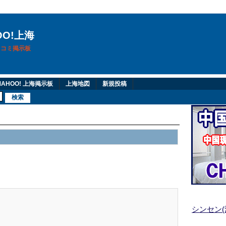
OO!上海
換口コミ掲示板
AHOO! 上海掲示板
上海地図
新規投稿
シンセン