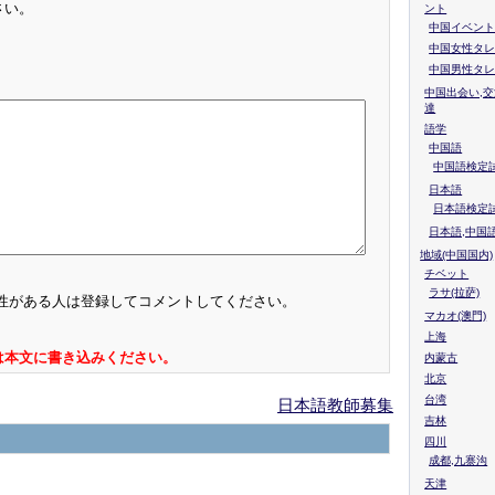
さい。
ント
中国イベント
中国女性タレ
中国男性タレ
中国出会い,交
達
語学
中国語
中国語検定試
日本語
日本語検定
日本語,中国
地域(中国国内)
チベット
ラサ(拉萨)
性がある人は登録してコメントしてください。
マカオ(澳門)
上海
は本文に書き込みください。
内蒙古
北京
台湾
日本語教師募集
吉林
四川
成都,九寨沟
天津