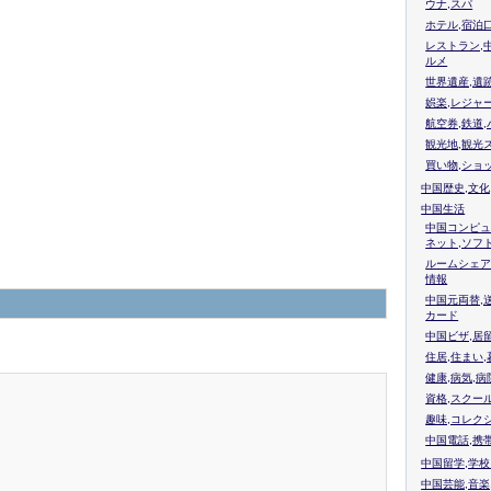
ウナ,スパ
ホテル,宿泊
レストラン,
ルメ
世界遺産,遺
娯楽,レジャ
航空券,鉄道,
観光地,観光
買い物,ショ
中国歴史,文化
中国生活
中国コンピュ
ネット,ソフ
ルームシェア
情報
中国元両替,
カード
中国ビザ,居
住居,住まい
健康,病気,病
資格,スクー
趣味,コレク
中国電話,携
中国留学,学
中国芸能,音楽