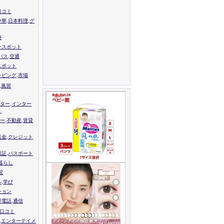
口コミ
中華,日本料理,グ
跡
ースポット
バス,交通
スポット
ッピング,市場
,風習
ター,インター
ト
ー,不動産,賃貸
送金,クレジット
留証,パスポート
,暮らし
院
ル,学び
ション
帯電話,通信
校口コミ
,エンターテイメ