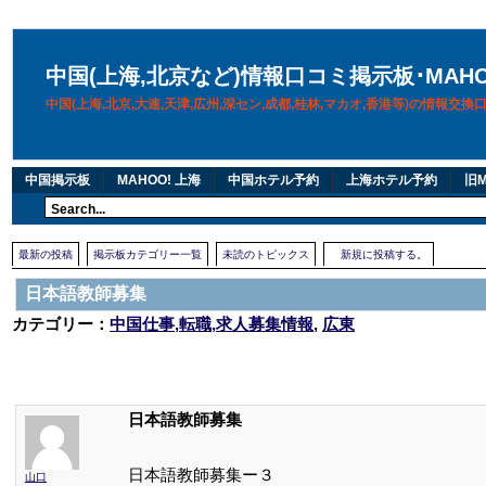
中国(上海,北京など)情報口コミ掲示板･MAH
中国(上海,北京,大連,天津,広州,深セン,成都,桂林,マカオ,香港等)の情報交
中国掲示板
MAHOO! 上海
中国ホテル予約
上海ホテル予約
旧M
最新の投稿
掲示板カテゴリー一覧
未読のトピックス
新規に投稿する。
日本語教師募集
カテゴリー：
中国仕事,転職,求人募集情報
,
広東
日本語教師募集
日本語教師募集ー３
山口