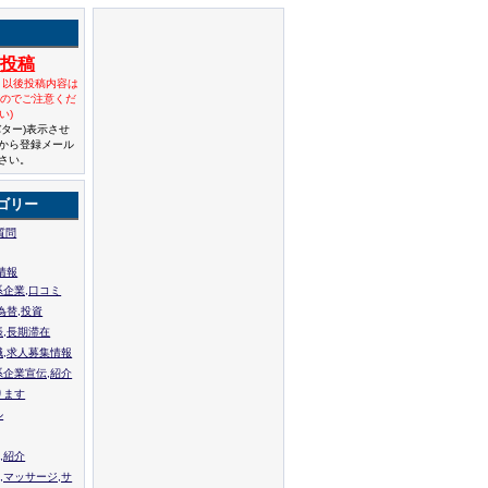
規投稿
と以後投稿内容は
んのでご注意くだ
い)
バター)表示させ
から登録メール
さい。
ゴリー
質問
情報
系企業,口コミ
為替,投資
張,長期滞在
職,求人募集情報
系企業宣伝,紹介
ります
ル
,紹介
,マッサージ,サ