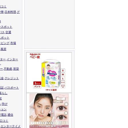
口コミ
中華,日本料理,グ
跡
ースポット
バス,交通
スポット
ッピング,市場
,風習
ター,インター
ト
ー,不動産,賃貸
送金,クレジット
留証,パスポート
,暮らし
院
ル,学び
ション
帯電話,通信
校口コミ
,エンターテイメ