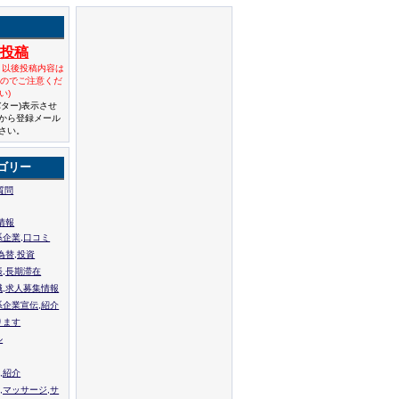
規投稿
と以後投稿内容は
んのでご注意くだ
い)
バター)表示させ
から登録メール
さい。
ゴリー
質問
情報
系企業,口コミ
為替,投資
張,長期滞在
職,求人募集情報
系企業宣伝,紹介
ります
ル
,紹介
,マッサージ,サ