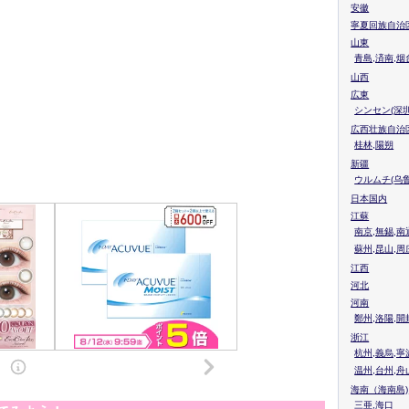
安徽
寧夏回族自治
山東
青島,済南,烟
山西
広東
シンセン(深圳
広西壮族自治
桂林,陽朔
新疆
ウルムチ(乌鲁
日本国内
江蘇
南京,無錫,南
蘇州,昆山,周
江西
河北
河南
鄭州,洛陽,開
浙江
杭州,義烏,寧
温州,台州,舟
海南（海南島)
三亜,海口