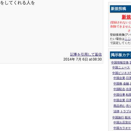
をしてくれる人を
新規投稿
新
(登録されない
削除できませ
さ
登録後画像(ア
たい場合は
ここ
で設定してくだ
記事を引用して返信
掲示板カテ
2014年 7月 6日 at 08:30
中国情報交換,
中国ニュース
中国ビジネス
中国企業,日
中国株,金融,
中国駐在,出
中国仕事,転
中国企業,日
商品求む,売
法律,トラブ
中国旅行,観光
中国お店宣伝
中国カラオケ