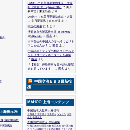
DM送ってね美月夢華坊東京・大阪
即日派遣TG：@An98363
に 美月
夢華坊｜東京出張 より
DM送ってね美月夢華坊東京・大阪
に 美月夢華坊｜東京出張 より
中国の風俗
に
1
より
清酒東京大阪高級出張 Telegram：
@top7341
に
匿名
より
,福州
日本在住の中国人の方一緒にビジネ
スしませんか？
に
匿名
より
中国語ネイティブの翻訳コンサルタ
ント（コーディネーター）を募集
に
匿名
より
「【募集】経験豊富な日本語の翻訳
者を探しています」
に
匿名
より
中国交流ＢＢＳ最新投
江
稿
MAHOO!上海コンテンツ
中国語求人仕事人材情報
!上海掲示板
上海求人
北京求人
大連求人
シンセン,広州
求人
香港求人
換,質問掲示板
外国語教師求人,生徒募集
中国語版)
中国語教師
韓国語教師
英語教師
日本語教師
スペイン語教師
フランス語教師
イタリア語