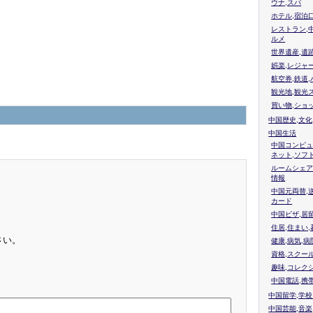
ウナ,スパ
ホテル,宿泊
レストラン,
ルメ
世界遺産,遺
娯楽,レジャ
航空券,鉄道,
観光地,観光
買い物,ショ
中国歴史,文化
中国生活
中国コンピュ
ネット,ソフ
ルームシェア
情報
中国元両替,
カード
中国ビザ,居
住居,住まい
さい。
健康,病気,病
資格,スクー
趣味,コレク
中国電話,携
中国留学,学
中国芸能,音楽