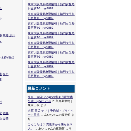
東京大阪最新出勤情報｜熱門女生每
区
日更新TG：yy9882
東京大阪最新出勤情報｜熱門女生每
日更新TG：yy9882
台
東京大阪最新出勤情報｜熱門女生每
日更新TG：yy9882
東京大阪最新出勤情報｜熱門女生每
),東莞,広州
日更新TG：yy9882
区
東京大阪最新出勤情報｜熱門女生每
日更新TG：yy9882
東京大阪最新出勤情報｜熱門女生每
日更新TG：yy9882
木齐),敦煌
東京大阪最新出勤情報｜熱門女生每
日更新TG：yy9882
東京大阪最新出勤情報｜熱門女生每
通,揚州
日更新TG：yy9882
庄
最新コメント
東京・大阪Google檢索美月夢華坊
公式：tg525.com
に 美月夢華坊｜
封
東京出張 より
吉原 周辺 デリ｜予約制・プライベ
波,紹興
ート重視
に あいちゃんの夜戀館 よ
山,金華
り
こんにちは♡ 異世界から来た案内
人、
に あいちゃんの夜戀館 より