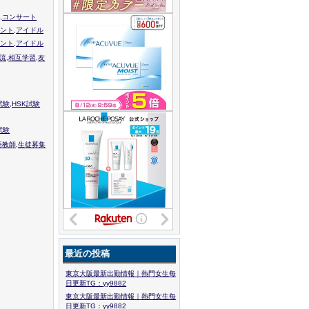
,コンサート
ント,アイドル
ント,アイドル
流,相互学習,友
験,HSK試験
試験
語教師,生徒募集
最近の投稿
東京大阪最新出勤情報｜熱門女生每
日更新TG：yy9882
東京大阪最新出勤情報｜熱門女生每
日更新TG：yy9882