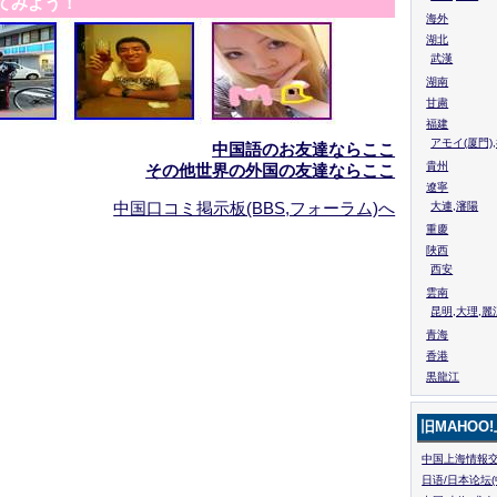
てみよう！
海外
湖北
武漢
湖南
甘粛
福建
アモイ(厦門)
中国語のお友達ならここ
貴州
その他世界の外国の友達ならここ
遼寧
中国口コミ掲示板(BBS,フォーラム)へ
大連,瀋陽
重慶
陜西
西安
雲南
昆明,大理,麗
青海
香港
黒龍江
旧MAHOO
中国上海情報交
日语/日本论坛(