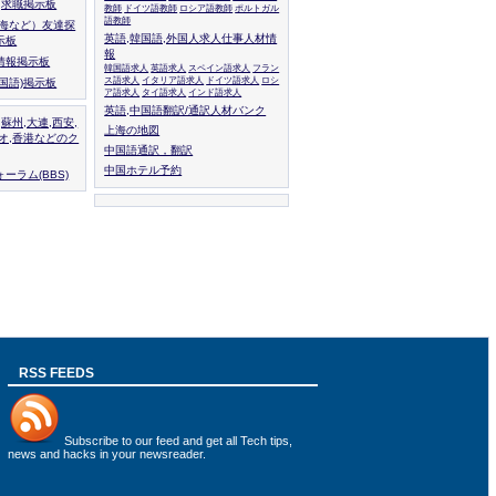
人,求職掲示板
教師
ドイツ語教師
ロシア語教師
ポルトガル
語教師
上海など）友達探
英語,韓国語,外国人求人仕事人材情
示板
報
情報掲示板
韓国語求人
英語求人
スペイン語求人
フラン
ス語求人
イタリア語求人
ドイツ語求人
ロシ
外国語)掲示板
ア語求人
タイ語求人
インド語求人
英語,中国語翻訳/通訳人材バンク
,蘇州,大連,西安,
上海の地図
カオ,香港などのク
中国語通訳，翻訳
中国ホテル予約
ーラム(BBS)
RSS FEEDS
Subscribe to
our feed
and get all Tech tips,
news and hacks in your newsreader.