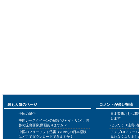
最も人気のページ
コメントが多い投稿
中国の風俗
日本製紙おむつ花
します
中国レースクイーンの翟凌(ジャイ・リン)、兽
兽の流出画像,動画ありますか？
ぼったくり注意(浦
中国のフリーソフト迅雷（xunlei)の日本語版
アメブロ(アメー
はどこでダウンロードできますか？
見れなくなりまし