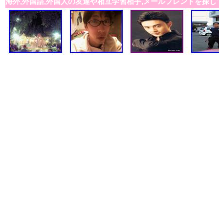
海外,外国語,外国人の友達や相互学習相手,メールフレンドを探し