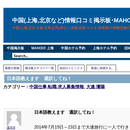
中国(上海,北京など)情報口コミ掲示板･MAH
中国(上海,北京,大連,天津,広州,深セン,成都,桂林,マカオ,香港等)の情報交
中国掲示板
MAHOO! 上海
中国ホテル予約
上海ホテル予約
旧M
最新の投稿
掲示板カテゴリー一覧
未読のトピックス
新規に投稿する。
日本語教えます 通訳してね！
カテゴリー：
中国仕事,転職,求人募集情報
,
大連,瀋陽
日本語教えます 通訳してね！
2014年7月19日～23日まで大連旅行に一人で行
漫洋洋