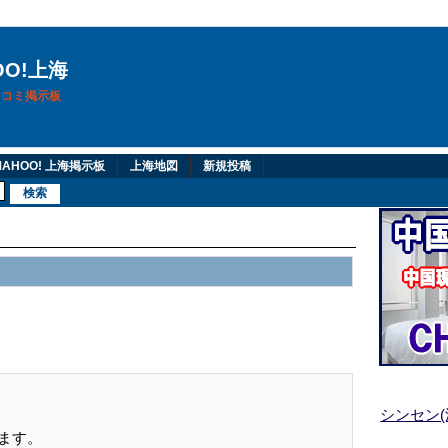
OO!上海
換口コミ掲示板
AHOO! 上海掲示板
上海地図
新規投稿
シンセン
きます。