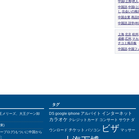
中国(上海)求
中国語,中国(
し,出会いの掲
中国企業,商品
中国語.語学(
上海,北京,杭州
成都,広州,マ
チコミ掲示板
中国語,中国フォ
タグ
インターネット
アルバイト
DS
王メリーズ、大王グーン卸
google
iphone
カラオケ
クレジットカード
コンサート
サウナ
ダ
東)
ビザ
チケット
ウンロード
パソコン
マッサー
バーブログ)もついに中国から
た