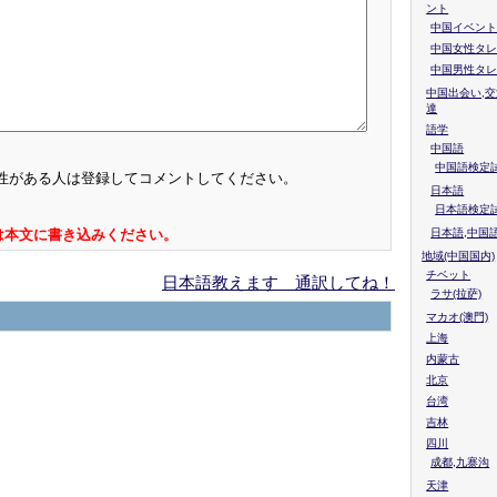
ント
中国イベント
中国女性タレ
中国男性タレ
中国出会い,交
達
語学
中国語
中国語検定試
性がある人は登録してコメントしてください。
日本語
日本語検定
日本語,中国
は本文に書き込みください。
地域(中国国内)
チベット
日本語教えます 通訳してね！
ラサ(拉萨)
マカオ(澳門)
上海
内蒙古
北京
台湾
吉林
四川
成都,九寨沟
天津