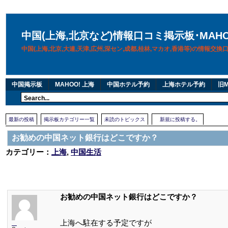
中国(上海,北京など)情報口コミ掲示板･MAH
中国(上海,北京,大連,天津,広州,深セン,成都,桂林,マカオ,香港等)の情報交
中国掲示板
MAHOO! 上海
中国ホテル予約
上海ホテル予約
旧M
最新の投稿
掲示板カテゴリー一覧
未読のトピックス
新規に投稿する。
お勧めの中国ネット銀行はどこですか？
カテゴリー：
上海
,
中国生活
お勧めの中国ネット銀行はどこですか？
上海へ駐在する予定ですが