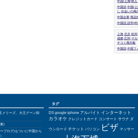
中国(上海)求
中国語,中国(
し,出会いの掲
中国企業,商品
中国語.語学(
上海,北京,杭州
成都,広州,マ
チコミ掲示板
中国語,中国フォ
タグ
インターネット
アルバイト
DS
王メリーズ、大王グーン卸
google
iphone
カラオケ
クレジットカード
コンサート
サウナ
ダ
東)
ビザ
チケット
ウンロード
パソコン
マッサー
バーブログ)もついに中国から
た