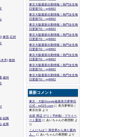
東京大阪最新出勤情報｜熱門女生每
区
日更新TG：yy9882
東京大阪最新出勤情報｜熱門女生每
日更新TG：yy9882
台
東京大阪最新出勤情報｜熱門女生每
日更新TG：yy9882
東京大阪最新出勤情報｜熱門女生每
),東莞,広州
日更新TG：yy9882
区
東京大阪最新出勤情報｜熱門女生每
日更新TG：yy9882
東京大阪最新出勤情報｜熱門女生每
日更新TG：yy9882
木齐),敦煌
東京大阪最新出勤情報｜熱門女生每
日更新TG：yy9882
東京大阪最新出勤情報｜熱門女生每
通,揚州
日更新TG：yy9882
庄
最新コメント
東京・大阪Google檢索美月夢華坊
公式：tg525.com
に 美月夢華坊｜
封
東京出張 より
吉原 周辺 デリ｜予約制・プライベ
波,紹興
ート重視
に あいちゃんの夜戀館 よ
山,金華
り
こんにちは♡ 異世界から来た案内
人、
に あいちゃんの夜戀館 より