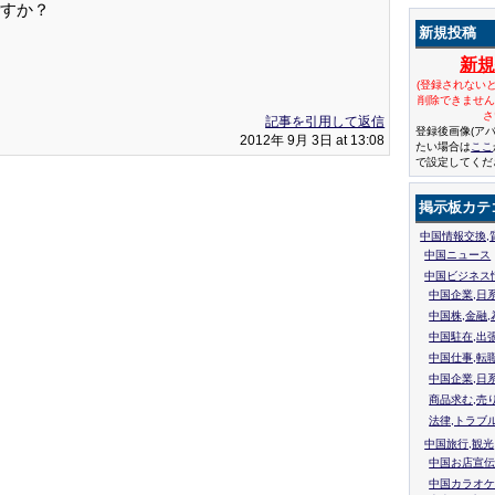
すか？
新規投稿
新
(登録されない
削除できませ
さ
記事を引用して返信
登録後画像(ア
2012年 9月 3日 at 13:08
たい場合は
ここ
で設定してくだ
掲示板カテ
中国情報交換,
中国ニュース
中国ビジネス
中国企業,日
中国株,金融,
中国駐在,出
中国仕事,転
中国企業,日
商品求む,売
法律,トラブ
中国旅行,観光
中国お店宣伝
中国カラオケ