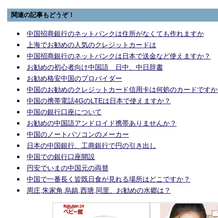
関連の記事もどうぞ！
中国招商銀行のネットバンクは住所がなくても作れますか
上海でお勧めの人気のクレジットカードは
中国招商銀行のネットバンクは日本で送金など使えますか？
お勧めの初心者向け中国語 日中、中日辞書
お勧め格安中国のプロバイダー
中国のお勧めのクレジットカード信用卡は何処のカードですか
中国の携帯電話4GのLTEは日本で使えますか？
中国の銀行口座について
お勧めの中国語アンドロイド携帯ありませんか？
中国のノートパソコンのメーカー
日本の中国銀行、工商銀行で円の引き出し
中国での銀行口座開設
円安でいまの中国元の両替
中国で一番長く皆既日食が見れる場所はどこですか？
周庄,朱家角,烏鎮,西塘,同里、お勧めの水郷は？