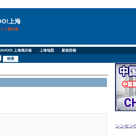
OO!上海
換口コミ掲示板
AHOO! 上海掲示板
上海地図
新規投稿
シンセン