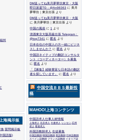
DM送ってね美月夢華坊東京・大阪
即日派遣TG：@An98363
に 美月
夢華坊｜東京出張 より
DM送ってね美月夢華坊東京・大阪
に 美月夢華坊｜東京出張 より
中国の風俗
に
1
より
清酒東京大阪高級出張 Telegram：
@top7341
に
匿名
より
,福州
日本在住の中国人の方一緒にビジネ
スしませんか？
に
匿名
より
中国語ネイティブの翻訳コンサルタ
ント（コーディネーター）を募集
に
匿名
より
「【募集】経験豊富な日本語の翻訳
者を探しています」
に
匿名
より
中国交流ＢＢＳ最新投
江
稿
MAHOO!上海コンテンツ
中国語求人仕事人材情報
!上海掲示板
上海求人
北京求人
大連求人
シンセン,広州
求人
香港求人
換,質問掲示板
外国語教師求人,生徒募集
中国語版)
中国語教師
韓国語教師
英語教師
日本語教師
スペイン語教師
フランス語教師
イタリア語