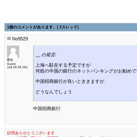
1個のコメントがあります。( 1スレッド)
No9529
の発言:
匿名
Guest
上海へ駐在する予定ですが
118.26.56.181
何処の中国の銀行のネットバンキングがお勧めで
中国招商銀行が良いとききますが
どうなんでしょう
中国招商銀行
訪問ありがとうございます