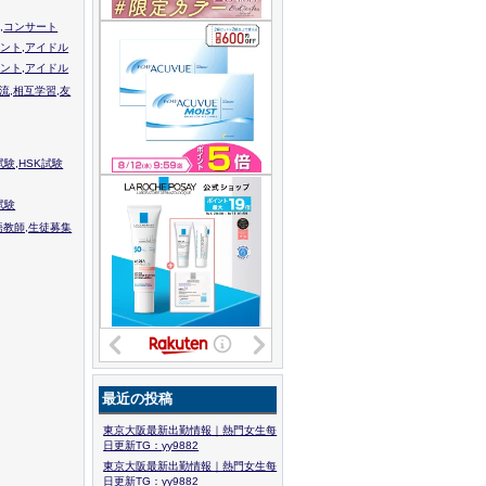
,コンサート
ント,アイドル
ント,アイドル
流,相互学習,友
験,HSK試験
試験
語教師,生徒募集
最近の投稿
東京大阪最新出勤情報｜熱門女生每
日更新TG：yy9882
東京大阪最新出勤情報｜熱門女生每
日更新TG：yy9882