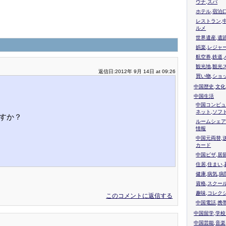
ウナ,スパ
ホテル,宿泊
レストラン,
ルメ
世界遺産,遺
娯楽,レジャ
航空券,鉄道,
観光地,観光
返信日:2012年 9月 14日 at 09:26
買い物,ショ
中国歴史,文化
中国生活
中国コンピュ
ネット,ソフ
すか？
ルームシェア
情報
中国元両替,
カード
中国ビザ,居
住居,住まい
健康,病気,病
資格,スクー
趣味,コレク
このコメントに返信する
中国電話,携
中国留学,学
中国芸能,音楽