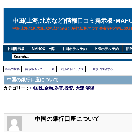
中国(上海,北京など)情報口コミ掲示板･MAH
中国(上海,北京,大連,天津,広州,深セン,成都,桂林,マカオ,香港等)の情報交
中国掲示板
MAHOO! 上海
中国ホテル予約
上海ホテル予約
旧M
最新の投稿
掲示板カテゴリー一覧
未読のトピックス
新規に投稿する。
中国の銀行口座について
カテゴリー：
中国株,金融,為替,投資
,
大連,瀋陽
中国の銀行口座について