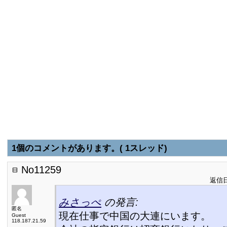
1個のコメントがあります。( 1スレッド)
No11259
返信日:
みさっぺ
の発言:
匿名
現在仕事で中国の大連にいます。
Guest
118.187.21.59