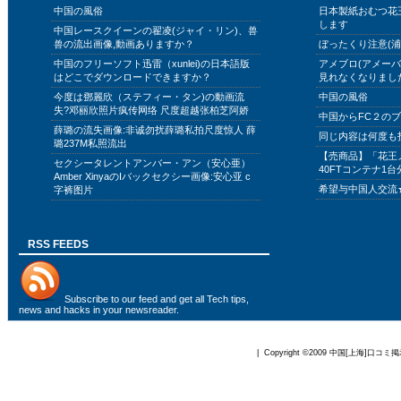
中国の風俗
日本製紙おむつ花
します
中国レースクイーンの翟凌(ジャイ・リン)、兽
兽の流出画像,動画ありますか？
ぼったくり注意(浦
中国のフリーソフト迅雷（xunlei)の日本語版
アメブロ(アメー
はどこでダウンロードできますか？
見れなくなりまし
今度は鄧麗欣（ステフィー・タン)の動画流
中国の風俗
失?邓丽欣照片疯传网络 尺度超越张柏芝阿娇
中国からFC２の
薛璐の流失画像:非诚勿扰薛璐私拍尺度惊人 薛
同じ内容は何度も
璐237M私照流出
【売商品】「花王
セクシータレントアンバー・アン（安心亜）
40FTコンテナ1台
Amber XinyaのIバックセクシー画像:安心亚 c
希望与中国人交流
字裤图片
RSS FEEDS
Subscribe to
our feed
and get all Tech tips,
news and hacks in your newsreader.
| Copyright ©2009
中国[上海]口コミ掲