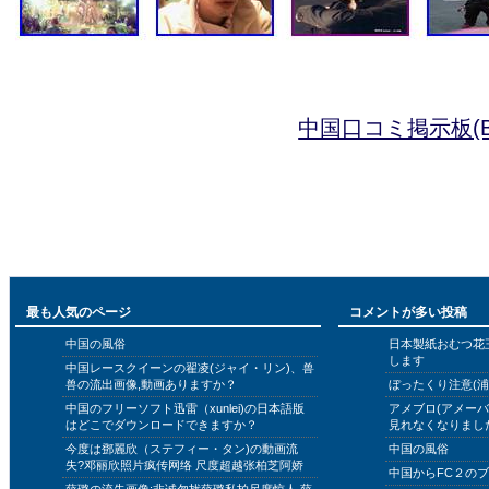
中国口コミ掲示板(B
最も人気のページ
コメントが多い投稿
中国の風俗
日本製紙おむつ花
します
中国レースクイーンの翟凌(ジャイ・リン)、兽
兽の流出画像,動画ありますか？
ぼったくり注意(浦
中国のフリーソフト迅雷（xunlei)の日本語版
アメブロ(アメー
はどこでダウンロードできますか？
見れなくなりまし
今度は鄧麗欣（ステフィー・タン)の動画流
中国の風俗
失?邓丽欣照片疯传网络 尺度超越张柏芝阿娇
中国からFC２の