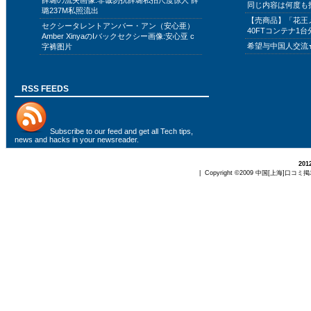
薛璐の流失画像:非诚勿扰薛璐私拍尺度惊人 薛
同じ内容は何度も
璐237M私照流出
【売商品】「花王
セクシータレントアンバー・アン（安心亜）
40FTコンテナ1台
Amber XinyaのIバックセクシー画像:安心亚 c
希望与中国人交流
字裤图片
RSS FEEDS
Subscribe to
our feed
and get all Tech tips,
news and hacks in your newsreader.
20
| Copyright ©2009
中国[上海]口コミ掲