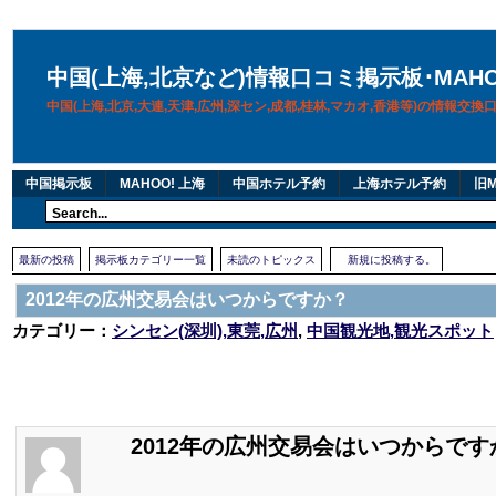
中国(上海,北京など)情報口コミ掲示板･MAH
中国(上海,北京,大連,天津,広州,深セン,成都,桂林,マカオ,香港等)の情報交
中国掲示板
MAHOO! 上海
中国ホテル予約
上海ホテル予約
旧M
最新の投稿
掲示板カテゴリー一覧
未読のトピックス
新規に投稿する。
2012年の広州交易会はいつからですか？
カテゴリー：
シンセン(深圳),東莞,広州
,
中国観光地,観光スポット
2012年の広州交易会はいつからです