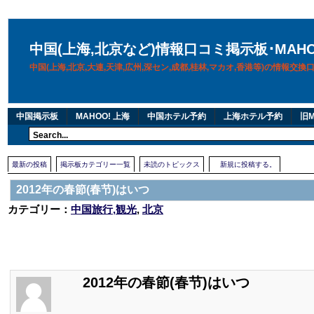
中国(上海,北京など)情報口コミ掲示板･MAH
中国(上海,北京,大連,天津,広州,深セン,成都,桂林,マカオ,香港等)の情報交
中国掲示板
MAHOO! 上海
中国ホテル予約
上海ホテル予約
旧M
最新の投稿
掲示板カテゴリー一覧
未読のトピックス
新規に投稿する。
2012年の春節(春节)はいつ
カテゴリー：
中国旅行,観光
,
北京
2012年の春節(春节)はいつ