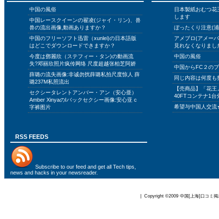
中国の風俗
日本製紙おむつ花
します
中国レースクイーンの翟凌(ジャイ・リン)、兽
兽の流出画像,動画ありますか？
ぼったくり注意(浦
中国のフリーソフト迅雷（xunlei)の日本語版
アメブロ(アメー
はどこでダウンロードできますか？
見れなくなりまし
今度は鄧麗欣（ステフィー・タン)の動画流
中国の風俗
失?邓丽欣照片疯传网络 尺度超越张柏芝阿娇
中国からFC２の
薛璐の流失画像:非诚勿扰薛璐私拍尺度惊人 薛
同じ内容は何度も
璐237M私照流出
【売商品】「花王
セクシータレントアンバー・アン（安心亜）
40FTコンテナ1台
Amber XinyaのIバックセクシー画像:安心亚 c
希望与中国人交流
字裤图片
RSS FEEDS
Subscribe to
our feed
and get all Tech tips,
news and hacks in your newsreader.
| Copyright ©2009
中国[上海]口コミ掲