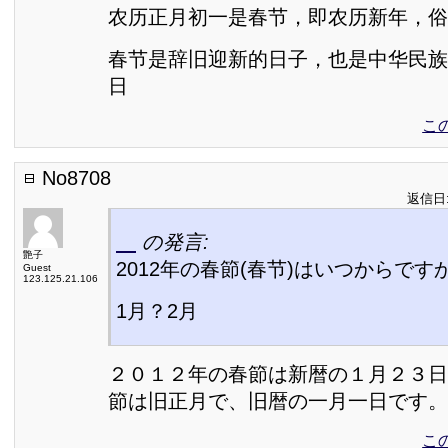
农历正月初一是春节，即农历新年，俗称
春节是辞旧迎新的日子，也是中华民族
日
こ
No8708
返信日:2
の発言:
艶子
2012年の春節(春节)はいつからです
Guest
123.125.21.106
1月？2月
２０１２年の春節は新暦の１月２３日
節は旧正月で、旧暦の一月一日です。
こ