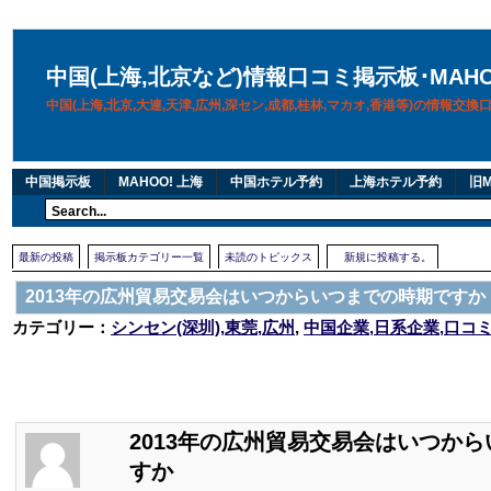
中国(上海,北京など)情報口コミ掲示板･MAH
中国(上海,北京,大連,天津,広州,深セン,成都,桂林,マカオ,香港等)の情報交
中国掲示板
MAHOO! 上海
中国ホテル予約
上海ホテル予約
旧M
最新の投稿
掲示板カテゴリー一覧
未読のトピックス
新規に投稿する。
2013年の広州貿易交易会はいつからいつまでの時期ですか
カテゴリー：
シンセン(深圳),東莞,広州
,
中国企業,日系企業,口コ
2013年の広州貿易交易会はいつか
すか