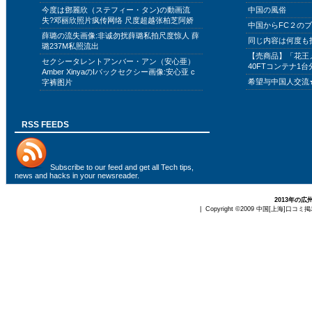
今度は鄧麗欣（ステフィー・タン)の動画流
中国の風俗
失?邓丽欣照片疯传网络 尺度超越张柏芝阿娇
中国からFC２の
薛璐の流失画像:非诚勿扰薛璐私拍尺度惊人 薛
同じ内容は何度も
璐237M私照流出
【売商品】「花王
セクシータレントアンバー・アン（安心亜）
40FTコンテナ1台
Amber XinyaのIバックセクシー画像:安心亚 c
希望与中国人交流
字裤图片
RSS FEEDS
Subscribe to
our feed
and get all Tech tips,
news and hacks in your newsreader.
2013年の
| Copyright ©2009
中国[上海]口コミ掲