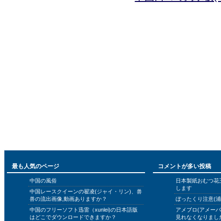
最も人気のページ
コメントが多い投稿
中国の風俗
日本製紙おむつ花
します
中国レースクイーンの翟凌(ジャイ・リン)、兽
兽の流出画像,動画ありますか？
ぼったくり注意(浦
中国のフリーソフト迅雷（xunlei)の日本語版
アメブロ(アメー
はどこでダウンロードできますか？
見れなくなりまし