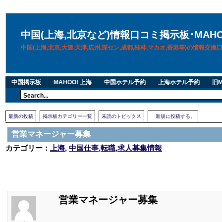
中国(上海,北京など)情報口コミ掲示板･MAH
中国(上海,北京,大連,天津,広州,深セン,成都,桂林,マカオ,香港等)の情報交
中国掲示板
MAHOO! 上海
中国ホテル予約
上海ホテル予約
旧M
最新の投稿
掲示板カテゴリー一覧
未読のトピックス
新規に投稿する。
営業マネージャー募集
カテゴリー：
上海
,
中国仕事,転職,求人募集情報
営業マネージャー募集