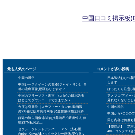
中国口コミ掲示板(B
最も人気のページ
コメントが多い投稿
中国の風俗
日本製紙おむつ花
します
中国レースクイーンの翟凌(ジャイ・リン)、兽
兽の流出画像,動画ありますか？
ぼったくり注意(浦
中国のフリーソフト迅雷（xunlei)の日本語版
アメブロ(アメー
はどこでダウンロードできますか？
見れなくなりまし
今度は鄧麗欣（ステフィー・タン)の動画流
中国の風俗
失?邓丽欣照片疯传网络 尺度超越张柏芝阿娇
中国からFC２の
薛璐の流失画像:非诚勿扰薛璐私拍尺度惊人 薛
同じ内容は何度も
璐237M私照流出
【売商品】「花王
セクシータレントアンバー・アン（安心亜）
40FTコンテナ1台
Amber XinyaのIバックセクシー画像:安心亚 c