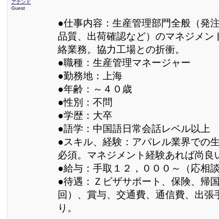
アテンド
Guest
●仕事内容：生産管理部門全般（発
品質、出荷確認など）のマネジメン
絡業務。協力工場との折衝。
●職種：生産管理マネージャー
●勤務地：上海
●年齢：～４０歳
●性別：不問
●学歴：大卒
●語学：中国語日常会話レベル以上
●スキル、経験：アパレル業界での
必須。マネジメント経験あれば尚良
●給与：手取１２，０００～（応相
●待遇：Ｚビザサポート、保険、帰
回）、賞与、交通費、通信費、出張
り。