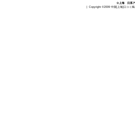
☆上海 日系
| Copyright ©2009
中国[上海]口コミ掲