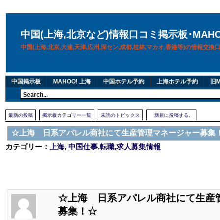
中国(上海,北京など)情報口コミ掲示板･MAH
中国(上海,北京,大連,天津,広州,深セン,成都,桂林,マカオ,香港等)の情報交
中国掲示板
MAHOO! 上海
中国ホテル予約
上海ホテル予約
旧M
最新の投稿
掲示板カテゴリー一覧
未読のトピックス
新規に投稿する。
☆上海 日系アパレル商社にて生産管理マネージャー募集
カテゴリー：
上海
,
中国仕事,転職,求人募集情報
☆上海 日系アパレル商社にて生産
募集！☆