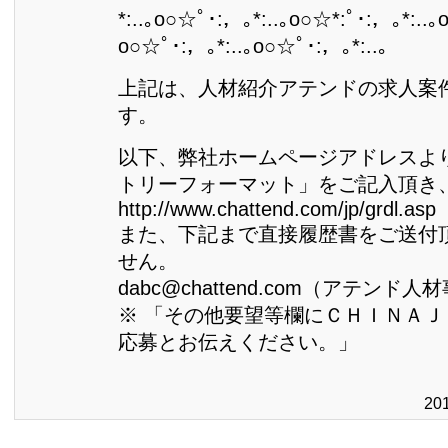
*:..｡o○☆ﾟ･:，｡*:..｡o○☆*:ﾟ･:，｡*:..｡
o○☆ﾟ･:，｡*:..｡o○☆ﾟ･:，｡*:..｡
上記は、人材紹介アテンドの求人案
す。
以下、弊社ホームページアドレスよ
トリーフォーマット」をご記入頂き
http://www.chattend.com/jp/grdl.asp
また、下記まで直接履歴書をご送付
せん。
dabc@chattend.com（アテンド
※ 「その他要望等欄にＣＨＩＮＡ
応募とお伝えください。」
20