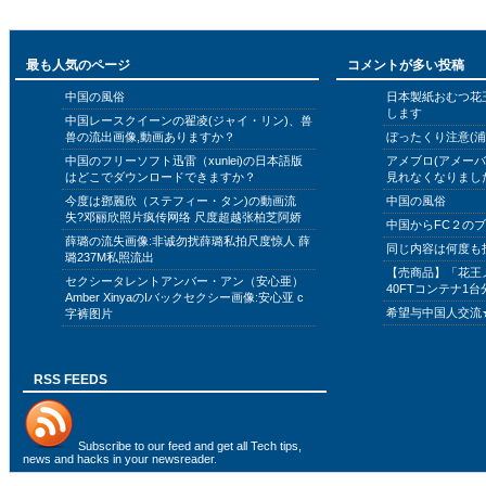
最も人気のページ
コメントが多い投稿
中国の風俗
日本製紙おむつ花
します
中国レースクイーンの翟凌(ジャイ・リン)、兽
兽の流出画像,動画ありますか？
ぼったくり注意(浦
中国のフリーソフト迅雷（xunlei)の日本語版
アメブロ(アメー
はどこでダウンロードできますか？
見れなくなりまし
今度は鄧麗欣（ステフィー・タン)の動画流
中国の風俗
失?邓丽欣照片疯传网络 尺度超越张柏芝阿娇
中国からFC２の
薛璐の流失画像:非诚勿扰薛璐私拍尺度惊人 薛
同じ内容は何度も
璐237M私照流出
【売商品】「花王
セクシータレントアンバー・アン（安心亜）
40FTコンテナ1台
Amber XinyaのIバックセクシー画像:安心亚 c
希望与中国人交流
字裤图片
RSS FEEDS
Subscribe to
our feed
and get all Tech tips,
news and hacks in your newsreader.