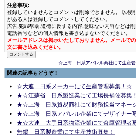
注意事項:
登録していませんとコメントは削除できません。 以後
がある人は登録してコメントしてください。
広告,犯罪幇助,道徳に反する内容,意味ない内容などは
電話番号などの個人情報も書き込まないでください。
メールアドレスは掲示いたしておりません。メールでの
文に書き込みください。
☆上海 日系アパレル商社にて生産管
関連の記事もどうぞ！
☆大連 日系メーカーにて生産管理募集！☆
★☆江蘇省 日系製造業にて工場長補佐募集
★☆上海 日系貿易商社にて財務担当マネー
★☆上海 日系アパレル企業にてデザイナー
★☆大連 大手日系物流企業にて倉庫管理者
無錫 日系製造業にて生産技術募集！