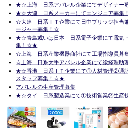
★☆上海 日系アパレル企業にてデザイナー
★☆大連 日系メーカーにてエンジニア募集
☆大連 日系ＩＴ企業にて日中ブリッジ担当
ージャー募集！☆
★☆青島或いは日本 日系電子企業にて電気
集！☆★
☆上海 日系産業機器商社にて工場指導員募
☆上海 日系大手アパレル企業にて総経理助
★☆香港 日系ＩＴ企業にて①人材管理②通
スタッフ募集！☆★
アパレルの生産管理募集
★☆タイ 日系製造業にて①技術営業②生産