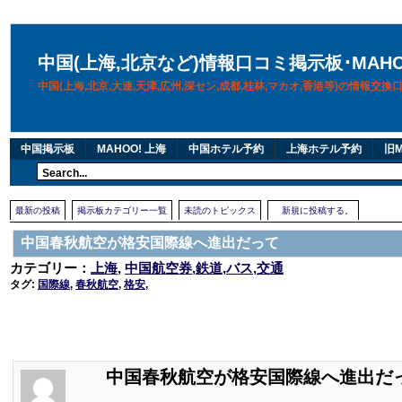
中国(上海,北京など)情報口コミ掲示板･MAH
中国(上海,北京,大連,天津,広州,深セン,成都,桂林,マカオ,香港等)の情報交
中国掲示板
MAHOO! 上海
中国ホテル予約
上海ホテル予約
旧M
最新の投稿
掲示板カテゴリー一覧
未読のトピックス
新規に投稿する。
中国春秋航空が格安国際線へ進出だって
カテゴリー：
上海
,
中国航空券,鉄道,バス,交通
タグ:
国際線
,
春秋航空
,
格安
,
中国春秋航空が格安国際線へ進出だ