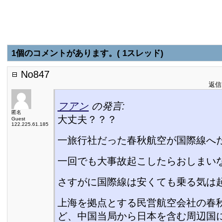
1個のコメントがあります。( 1スレッド)
No847
返信日
フアン
の発言:
匿名
大丈夫？？？
Guest
122.225.61.185
一旅行社だった春秋航空が国際線へ
一回でも大事故起こしたらおしまいな
さすがに国際線は安くても乗る気は
上海を拠点とする民営航空会社の春
ど、中国当局から日本を含む周辺国