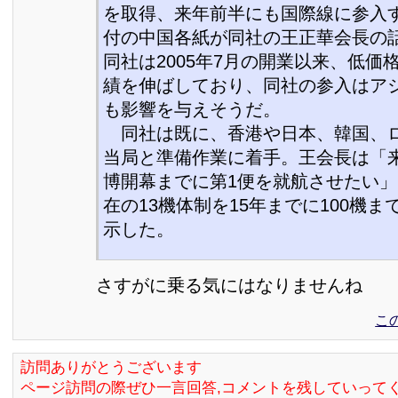
を取得、来年前半にも国際線に参入す
付の中国各紙が同社の王正華会長の
同社は2005年7月の開業以来、低価
績を伸ばしており、同社の参入はア
も影響を与えそうだ。
同社は既に、香港や日本、韓国、
当局と準備作業に着手。王会長は「
博開幕までに第1便を就航させたい
在の13機体制を15年までに100機
示した。
さすがに乗る気にはなりませんね
こ
訪問ありがとうございます
ページ訪問の際ぜひ一言回答,コメントを残していって