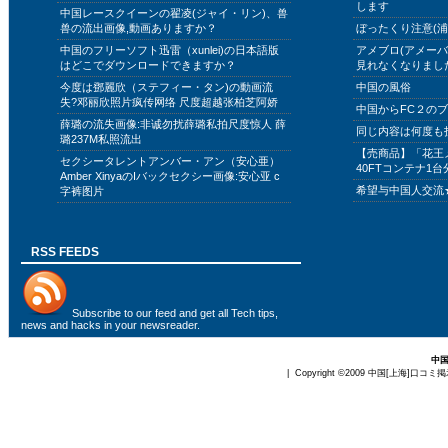
します
中国レースクイーンの翟凌(ジャイ・リン)、兽
兽の流出画像,動画ありますか？
ぼったくり注意(浦
中国のフリーソフト迅雷（xunlei)の日本語版
アメブロ(アメー
はどこでダウンロードできますか？
見れなくなりまし
今度は鄧麗欣（ステフィー・タン)の動画流
中国の風俗
失?邓丽欣照片疯传网络 尺度超越张柏芝阿娇
中国からFC２の
薛璐の流失画像:非诚勿扰薛璐私拍尺度惊人 薛
同じ内容は何度も
璐237M私照流出
【売商品】「花王
セクシータレントアンバー・アン（安心亜）
40FTコンテナ1台
Amber XinyaのIバックセクシー画像:安心亚 c
希望与中国人交流
字裤图片
RSS FEEDS
Subscribe to
our feed
and get all Tech tips,
news and hacks in your newsreader.
中
| Copyright ©2009
中国[上海]口コミ掲