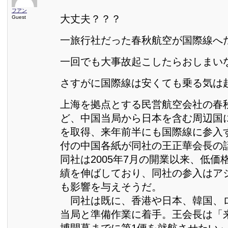
フアン
大丈夫？？？
Guest
一旅行社だった春秋航空が国際線へ
一回でも大事故起こしたらおしまいな
さすがに国際線は安くても乗る気は
上海を拠点とする民営航空会社の春
ど、中国当局から日本を含む周辺国
を取得、来年前半にも国際線に参入す
付の中国各紙が同社の王正華会長の
同社は2005年7月の開業以来、低価
績を伸ばしており、同社の参入はア
も影響を与えそうだ。
同社は既に、香港や日本、韓国、
当局と準備作業に着手。王会長は「
博開幕までに第1便を就航させたい