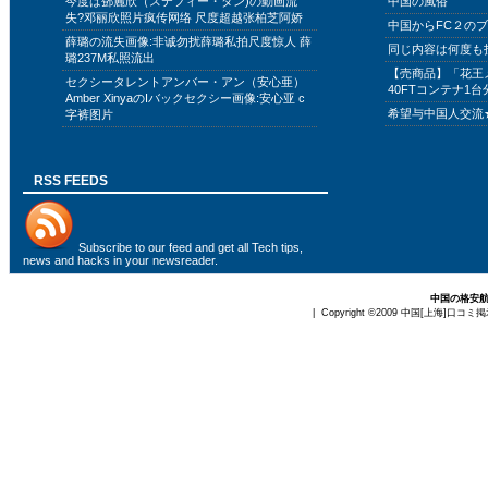
今度は鄧麗欣（ステフィー・タン)の動画流
中国の風俗
失?邓丽欣照片疯传网络 尺度超越张柏芝阿娇
中国からFC２の
薛璐の流失画像:非诚勿扰薛璐私拍尺度惊人 薛
同じ内容は何度も
璐237M私照流出
【売商品】「花王
セクシータレントアンバー・アン（安心亜）
40FTコンテナ1台
Amber XinyaのIバックセクシー画像:安心亚 c
希望与中国人交流
字裤图片
RSS FEEDS
Subscribe to
our feed
and get all Tech tips,
news and hacks in your newsreader.
中国の格安
| Copyright ©2009
中国[上海]口コミ掲