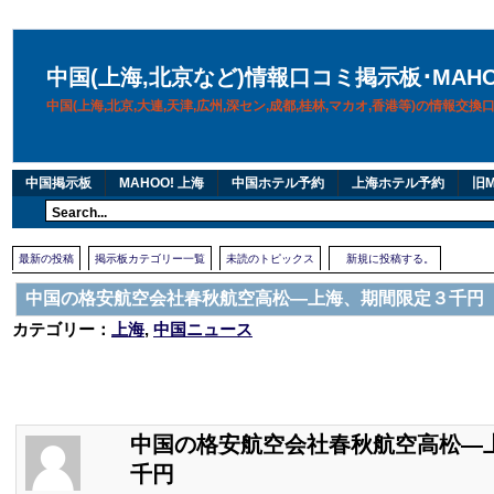
中国(上海,北京など)情報口コミ掲示板･MAH
中国(上海,北京,大連,天津,広州,深セン,成都,桂林,マカオ,香港等)の情報交
中国掲示板
MAHOO! 上海
中国ホテル予約
上海ホテル予約
旧M
最新の投稿
掲示板カテゴリー一覧
未読のトピックス
新規に投稿する。
中国の格安航空会社春秋航空高松―上海、期間限定３千円
カテゴリー：
上海
,
中国ニュース
中国の格安航空会社春秋航空高松―
千円