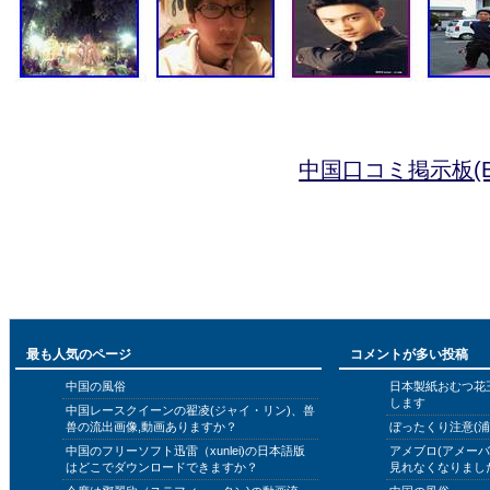
中国口コミ掲示板(B
最も人気のページ
コメントが多い投稿
中国の風俗
日本製紙おむつ花
します
中国レースクイーンの翟凌(ジャイ・リン)、兽
兽の流出画像,動画ありますか？
ぼったくり注意(浦
中国のフリーソフト迅雷（xunlei)の日本語版
アメブロ(アメー
はどこでダウンロードできますか？
見れなくなりまし