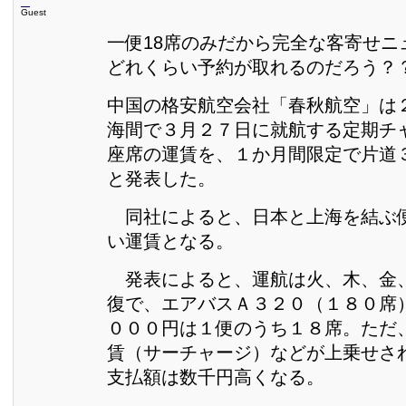
Guest
一便18席のみだから完全な客寄せニ
どれくらい予約が取れるのだろう？
中国の格安航空会社「春秋航空」は
海間で３月２７日に就航する定期チ
座席の運賃を、１か月間限定で片道
と発表した。
同社によると、日本と上海を結ぶ
い運賃となる。
発表によると、運航は火、木、金
復で、エアバスＡ３２０（１８０席
０００円は１便のうち１８席。ただ
賃（サーチャージ）などが上乗せさ
支払額は数千円高くなる。