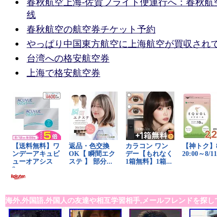
春秋航空上海-佐賀フライト便運行へ：春秋航
线
春秋航空の航空券チケット予約
やっぱり中国東方航空に上海航空が買収され
台湾への格安航空券
上海で格安航空券
海外,外国語,外国人の友達や相互学習相手,メールフレンドを探し