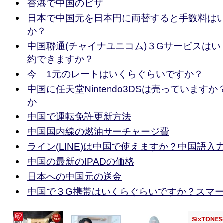
香港で中国のビザ
日本で中国元を日本円に両替すると手数料は
か？
中国聯通(チャイナユニコム)３Gサービスは
約できますか？
今 1元のレートはいくらぐらいですか？
中国に任天堂Nintendo3DSは売っています
か
中国で運転免許更新方法
中国国内線の燃油サーチャージ費
ライン(LINE)は中国で使えますか？中国語
中国の最新のIPADの価格
日本への中国元の送金
中国で３G携帯はいくらぐらいですか？スマ