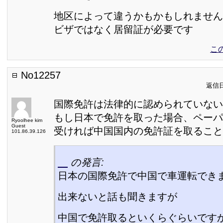
地区によって違うかもかもしれません
ビザではなく居留証が必要です
こ
No12257
返信日:
国際免許は法律的に認められていない
もし日本で免許を取った場合、ペーパ
Ryoolhee kim
Guest
受ければ中国国内の免許証を取ること
101.86.39.126
の発言:
日本の国際免許で中国で車運転でき
出来ないと話も聞きますが
中国で免許取るといくらぐらいです