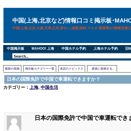
中国(上海,北京など)情報口コミ掲示板･MAH
中国(上海,北京,大連,天津,広州,深セン,成都,桂林,マカオ,香港等)の情報交
中国掲示板
MAHOO! 上海
中国ホテル予約
上海ホテル予約
旧M
最新の投稿
掲示板カテゴリー一覧
未読のトピックス
新規に投稿する。
日本の国際免許で中国で車運転できますか？
カテゴリー：
上海
,
中国生活
日本の国際免許で中国で車運転でき