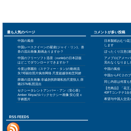
最も人気のページ
コメントが多い投稿
中国の風俗
日本製紙おむつ花
します
中国レースクイーンの翟凌(ジャイ・リン)、兽
兽の流出画像,動画ありますか？
ぼったくり注意(浦
中国のフリーソフト迅雷（xunlei)の日本語版
アメブロ(アメー
はどこでダウンロードできますか？
見れなくなりまし
今度は鄧麗欣（ステフィー・タン)の動画流
中国の風俗
失?邓丽欣照片疯传网络 尺度超越张柏芝阿娇
中国からFC２の
薛璐の流失画像:非诚勿扰薛璐私拍尺度惊人 薛
同じ内容は何度も
璐237M私照流出
【売商品】「花王
セクシータレントアンバー・アン（安心亜）
40FTコンテナ1台
Amber XinyaのIバックセクシー画像:安心亚 c
希望与中国人交流
字裤图片
RSS FEEDS