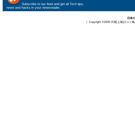
Subscribe to
our feed
and get all Tech tips,
news and hacks in your newsreader.
日本
| Copyright ©2009
中国[上海]口コミ掲