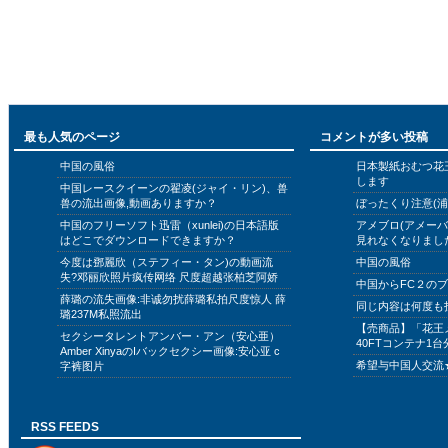
最も人気のページ
コメントが多い投稿
中国の風俗
日本製紙おむつ花
します
中国レースクイーンの翟凌(ジャイ・リン)、兽
兽の流出画像,動画ありますか？
ぼったくり注意(浦
中国のフリーソフト迅雷（xunlei)の日本語版
アメブロ(アメー
はどこでダウンロードできますか？
見れなくなりまし
今度は鄧麗欣（ステフィー・タン)の動画流
中国の風俗
失?邓丽欣照片疯传网络 尺度超越张柏芝阿娇
中国からFC２の
薛璐の流失画像:非诚勿扰薛璐私拍尺度惊人 薛
同じ内容は何度も
璐237M私照流出
【売商品】「花王
セクシータレントアンバー・アン（安心亜）
40FTコンテナ1台
Amber XinyaのIバックセクシー画像:安心亚 c
希望与中国人交流
字裤图片
RSS FEEDS