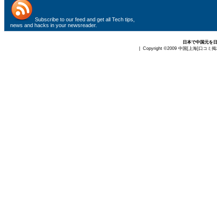
Subscribe to
our feed
and get all Tech tips,
news and hacks in your newsreader.
日本で中国元を
| Copyright ©2009
中国[上海]口コミ掲