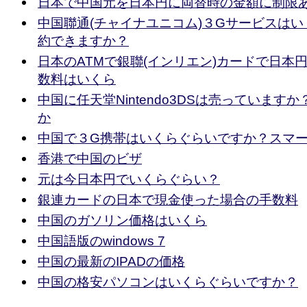
日本で中国元を日本円に両替時の金額に制限
中国聯通(チャイナユニコム)３Gサービスは
約できますか？
日本のATMで銀聯(インリエン)カードで日本
数料はいくら
中国に任天堂Nintendo3DSは売っています
か
中国で３G携帯はいくらぐらいですか？スマ
香港で中国のビザ
元は今日本円でいくらぐらい？
銀連カードの日本で現金使った場合の手数料
中国のガソリン価格はいくら
中国語版のwindows 7
中国の最新のIPADの価格
中国の格安パソコンはいくらぐらいですか？