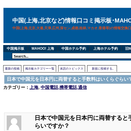
中国(上海,北京など)情報口コミ掲示板･MAH
中国(上海,北京,大連,天津,広州,深セン,成都,桂林,マカオ,香港等)の情報交
中国掲示板
MAHOO! 上海
中国ホテル予約
上海ホテル予約
旧M
最新の投稿
掲示板カテゴリー一覧
未読のトピックス
新規に投稿する。
日本で中国元を日本円に両替すると手数料はいくらぐらい
カテゴリー：
上海
,
中国電話,携帯電話,通信
日本で中国元を日本円に両替すると
らいですか？