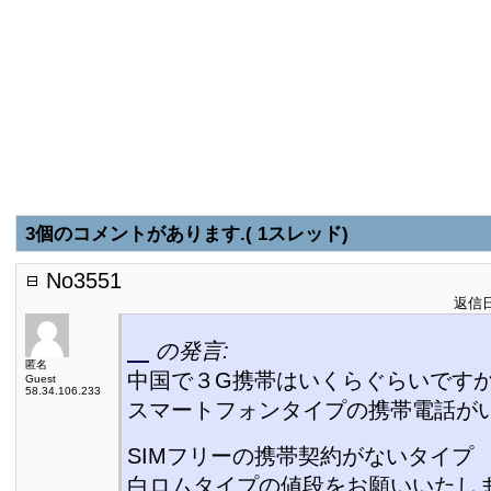
3個のコメントがあります.( 1スレッド)
No3551
返信日:
の発言:
匿名
中国で３G携帯はいくらぐらいです
Guest
58.34.106.233
スマートフォンタイプの携帯電話が
SIMフリーの携帯契約がないタイプ
白ロムタイプの値段をお願いいたし