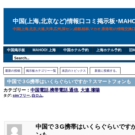
中国(上海,北京など)情報口コミ掲示板･MAH
中国(上海,北京,大連,天津,広州,深セン,成都,桂林,マカオ,香港等)の情報交
中国掲示板
MAHOO! 上海
中国ホテル予約
上海ホテル予約
旧M
最新の投稿
掲示板カテゴリー一覧
未読のトピックス
新規に投稿する。
中国で３G携帯はいくらぐらいですか？スマートフォンも
カテゴリー：
中国電話,携帯電話,通信
,
大連,瀋陽
タグ:
simフリー
,
白ロム
,
中国で３G携帯はいくらぐらいです
ンも