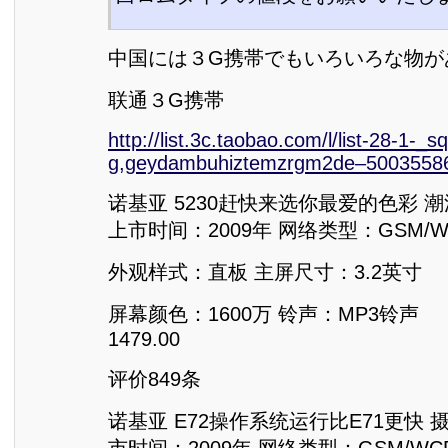
中国には３G携帯でもいろいろな物が
联通３G携帯
http://list.3c.taobao.com/l/list-28-1-_sq
g,geydambuhiztemzrgm2de–5003558
诺基亚 5230赶快来选你最爱的色彩 
上市时间：2009年 网络类型：GSM/WC
外观样式：直板 主屏尺寸：3.2英寸
屏幕颜色：1600万 铃声：MP3铃声
1479.00
评价849条
诺基亚 E72操作系统运行比E71更快 
市时间：2009年 网络类型：GSM/WCD