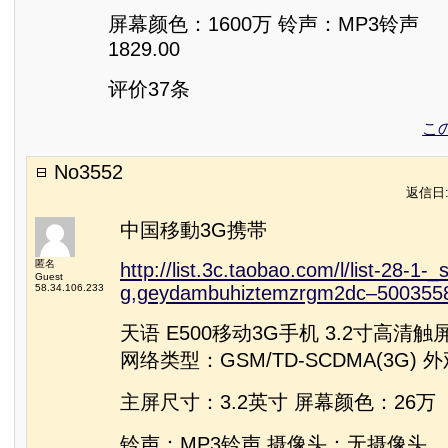
屏幕颜色：1600万 铃声：MP3铃声
1829.00
评价37条
こ
No3552
返信日:2
中国移動3G携帯
匿名
http://list.3c.taobao.com/l/list-28-1-_
Guest
58.34.106.233
g,geydambuhiztemzrgm2dc–500355
天语 E500移动3G手机 3.2寸高清
网络类型：GSM/TD-SCDMA(3G)
主屏尺寸：3.2英寸 屏幕颜色：26万
铃声：MP3铃声 摄像头：无摄像头