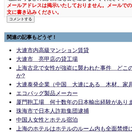
メールアドレスは掲示いたしておりません。メールでの
文に書き込みください。
関連の記事もどうぞ！
大連市内高級マンション賃貸
大連市 亮甲店の貸工場
上海古北で女性が強盗に襲われた事件 どこ
か?
大連泰発企業（中国 大連にある 木材、家
エコバッグ製品メーカー
厦門鞄工場 何十数年の日本輸出経験があり
珠海市で日本人詐欺集団逮捕
中国人女性とホテル宿泊
上海のホテルはホテルのルーム内も全面禁煙