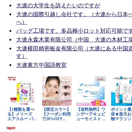
大連の大学生を訴えたいのですが
大連の国際引越し会社です。（大連から日本
へ）
バッグ工場です、多品種小ロット対応可能で
大連永森木業有限公司（中国 大連の木材工
大連横田精密板金有限公司（大連にある中国
す）
大連東方中国語教室