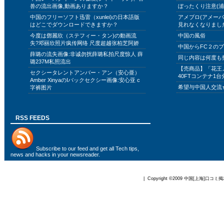
兽の流出画像,動画ありますか？
ぼったくり注意(浦
中国のフリーソフト迅雷（xunlei)の日本語版
アメブロ(アメー
はどこでダウンロードできますか？
見れなくなりまし
今度は鄧麗欣（ステフィー・タン)の動画流
中国の風俗
失?邓丽欣照片疯传网络 尺度超越张柏芝阿娇
中国からFC２の
薛璐の流失画像:非诚勿扰薛璐私拍尺度惊人 薛
同じ内容は何度も
璐237M私照流出
【売商品】「花王
セクシータレントアンバー・アン（安心亜）
40FTコンテナ1台
Amber XinyaのIバックセクシー画像:安心亚 c
希望与中国人交流
字裤图片
RSS FEEDS
Subscribe to
our feed
and get all Tech tips,
news and hacks in your newsreader.
| Copyright ©2009
中国[上海]口コミ掲