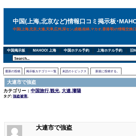
中国(上海,北京など)情報口コミ掲示板･MAH
中国(上海,北京,大連,天津,広州,深セン,成都,桂林,マカオ,香港等)の情報交
中国掲示板
MAHOO! 上海
中国ホテル予約
上海ホテル予約
旧M
最新の投稿
掲示板カテゴリー一覧
未読のトピックス
新規に投稿する。
大連市で強盗
カテゴリー：
中国旅行,観光
,
大連,瀋陽
タグ:
強盗被害
,
大連市で強盗