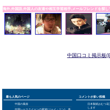
海外,外国語,外国人の友達や相互学習相手,メールフレンドを探し
中国口コミ掲示板(B
最も人気のページ
コメントが多い投稿
中国の風俗
日本製紙おむつ花
します
中国レースクイーンの翟凌(ジャイ・リン)、兽