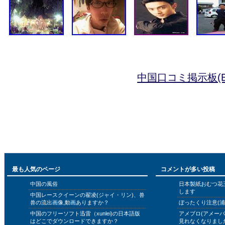
中国口コミ掲示板(B
最も人気のページ
コメントが多い投稿
中国の風俗
日本製紙おむつ花
します
中国レースクイーンの翟凌(ジャイ・リン)、兽
兽の流出画像,動画ありますか？
ぼったくり注意(浦
中国のフリーソフト迅雷（xunlei)の日本語版
アメブロ(アメー
はどこでダウンロードできますか？
見れなくなりまし