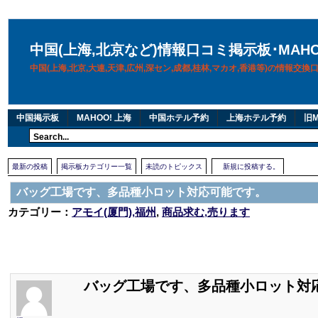
中国(上海,北京など)情報口コミ掲示板･MAH
中国(上海,北京,大連,天津,広州,深セン,成都,桂林,マカオ,香港等)の情報交
中国掲示板
MAHOO! 上海
中国ホテル予約
上海ホテル予約
旧M
最新の投稿
掲示板カテゴリー一覧
未読のトピックス
新規に投稿する。
バッグ工場です、多品種小ロット対応可能です。
カテゴリー：
アモイ(厦門),福州
,
商品求む,売ります
バッグ工場です、多品種小ロット対