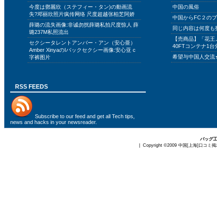
今度は鄧麗欣（ステフィー・タン)の動画流
中国の風俗
失?邓丽欣照片疯传网络 尺度超越张柏芝阿娇
中国からFC２の
薛璐の流失画像:非诚勿扰薛璐私拍尺度惊人 薛
同じ内容は何度も
璐237M私照流出
【売商品】「花王
セクシータレントアンバー・アン（安心亜）
40FTコンテナ1台
Amber XinyaのIバックセクシー画像:安心亚 c
希望与中国人交流
字裤图片
RSS FEEDS
Subscribe to
our feed
and get all Tech tips,
news and hacks in your newsreader.
バッグ
| Copyright ©2009
中国[上海]口コミ掲