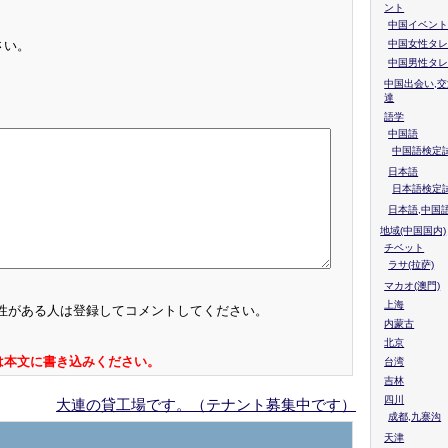
ント
中国イベント
中国女性タレ
さい。
中国男性タレ
中国出会い,交
達
語学
中国語
中国語検定試
日本語
日本語検定
日本語,中国
地域(中国国内)
チベット
ラサ(拉萨)
マカオ(澳門)
上海
性がある人は登録してコメントしてください。
内蒙古
北京
は本文に書き込みください。
台湾
吉林
四川
大連の貸工場です。（テナント募集中です）
成都,九寨沟
天津