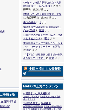
DM送ってね美月夢華坊東京・大阪
即日派遣TG：@An98363
に 美月
夢華坊｜東京出張 より
DM送ってね美月夢華坊東京・大阪
に 美月夢華坊｜東京出張 より
中国の風俗
に
1
より
清酒東京大阪高級出張 Telegram：
@top7341
に
匿名
より
,福州
日本在住の中国人の方一緒にビジネ
スしませんか？
に
匿名
より
中国語ネイティブの翻訳コンサルタ
ント（コーディネーター）を募集
に
匿名
より
「【募集】経験豊富な日本語の翻訳
者を探しています」
に
匿名
より
中国交流ＢＢＳ最新投
江
稿
MAHOO!上海コンテンツ
中国語求人仕事人材情報
!上海掲示板
上海求人
北京求人
大連求人
シンセン,広州
求人
香港求人
換,質問掲示板
外国語教師求人,生徒募集
中国語版)
中国語教師
韓国語教師
英語教師
日本語教師
スペイン語教師
フランス語教師
イタリア語