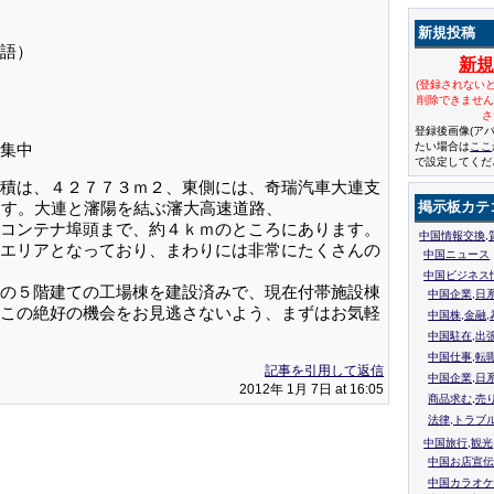
新規投稿
語）
新
(登録されない
削除できませ
さ
登録後画像(ア
集中
たい場合は
ここ
で設定してくだ
積は、４２７７３ｍ２、東側には、奇瑞汽車大連支
接します。大連と瀋陽を結ぶ瀋大高速道路、
掲示板カテ
コンテナ埠頭まで、約４ｋｍのところにあります。
中国情報交換,
エリアとなっており、まわりには非常にたくさんの
中国ニュース
中国ビジネス
の５階建ての工場棟を建設済みで、現在付帯施設棟
中国企業,日
この絶好の機会をお見逃さないよう、まずはお気軽
中国株,金融,
中国駐在,出
中国仕事,転
記事を引用して返信
中国企業,日
2012年 1月 7日 at 16:05
商品求む,売
法律,トラブ
中国旅行,観光
中国お店宣伝
中国カラオケ