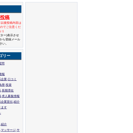
規投稿
と以後投稿内容は
んのでご注意くだ
い)
バター)表示させ
から登録メール
さい。
ゴリー
質問
情報
系企業,口コミ
為替,投資
張,長期滞在
職,求人募集情報
系企業宣伝,紹介
ります
ル
,紹介
,マッサージ,サ