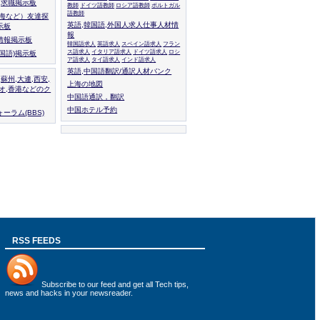
人,求職掲示板
教師
ドイツ語教師
ロシア語教師
ポルトガル
語教師
上海など）友達探
英語,韓国語,外国人求人仕事人材情
示板
報
情報掲示板
韓国語求人
英語求人
スペイン語求人
フラン
ス語求人
イタリア語求人
ドイツ語求人
ロシ
外国語)掲示板
ア語求人
タイ語求人
インド語求人
英語,中国語翻訳/通訳人材バンク
,蘇州,大連,西安,
上海の地図
カオ,香港などのク
中国語通訳，翻訳
中国ホテル予約
ーラム(BBS)
RSS FEEDS
Subscribe to
our feed
and get all Tech tips,
news and hacks in your newsreader.