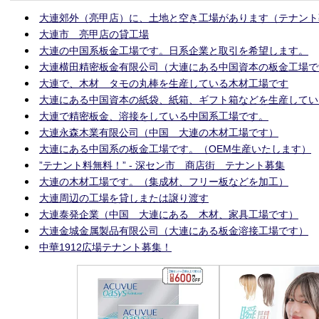
大連郊外（亮甲店）に、土地と空き工場があります（テナント
大連市 亮甲店の貸工場
大連の中国系板金工場です。日系企業と取引を希望します。
大連横田精密板金有限公司（大連にある中国資本の板金工場で
大連で、木材 タモの丸棒を生産している木材工場です
大連にある中国資本の紙袋、紙箱、ギフト箱などを生産してい
大連で精密板金、溶接をしている中国系工場です。
大連永森木業有限公司（中国 大連の木材工場です）
大連にある中国系の板金工場です。（OEM生産いたします）
”テナント料無料！” - 深セン市 商店街 テナント募集
大連の木材工場です。（集成材、フリー板などを加工）
大連周辺の工場を貸しまたは譲り渡す
大連泰発企業（中国 大連にある 木材、家具工場です）
大連金城金属製品有限公司（大連にある板金溶接工場です）
中華1912広場テナント募集！