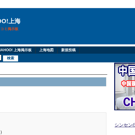
OO!上海
換口コミ掲示板
AHOO! 上海掲示板
上海地図
新規投稿
シンセン
）