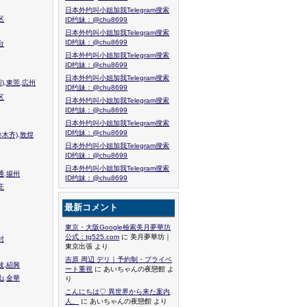
日本外约叫小姐加我Telegram搜索
区
ID约妹：@chu8699
日本外约叫小姐加我Telegram搜索
ID约妹：@chu8699
台
日本外约叫小姐加我Telegram搜索
ID约妹：@chu8699
日本外约叫小姐加我Telegram搜索
),東莞,広州
ID约妹：@chu8699
区
日本外约叫小姐加我Telegram搜索
ID约妹：@chu8699
日本外约叫小姐加我Telegram搜索
ID约妹：@chu8699
木齐),敦煌
日本外约叫小姐加我Telegram搜索
ID约妹：@chu8699
日本外约叫小姐加我Telegram搜索
通,揚州
ID约妹：@chu8699
庄
最新コメント
東京・大阪Google檢索美月夢華坊
公式：tg525.com
に 美月夢華坊｜
封
東京出張 より
吉原 周辺 デリ｜予約制・プライベ
波,紹興
ート重視
に あいちゃんの夜戀館 よ
山,金華
り
こんにちは♡ 異世界から来た案内
人、
に あいちゃんの夜戀館 より