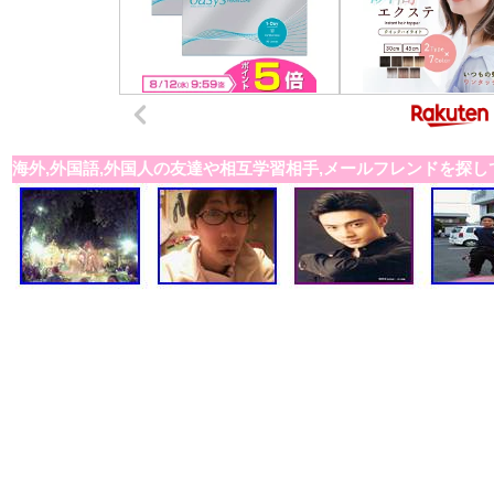
海外,外国語,外国人の友達や相互学習相手,メールフレンドを探し