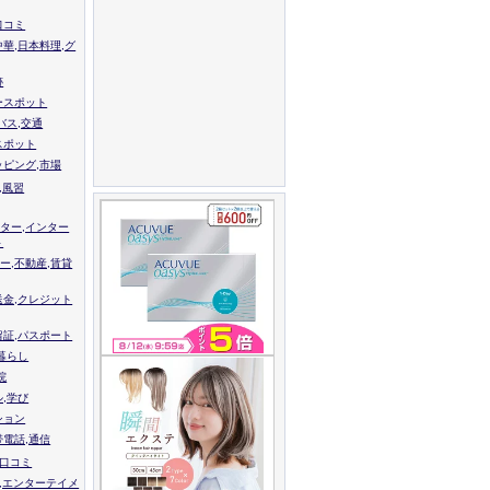
口コミ
中華,日本料理,グ
跡
ースポット
バス,交通
スポット
ッピング,市場
,風習
ター,インター
ト
ー,不動産,賃貸
送金,クレジット
留証,パスポート
,暮らし
院
ル,学び
ション
帯電話,通信
校口コミ
,エンターテイメ