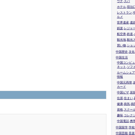
ウナ,スパ
ホテル,宿泊
レストラン,
ルメ
世界遺産,遺
娯楽,レジャ
航空券,鉄道,
観光地,観光
買い物,ショ
中国歴史,文化
中国生活
中国コンピュ
ネット,ソフ
ルームシェア
情報
中国元両替,
カード
中国ビザ,居
住居,住まい
健康,病気,病
資格,スクー
趣味,コレク
中国電話,携
中国留学,学
中国芸能,音楽