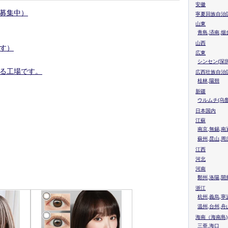
安徽
募集中）
寧夏回族自治
山東
青島,済南,烟
山西
す）
広東
シンセン(深圳
る工場です。
広西壮族自治
桂林,陽朔
新疆
ウルムチ(乌鲁
日本国内
江蘇
南京,無錫,南
蘇州,昆山,周
江西
河北
河南
鄭州,洛陽,開
浙江
杭州,義烏,寧
温州,台州,舟
海南（海南島)
三亜,海口