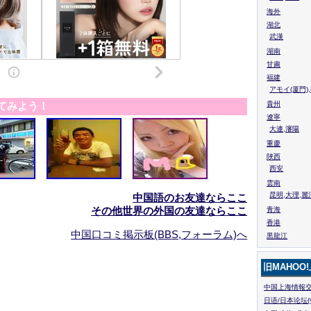
海外
湖北
武漢
湖南
甘粛
福建
アモイ(厦門)
てみよう！
貴州
遼寧
大連,瀋陽
重慶
陜西
西安
雲南
昆明,大理,麗
中国語のお友達ならここ
その他世界の外国の友達ならここ
青海
香港
中国口コミ掲示板(BBS,フォーラム)へ
黒龍江
旧MAHOO
中国上海情報交
日语/日本论坛(