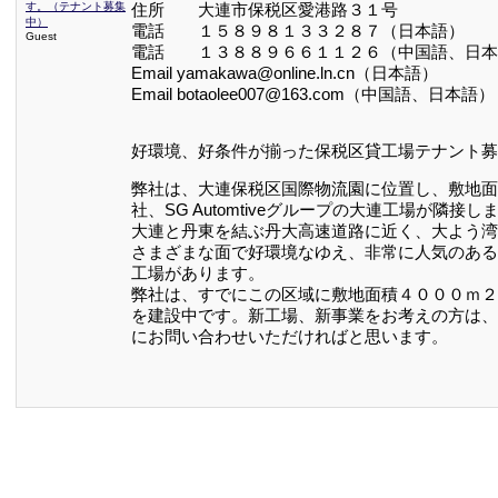
す。（テナント募集
住所 大連市保税区愛港路３１号
中）
電話 １５８９８１３３２８７（日本語）
Guest
電話 １３８８９６６１１２６（中国語、日本
Email yamakawa@online.ln.cn（日本語）
Email botaolee007@163.com（中国語、日本語）
好環境、好条件が揃った保税区貸工場テナント募
弊社は、大連保税区国際物流園に位置し、敷地面
社、SG Automtiveグループの大連工場が隣
大連と丹東を結ぶ丹大高速道路に近く、大よう湾
さまざまな面で好環境なゆえ、非常に人気のある
工場があります。
弊社は、すでにこの区域に敷地面積４０００ｍ２
を建設中です。新工場、新事業をお考えの方は、
にお問い合わせいただければと思います。