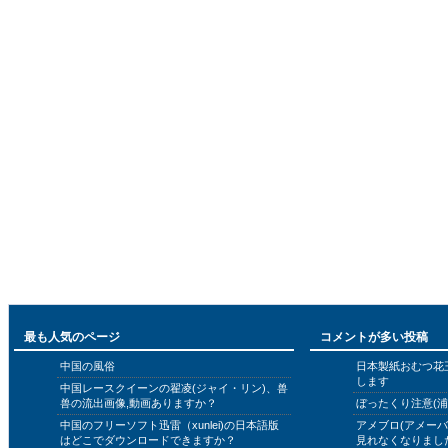
最も人気のページ
コメントが多い投稿
中国の風俗
日本製紙おむつ花
します
中国レースクイーンの翟凌(ジャイ・リン)、兽
兽の流出画像,動画ありますか？
ぼったくり注意(浦
中国のフリーソフト迅雷（xunlei)の日本語版
アメブロ(アメー
はどこでダウンロードできますか？
見れなくなりまし