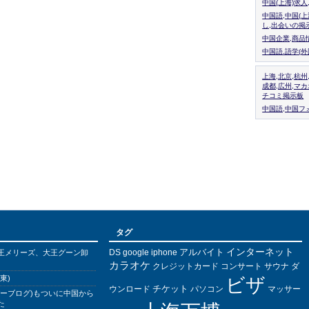
中国(上海)求
中国語,中国(
し,出会いの掲
中国企業,商品
中国語.語学(
上海,北京,杭州
成都,広州,マ
チコミ掲示板
中国語,中国フォ
タグ
インターネット
アルバイト
DS
王メリーズ、大王グーン卸
google
iphone
カラオケ
クレジットカード
コンサート
サウナ
ダ
東)
ビザ
チケット
ウンロード
パソコン
マッサー
バーブログ)もついに中国から
た