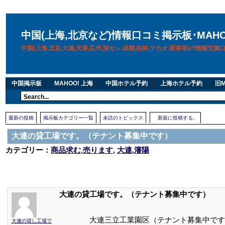
中国(上海,北京など)情報口コミ掲示板･MAH
中国(上海,北京,大連,天津,広州,深セン,成都,桂林,マカオ,香港等)の情報交
中国掲示板
MAHOO! 上海
中国ホテル予約
上海ホテル予約
旧M
最新の投稿
掲示板カテゴリー一覧
未読のトピックス
新規に投稿する。
大連の貸工場です。（テナント募集中です）
カテゴリー：
商品求む,売ります
,
大連,瀋陽
大連の貸工場です。（テナント募集中です）
大連三立工業園区（テナント募集中です
大連の貸し工場で