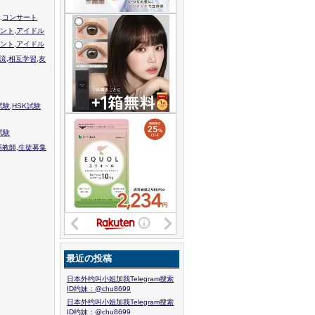
,コンサート
ント,アイドル
ント,アイドル
流,相互学習,友
験,HSK試験
試験
語教師,生徒募集
最近の投稿
日本外约叫小姐加我Telegram搜索
ID约妹：@chu8699
日本外约叫小姐加我Telegram搜索
ID约妹：@chu8699