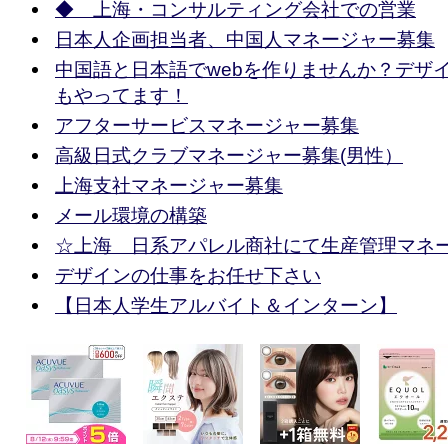
◆ 上海・コンサルティング会社での営業
日本人企画担当者、中国人マネージャー募集
中国語と日本語でwebを作りませんか？デザ
もやってます！
アフターサービスマネージャー募集
高級日式クラブマネージャー募集(男性）
上海支社マネージャー募集
メール環境の構築
☆上海 日系アパレル商社にて生産管理マネ
デザインの仕事をお任せ下さい
【日本人学生アルバイト＆インターン】