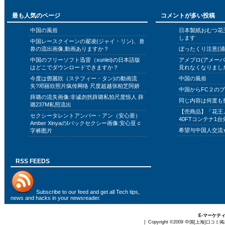
最も人気のページ
コメントが多い投稿
中国の風俗
日本製紙おむつ花
します
中国レースクイーンの翟凌(ジャイ・リン)、兽
兽の流出画像,動画ありますか？
ぼったくり注意(浦
中国のフリーソフト迅雷（xunlei)の日本語版
アメブロ(アメー
はどこでダウンロードできますか？
見れなくなりまし
今度は鄧麗欣（ステフィー・タン)の動画流
中国の風俗
失?邓丽欣照片疯传网络 尺度超越张柏芝阿娇
中国からFC２の
薛璐の流失画像:非诚勿扰薛璐私拍尺度惊人 薛
同じ内容は何度も
璐237M私照流出
【売商品】「花王
セクシータレントアンバー・アン（安心亜）
40FTコンテナ1台
Amber XinyaのIバックセクシー画像:安心亚 c
希望与中国人交流
字裤图片
RSS FEEDS
Subscribe to
our feed
and get all Tech tips,
news and hacks in your newsreader.
E-マーケテ
| Copyright ©2009
中国[上海]口コミ掲