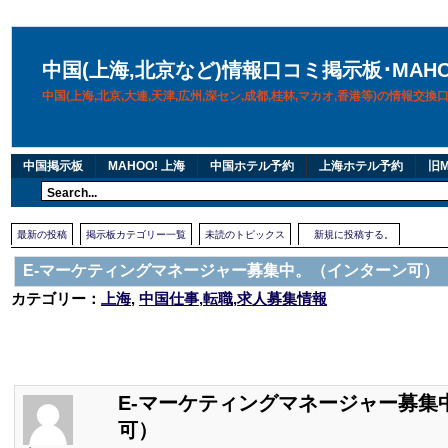
中国(上海,北京など)情報口コミ掲示板･MAH
中国(上海,北京,大連,天津,広州,深セン,成都,桂林,マカオ,香港等)の情報交
中国掲示板
MAHOO! 上海
中国ホテル予約
上海ホテル予約
旧M
最新の投稿
掲示板カテゴリー一覧
未読のトピックス
新規に投稿する。
E-マーケティングマネージャー募集中。（インターン可）
カテゴリー：
上海
,
中国仕事,転職,求人募集情報
E-マーケティングマネージャー募集
可）