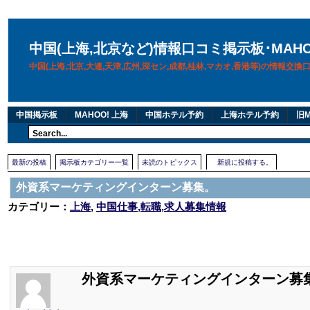
中国(上海,北京など)情報口コミ掲示板･MAH
中国(上海,北京,大連,天津,広州,深セン,成都,桂林,マカオ,香港等)の情報交
中国掲示板
MAHOO! 上海
中国ホテル予約
上海ホテル予約
旧M
最新の投稿
掲示板カテゴリー一覧
未読のトピックス
新規に投稿する。
外資系マーケティングインターン募集。
カテゴリー：
上海
,
中国仕事,転職,求人募集情報
外資系マーケティングインターン募