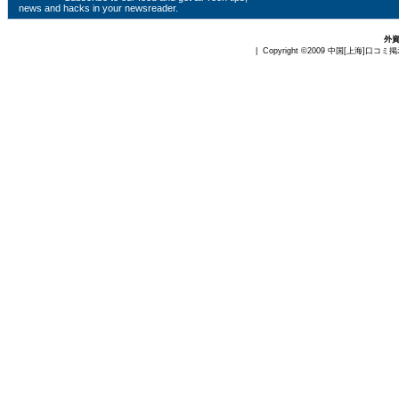
news and hacks in your newsreader.
外
| Copyright ©2009
中国[上海]口コミ掲