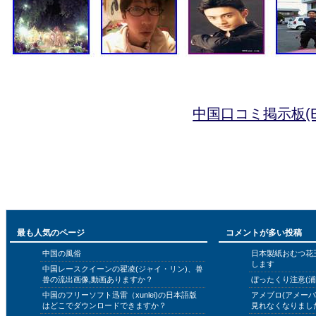
中国口コミ掲示板(B
最も人気のページ
コメントが多い投稿
中国の風俗
日本製紙おむつ花
します
中国レースクイーンの翟凌(ジャイ・リン)、兽
兽の流出画像,動画ありますか？
ぼったくり注意(浦
中国のフリーソフト迅雷（xunlei)の日本語版
アメブロ(アメー
はどこでダウンロードできますか？
見れなくなりまし