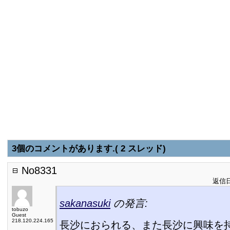
3個のコメントがあります.( 2 スレッド)
No8331
返信日:
sakanasuki
の発言:
tobuzo
Guest
218.120.224.165
長沙におられる、また長沙に興味を