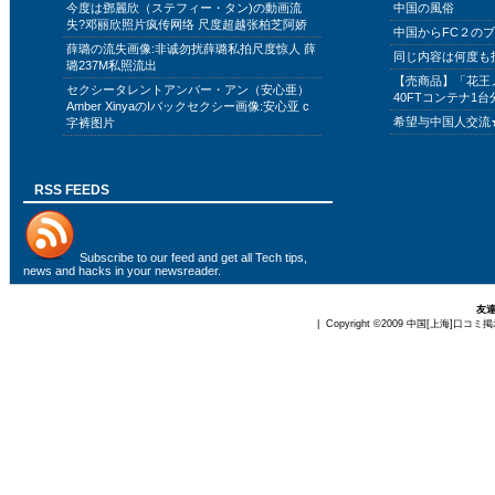
今度は鄧麗欣（ステフィー・タン)の動画流
中国の風俗
失?邓丽欣照片疯传网络 尺度超越张柏芝阿娇
中国からFC２の
薛璐の流失画像:非诚勿扰薛璐私拍尺度惊人 薛
同じ内容は何度も
璐237M私照流出
【売商品】「花王
セクシータレントアンバー・アン（安心亜）
40FTコンテナ1台
Amber XinyaのIバックセクシー画像:安心亚 c
希望与中国人交流
字裤图片
RSS FEEDS
Subscribe to
our feed
and get all Tech tips,
news and hacks in your newsreader.
友
| Copyright ©2009
中国[上海]口コミ掲