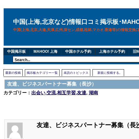
中国(上海,北京など)情報口コミ掲示板･MAH
中国(上海,北京,大連,天津,広州,深セン,成都,桂林,マカオ,香港等)の情報交
中国掲示板
MAHOO! 上海
中国ホテル予約
上海ホテル予約
旧M
最新の投稿
掲示板カテゴリー一覧
未読のトピックス
新規に投稿する。
友達、ビジネスパートナー募集（長沙）
カテゴリー：
出会い,交流,相互学習,友達
,
湖南
友達、ビジネスパートナー募集（長